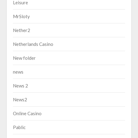
Leisure
MrSloty
Nether2
Netherlands Casino
New folder
news
News 2
News2
Online Casino
Pablic