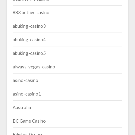
883 betlive casino
abuking-casino3
abuking-casino4
abuking-casino5
always-vegas-casino
asino-casino
asino-casino1
Australia
BC Game Casino
Bdmbet Greece