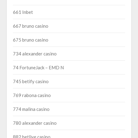
661 Inbet
667 bruno casino
675 bruno casino
734 alexander casino
74 FortuneJack – EMD N
745 betify casino
769 rabona casino
774 malina casino
780 alexander casino
882 betlive casino