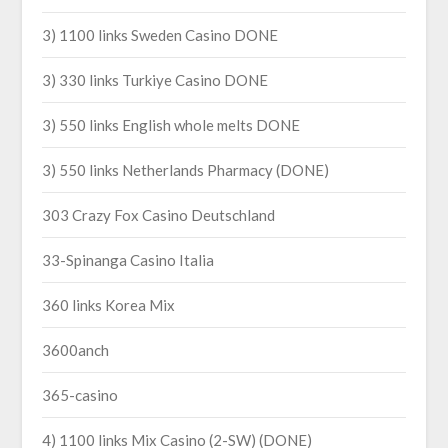
3) 1100 links Sweden Casino DONE
3) 330 links Turkiye Casino DONE
3) 550 links English whole melts DONE
3) 550 links Netherlands Pharmacy (DONE)
303 Crazy Fox Casino Deutschland
33-Spinanga Casino Italia
360 links Korea Mix
3600anch
365-casino
4) 1100 links Mix Casino (2-SW) (DONE)