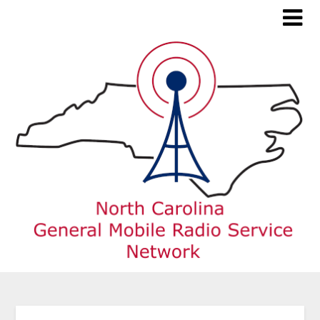
Skip
to
content