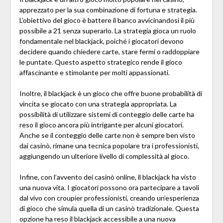
apprezzato per la sua combinazione di fortuna e strategia.
L’obiettivo del gioco è battere il banco avvicinandosi il più
possibile a 21 senza superarlo. La strategia gioca un ruolo
fondamentale nel blackjack, poiché i giocatori devono
decidere quando chiedere carte, stare fermi o raddoppiare
le puntate. Questo aspetto strategico rende il gioco
affascinante e stimolante per molti appassionati.
Inoltre, il blackjack è un gioco che offre buone probabilità di
vincita se giocato con una strategia appropriata. La
possibilità di utilizzare sistemi di conteggio delle carte ha
reso il gioco ancora più intrigante per alcuni giocatori.
Anche se il conteggio delle carte non è sempre ben visto
dai casinò, rimane una tecnica popolare tra i professionisti,
aggiungendo un ulteriore livello di complessità al gioco.
Infine, con l’avvento dei casinò online, il blackjack ha visto
una nuova vita. I giocatori possono ora partecipare a tavoli
dal vivo con croupier professionisti, creando un’esperienza
di gioco che simula quella di un casinò tradizionale. Questa
opzione ha reso il blackjack accessibile a una nuova