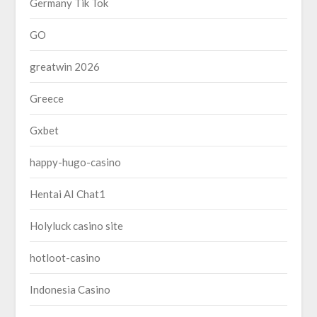
Germany Tik Tok
GO
greatwin 2026
Greece
Gxbet
happy-hugo-casino
Hentai AI Chat1
Holyluck casino site
hotloot-casino
Indonesia Casino