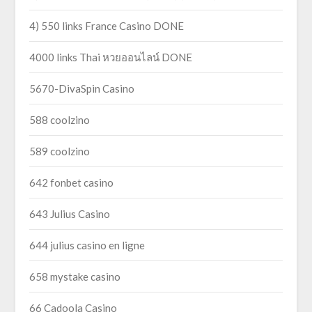
4) 550 links France Casino DONE
4000 links Thai หวยออนไลน์ DONE
5670-DivaSpin Casino
588 coolzino
589 coolzino
642 fonbet casino
643 Julius Casino
644 julius casino en ligne
658 mystake casino
66 Cadoola Casino