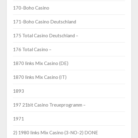
170-Boho Casino
171-Boho Casino Deutschland
175 Total Casino Deutschland –
176 Total Casino –
1870 links Mix Casino (DE)
1870 links Mix Casino (IT)
1893
197 21bit Casino Treueprogramm –
1971
2) 1980 links Mix Casino (3-NO-2) DONE