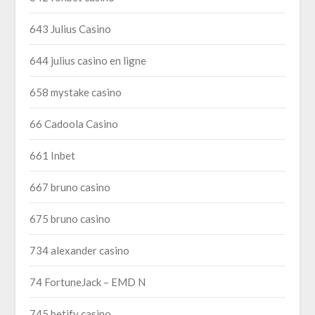
643 Julius Casino
644 julius casino en ligne
658 mystake casino
66 Cadoola Casino
661 Inbet
667 bruno casino
675 bruno casino
734 alexander casino
74 FortuneJack – EMD N
745 betify casino