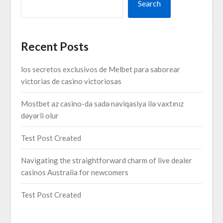
Search
Recent Posts
los secretos exclusivos de Melbet para saborear
victorias de casino victoriosas
Mostbet az casino-da sadə naviqasiya ilə vaxtınız
dəyərli olur
Test Post Created
Navigating the straightforward charm of live dealer
casinos Australia for newcomers
Test Post Created