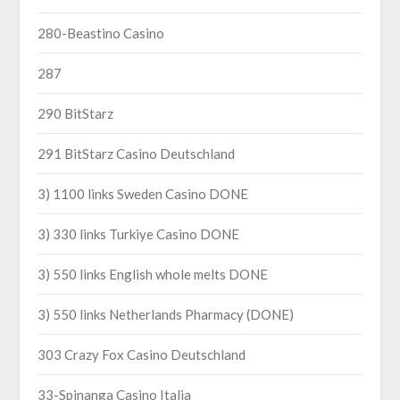
280-Beastino Casino
287
290 BitStarz
291 BitStarz Casino Deutschland
3) 1100 links Sweden Casino DONE
3) 330 links Turkiye Casino DONE
3) 550 links English whole melts DONE
3) 550 links Netherlands Pharmacy (DONE)
303 Crazy Fox Casino Deutschland
33-Spinanga Casino Italia