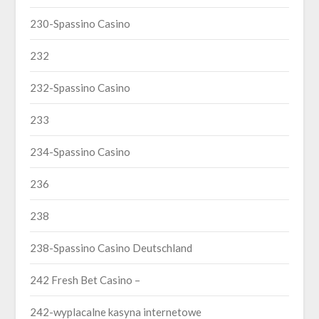
230-Spassino Casino
232
232-Spassino Casino
233
234-Spassino Casino
236
238
238-Spassino Casino Deutschland
242 Fresh Bet Casino –
242-wyplacalne kasyna internetowe