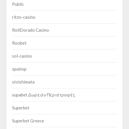
Public
ritzo-casino
RollDorado Casino
Roobet
sol-casino
spainsp
stoichimata
supabet Δωρεάν Περιστροφές
Superbet
Superbet Greece