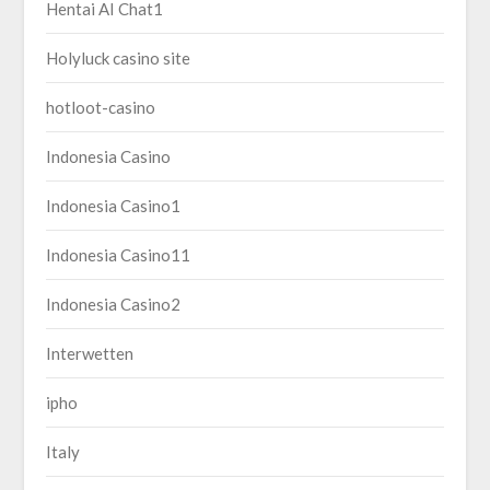
Hentai AI Chat1
Holyluck casino site
hotloot-casino
Indonesia Casino
Indonesia Casino1
Indonesia Casino11
Indonesia Casino2
Interwetten
ipho
Italy