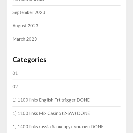
September 2023
August 2023
March 2023
Categories
01
02
1) 1100 links English Frt trigger DONE
1) 1100 links Mix Casino (2-SW) DONE
1) 1400 links russia блэкспрут магазин DONE