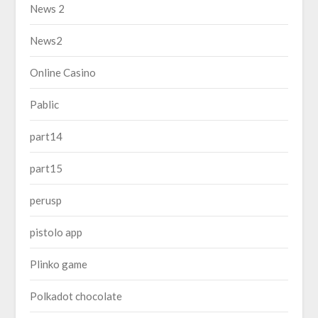
News 2
News2
Online Casino
Pablic
part14
part15
perusp
pistolo app
Plinko game
Polkadot chocolate