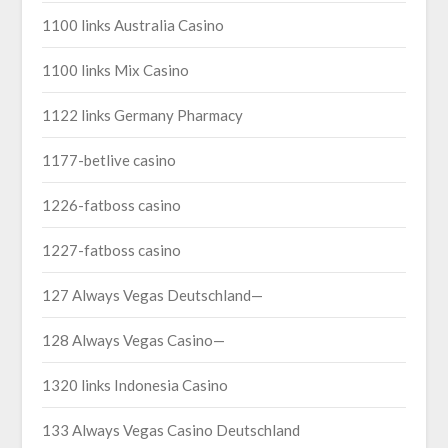
1100 links Australia Casino
1100 links Mix Casino
1122 links Germany Pharmacy
1177-betlive casino
1226-fatboss casino
1227-fatboss casino
127 Always Vegas Deutschland—
128 Always Vegas Casino—
1320 links Indonesia Casino
133 Always Vegas Casino Deutschland