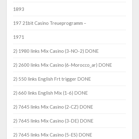
1893
197 21bit Casino Treueprogramm –
1971
2) 1980 links Mix Casino (3-NO-2) DONE
2) 2600 links Mix Casino (6-Morocco_ar) DONE
2) 550 links English Frt trigger DONE
2) 660 links English Mix (1-6) DONE
2) 7645 links Mix Casino (2-CZ) DONE
2) 7645 links Mix Casino (3-DE) DONE
2) 7645 links Mix Casino (5-ES) DONE