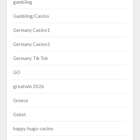
gambling
Gambling/Casino
Germany Casino1
Germany Casino2
Germany Tik Tok
GO
greatwin 2026
Greece
Gxbet
happy-hugo-casino