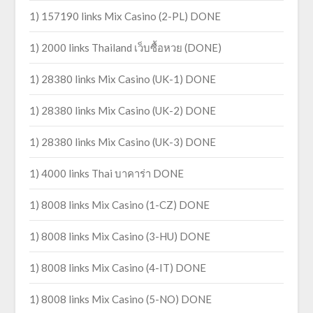
1) 157190 links Mix Casino (2-PL) DONE
1) 2000 links Thailand เว็บซื้อหวย (DONE)
1) 28380 links Mix Casino (UK-1) DONE
1) 28380 links Mix Casino (UK-2) DONE
1) 28380 links Mix Casino (UK-3) DONE
1) 4000 links Thai บาคาร่า DONE
1) 8008 links Mix Casino (1-CZ) DONE
1) 8008 links Mix Casino (3-HU) DONE
1) 8008 links Mix Casino (4-IT) DONE
1) 8008 links Mix Casino (5-NO) DONE