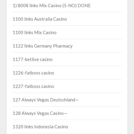
1) 8008 links Mix Casino (5-NO) DONE
1100 links Australia Casino
1100 links Mix Casino
1122 links Germany Pharmacy
1177-betlive casino
1226-fatboss casino
1227-fatboss casino
127 Always Vegas Deutschland—
128 Always Vegas Casino—
1320 links Indonesia Casino