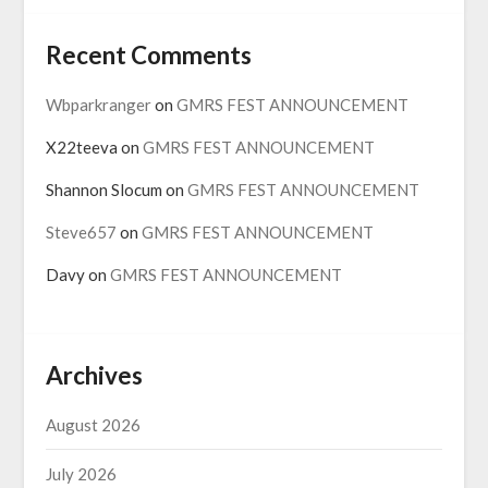
Recent Comments
Wbparkranger
on
GMRS FEST ANNOUNCEMENT
X22teeva
on
GMRS FEST ANNOUNCEMENT
Shannon Slocum
on
GMRS FEST ANNOUNCEMENT
Steve657
on
GMRS FEST ANNOUNCEMENT
Davy
on
GMRS FEST ANNOUNCEMENT
Archives
August 2026
July 2026