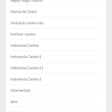
happy-hugo-casino
Hentai AI Chat1
Holyluck casino site
hotloot-casino
Indonesia Casino
Indonesia Casino1
Indonesia Casino11
Indonesia Casino2
Interwetten
ipho