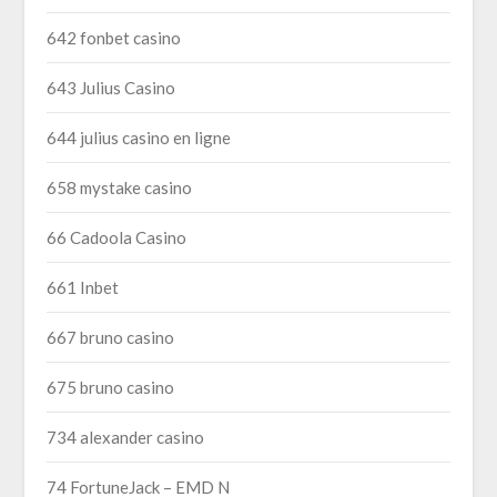
642 fonbet casino
643 Julius Casino
644 julius casino en ligne
658 mystake casino
66 Cadoola Casino
661 Inbet
667 bruno casino
675 bruno casino
734 alexander casino
74 FortuneJack – EMD N