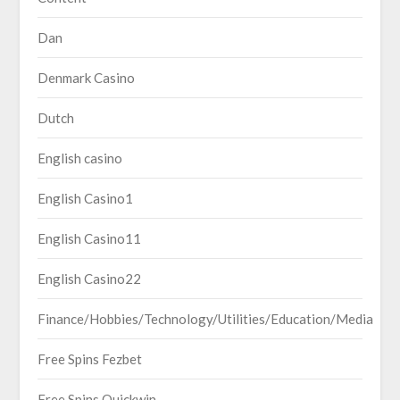
Dan
Denmark Casino
Dutch
English casino
English Casino1
English Casino11
English Casino22
Finance/Hobbies/Technology/Utilities/Education/Media
Free Spins Fezbet
Free Spins Quickwin