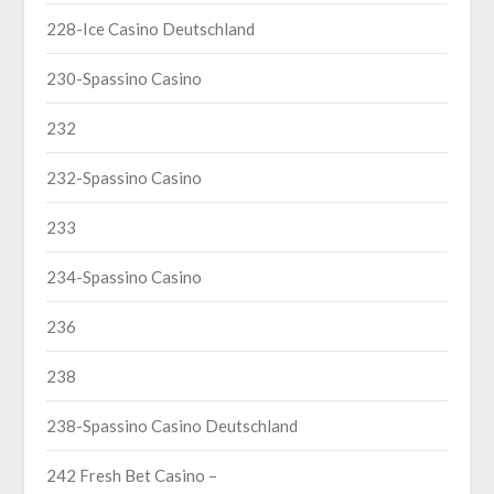
228-Ice Casino Deutschland
230-Spassino Casino
232
232-Spassino Casino
233
234-Spassino Casino
236
238
238-Spassino Casino Deutschland
242 Fresh Bet Casino –