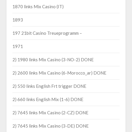
1870 links Mix Casino (IT)
1893
197 21bit Casino Treueprogramm –
1971
2) 1980 links Mix Casino (3-NO-2) DONE
2) 2600 links Mix Casino (6-Morocco_ar) DONE
2) 550 links English Frt trigger DONE
2) 660 links English Mix (1-6) DONE
2) 7645 links Mix Casino (2-CZ) DONE
2) 7645 links Mix Casino (3-DE) DONE