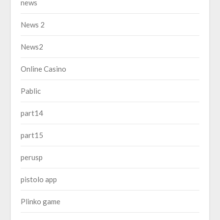
news
News 2
News2
Online Casino
Pablic
part14
part15
perusp
pistolo app
Plinko game