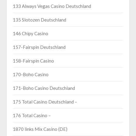
133 Always Vegas Casino Deutschland
135 Slotozen Deutschland
146 Chipy Casino
157-Fairspin Deutschland
158-Fairspin Casino
170-Boho Casino
171-Boho Casino Deutschland
175 Total Casino Deutschland –
176 Total Casino –
1870 links Mix Casino (DE)