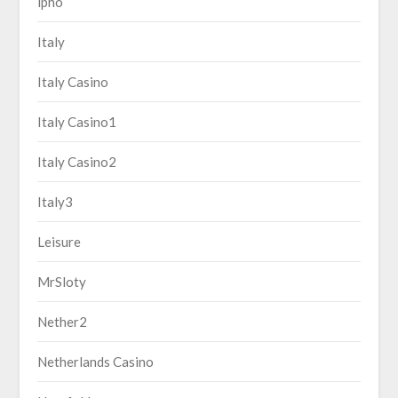
ipho
Italy
Italy Casino
Italy Casino1
Italy Casino2
Italy3
Leisure
MrSloty
Nether2
Netherlands Casino