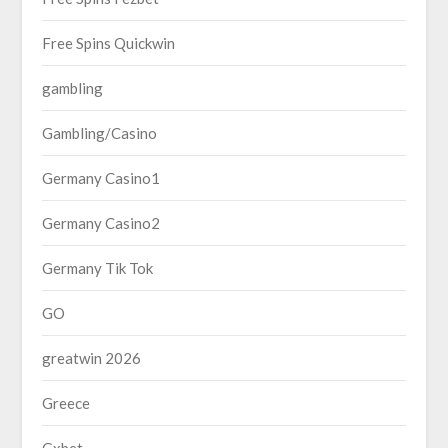
Free Spins Quickwin
gambling
Gambling/Casino
Germany Casino1
Germany Casino2
Germany Tik Tok
GO
greatwin 2026
Greece
Gxbet