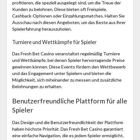
profitieren, die speziell ausgelegt sind, um die Treue der
Kunden zu belohnen. Diese bieten oft Freispiele,
Cashback-Optionen oder Einzahlungsmatches. Halten Sie
Ausschau nach diesen Angeboten, um das Beste aus ihrer
Spielerfahrung herauszuholen.
Turniere und Wettkämpfe für Spieler
Das Fresh Bet Casino veranstaltet regelmäßig Turniere
und Wettkämpfe, bei denen Spieler hervorragende Preise
gewinnen können. Diese Events fördern den Wettbewerb
und das Engagement unter Spielern und bieten die
Möglichkeit, sich miteinander zu messen und zusätzliche
Belohnungen zu erhalten.
Benutzerfreundliche Plattform für alle
Spieler
Das Design und die Benutzerfreundlichkeit der Plattform
haben höchste Priorität. Das Fresh Bet Casino garantiert
eine einfache Navigation, die es jedem Spieler ermöglicht,