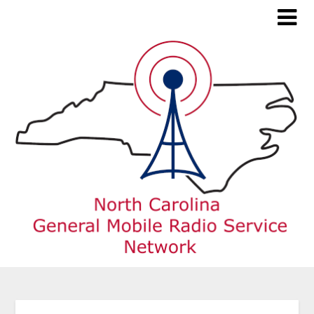
Skip
to
content