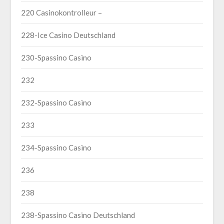
220 Casinokontrolleur –
228-Ice Casino Deutschland
230-Spassino Casino
232
232-Spassino Casino
233
234-Spassino Casino
236
238
238-Spassino Casino Deutschland