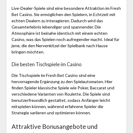
Live-Dealer-Spiele sind eine besondere Attraktion im Fresh
Bet Casino. Sie ermöglichen den Spielern, in Echtzeit mit
echten Dealern zu interagieren. Dadurch wird das
Gesamterlebnis lebendiger und spannender. Die
Atmosphäre ist beinahe identisch mit einem echten
Casino, was das Spielen noch aufregender macht. Ideal für
jene, die den Nervenkitzel der Spielbank nach Hause
bringen möchten.
Die besten Tischspiele im Casino
Die Tischspiele im Fresh Bet Casino sind eine
hervorragende Ergänzung zu den Spielautomaten. Hier
finden Spieler klassische Spiele wie Poker, Baccarat und
verschiedene Varianten von Roulette. Die Spiele sind
benutzerfreundlich gestaltet, sodass Anfänger leicht
mitspielen können, während erfahrene Spieler die
Strategie variieren und optimieren können.
Attraktive Bonusangebote und