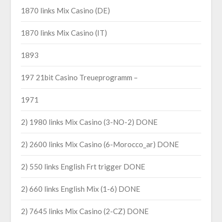
1870 links Mix Casino (DE)
1870 links Mix Casino (IT)
1893
197 21bit Casino Treueprogramm –
1971
2) 1980 links Mix Casino (3-NO-2) DONE
2) 2600 links Mix Casino (6-Morocco_ar) DONE
2) 550 links English Frt trigger DONE
2) 660 links English Mix (1-6) DONE
2) 7645 links Mix Casino (2-CZ) DONE