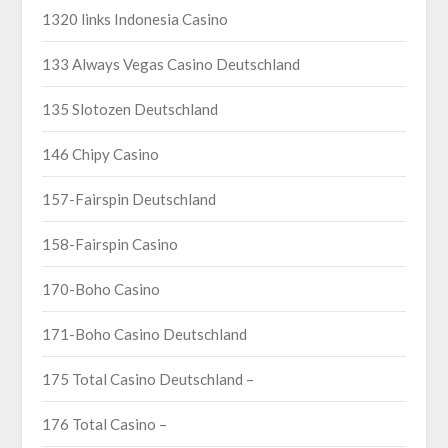
1320 links Indonesia Casino
133 Always Vegas Casino Deutschland
135 Slotozen Deutschland
146 Chipy Casino
157-Fairspin Deutschland
158-Fairspin Casino
170-Boho Casino
171-Boho Casino Deutschland
175 Total Casino Deutschland –
176 Total Casino –