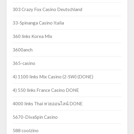
303 Crazy Fox Casino Deutschland
33-Spinanga Casino Italia
360 links Korea Mix
3600anch
365-casino
4) 1100 links Mix Casino (2-SW) (DONE)
4) 550 links France Casino DONE
4000 links Thai หวยออนไลน์ DONE
5670-DivaSpin Casino
588 coolzino