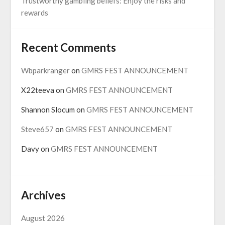
Trustworthy gambling beliefs: Enjoy the risks and
rewards
Recent Comments
Wbparkranger
on
GMRS FEST ANNOUNCEMENT
X22teeva
on
GMRS FEST ANNOUNCEMENT
Shannon Slocum
on
GMRS FEST ANNOUNCEMENT
Steve657
on
GMRS FEST ANNOUNCEMENT
Davy
on
GMRS FEST ANNOUNCEMENT
Archives
August 2026