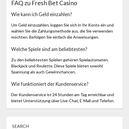
FAQ zu Fresh Bet Casino
Wie kann ich Geld einzahlen?
Um Geld einzuzahlen, loggen Sie sich in Ihr Konto ein und
wählen Sie die Zahlungsmethode aus, die Sie verwenden
möchten. Befolgen Sie einfach die Anweisungen.
Welche Spiele sind am beliebtesten?
Zu den beliebtesten Spielen gehören Spielautomaten,
Blackjack und Roulette. Diese Spiele bieten sowohl
Spannung als auch Gewinnchancen.
Wie funktioniert der Kundenservice?
Der Kundenservice ist 24 Stunden am Tag erreichbar und
bietet Unterstützung über Live-Chat, E-Mail und Telefon.
SEARCH