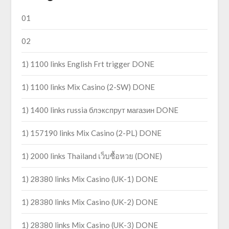
01
02
1) 1100 links English Frt trigger DONE
1) 1100 links Mix Casino (2-SW) DONE
1) 1400 links russia блэкспрут магазин DONE
1) 157190 links Mix Casino (2-PL) DONE
1) 2000 links Thailand เว็บซื้อหวย (DONE)
1) 28380 links Mix Casino (UK-1) DONE
1) 28380 links Mix Casino (UK-2) DONE
1) 28380 links Mix Casino (UK-3) DONE