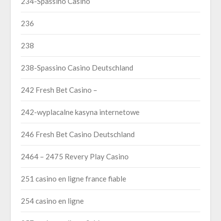
234-Spassino Casino
236
238
238-Spassino Casino Deutschland
242 Fresh Bet Casino –
242-wyplacalne kasyna internetowe
246 Fresh Bet Casino Deutschland
2464 – 2475 Revery Play Casino
251 casino en ligne france fiable
254 casino en ligne