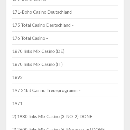
171-Boho Casino Deutschland
175 Total Casino Deutschland –
176 Total Casino –
1870 links Mix Casino (DE)
1870 links Mix Casino (IT)
1893
197 21bit Casino Treueprogramm –
1971
2) 1980 links Mix Casino (3-NO-2) DONE
2) 2600 links Mix Casino (6-Morocco_ar) DONE