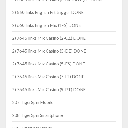
2) 550 links English Frt trigger DONE
2) 660 links English Mix (1-6) DONE
2) 7645 links Mix Casino (2-CZ) DONE
2) 7645 links Mix Casino (3-DE) DONE
2) 7645 links Mix Casino (5-ES) DONE
2) 7645 links Mix Casino (7-IT) DONE
2) 7645 links Mix Casino (9-PT) DONE
207 TigerSpin Mobile–
208 TigerSpin Smartphone