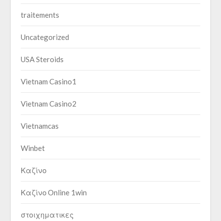
traitements
Uncategorized
USA Steroids
Vietnam Casino1
Vietnam Casino2
Vietnamcas
Winbet
Καζίνο
Καζίνο Online 1win
στοιχηματικες