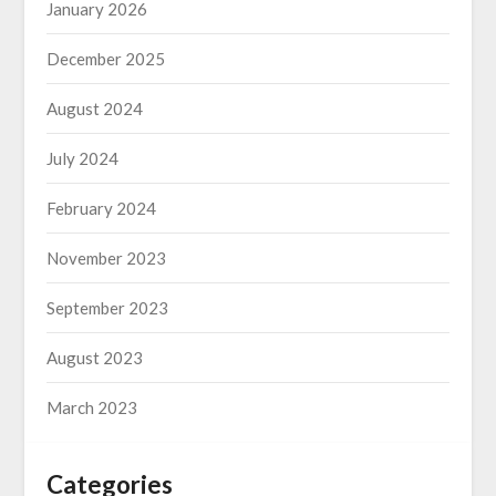
January 2026
December 2025
August 2024
July 2024
February 2024
November 2023
September 2023
August 2023
March 2023
Categories