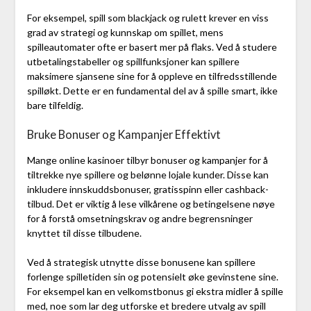
For eksempel, spill som blackjack og rulett krever en viss
grad av strategi og kunnskap om spillet, mens
spilleautomater ofte er basert mer på flaks. Ved å studere
utbetalingstabeller og spillfunksjoner kan spillere
maksimere sjansene sine for å oppleve en tilfredsstillende
spilløkt. Dette er en fundamental del av å spille smart, ikke
bare tilfeldig.
Bruke Bonuser og Kampanjer Effektivt
Mange online kasinoer tilbyr bonuser og kampanjer for å
tiltrekke nye spillere og belønne lojale kunder. Disse kan
inkludere innskuddsbonuser, gratisspinn eller cashback-
tilbud. Det er viktig å lese vilkårene og betingelsene nøye
for å forstå omsetningskrav og andre begrensninger
knyttet til disse tilbudene.
Ved å strategisk utnytte disse bonusene kan spillere
forlenge spilletiden sin og potensielt øke gevinstene sine.
For eksempel kan en velkomstbonus gi ekstra midler å spille
med, noe som lar deg utforske et bredere utvalg av spill