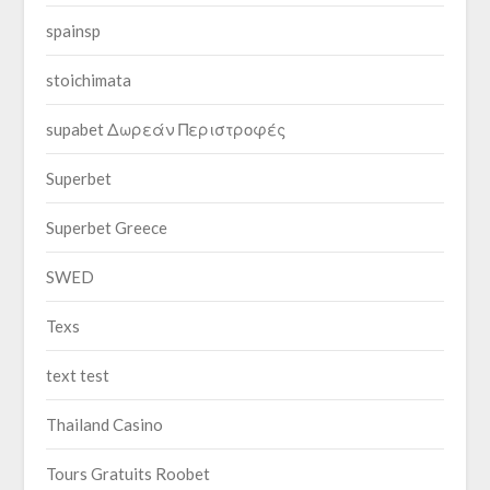
spainsp
stoichimata
supabet Δωρεάν Περιστροφές
Superbet
Superbet Greece
SWED
Texs
text test
Thailand Casino
Tours Gratuits Roobet