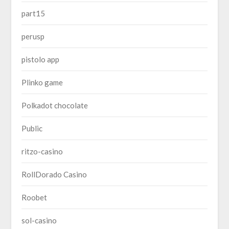
part15
perusp
pistolo app
Plinko game
Polkadot chocolate
Public
ritzo-casino
RollDorado Casino
Roobet
sol-casino