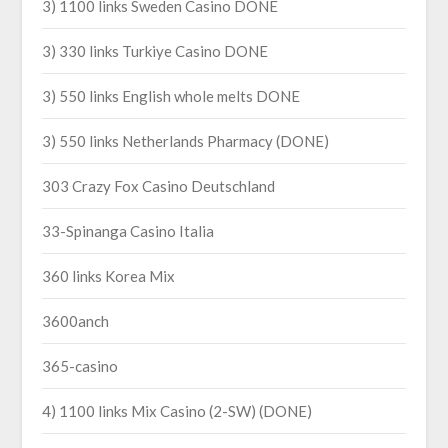
3) 1100 links Sweden Casino DONE
3) 330 links Turkiye Casino DONE
3) 550 links English whole melts DONE
3) 550 links Netherlands Pharmacy (DONE)
303 Crazy Fox Casino Deutschland
33-Spinanga Casino Italia
360 links Korea Mix
3600anch
365-casino
4) 1100 links Mix Casino (2-SW) (DONE)