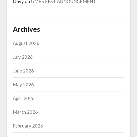
Davy
on
GMRS FEST ANNOUNCEMENT
Archives
August 2026
July 2026
June 2026
May 2026
April 2026
March 2026
February 2026