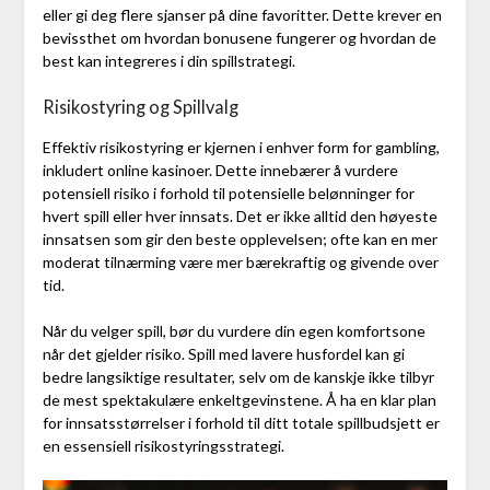
eller gi deg flere sjanser på dine favoritter. Dette krever en
bevissthet om hvordan bonusene fungerer og hvordan de
best kan integreres i din spillstrategi.
Risikostyring og Spillvalg
Effektiv risikostyring er kjernen i enhver form for gambling,
inkludert online kasinoer. Dette innebærer å vurdere
potensiell risiko i forhold til potensielle belønninger for
hvert spill eller hver innsats. Det er ikke alltid den høyeste
innsatsen som gir den beste opplevelsen; ofte kan en mer
moderat tilnærming være mer bærekraftig og givende over
tid.
Når du velger spill, bør du vurdere din egen komfortsone
når det gjelder risiko. Spill med lavere husfordel kan gi
bedre langsiktige resultater, selv om de kanskje ikke tilbyr
de mest spektakulære enkeltgevinstene. Å ha en klar plan
for innsatsstørrelser i forhold til ditt totale spillbudsjett er
en essensiell risikostyringsstrategi.