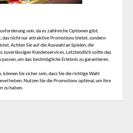
sforderung sein, da es zahlreiche Optionen gibt.
, das nicht nur attraktive Promotions bietet, sondern
stet. Achten Sie auf die Auswahl an Spielen, die
 zuverlässigen Kundenservices. Letztendlich sollte das
 passen, um das bestmögliche Erlebnis zu garantieren.
können Sie sicher sein, dass Sie die richtige Wahl
 Level heben. Nutzen Sie die Promotions optimal, um Ihre
n zu haben.