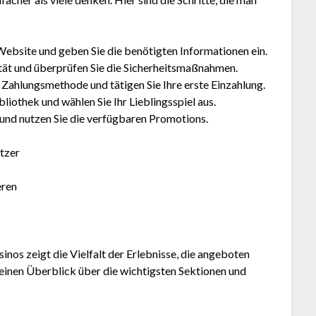
 Website und geben Sie die benötigten Informationen ein.
ität und überprüfen Sie die Sicherheitsmaßnahmen.
 Zahlungsmethode und tätigen Sie Ihre erste Einzahlung.
bliothek und wählen Sie Ihr Lieblingsspiel aus.
und nutzen Sie die verfügbaren Promotions.
utzer
eren
inos zeigt die Vielfalt der Erlebnisse, die angeboten
einen Überblick über die wichtigsten Sektionen und