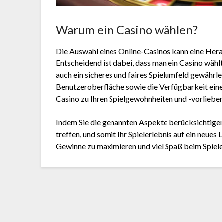
Warum ein Casino wählen?
Die Auswahl eines Online-Casinos kann eine Herau
Entscheidend ist dabei, dass man ein Casino wählt
auch ein sicheres und faires Spielumfeld gewährlei
Benutzeroberfläche sowie die Verfügbarkeit eines
Casino zu Ihren Spielgewohnheiten und -vorlieben
Indem Sie die genannten Aspekte berücksichtigen, 
treffen, und somit Ihr Spielerlebnis auf ein neues
Gewinne zu maximieren und viel Spaß beim Spiele