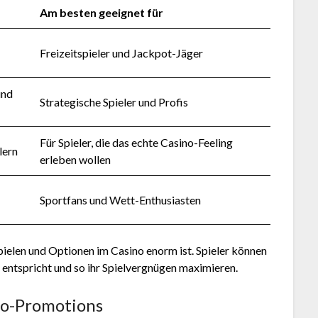
Am besten geeignet für
Freizeitspieler und Jackpot-Jäger
und
Strategische Spieler und Profis
Für Spieler, die das echte Casino-Feeling
lern
erleben wollen
Sportfans und Wett-Enthusiasten
Spielen und Optionen im Casino enorm ist. Spieler können
n entspricht und so ihr Spielvergnügen maximieren.
no-Promotions