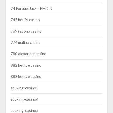
74 FortuneJack – EMD N
745 betify casino
769 rabona casino
774 malina casino
780 alexander casino
882 betlive casino
883 betlive casino
abuking-casino3
abuking-casino4
abuking-casino5