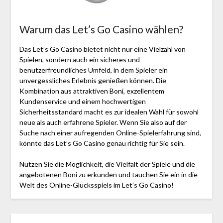
Warum das Let’s Go Casino wählen?
Das Let’s Go Casino bietet nicht nur eine Vielzahl von
Spielen, sondern auch ein sicheres und
benutzerfreundliches Umfeld, in dem Spieler ein
unvergessliches Erlebnis genießen können. Die
Kombination aus attraktiven Boni, exzellentem
Kundenservice und einem hochwertigen
Sicherheitsstandard macht es zur idealen Wahl für sowohl
neue als auch erfahrene Spieler. Wenn Sie also auf der
Suche nach einer aufregenden Online-Spielerfahrung sind,
könnte das Let’s Go Casino genau richtig für Sie sein.
Nutzen Sie die Möglichkeit, die Vielfalt der Spiele und die
angebotenen Boni zu erkunden und tauchen Sie ein in die
Welt des Online-Glücksspiels im Let’s Go Casino!