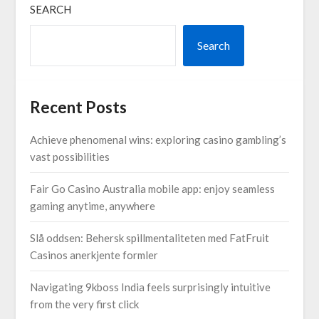
SEARCH
Search
Recent Posts
Achieve phenomenal wins: exploring casino gambling’s
vast possibilities
Fair Go Casino Australia mobile app: enjoy seamless
gaming anytime, anywhere
Slå oddsen: Behersk spillmentaliteten med FatFruit
Casinos anerkjente formler
Navigating 9kboss India feels surprisingly intuitive
from the very first click