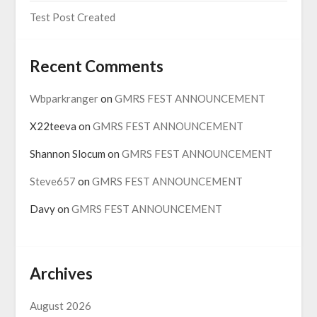
Test Post Created
Recent Comments
Wbparkranger
on
GMRS FEST ANNOUNCEMENT
X22teeva
on
GMRS FEST ANNOUNCEMENT
Shannon Slocum
on
GMRS FEST ANNOUNCEMENT
Steve657
on
GMRS FEST ANNOUNCEMENT
Davy
on
GMRS FEST ANNOUNCEMENT
Archives
August 2026