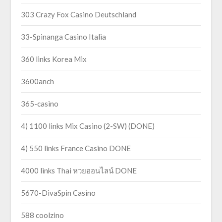
303 Crazy Fox Casino Deutschland
33-Spinanga Casino Italia
360 links Korea Mix
3600anch
365-casino
4) 1100 links Mix Casino (2-SW) (DONE)
4) 550 links France Casino DONE
4000 links Thai หวยออนไลน์ DONE
5670-DivaSpin Casino
588 coolzino