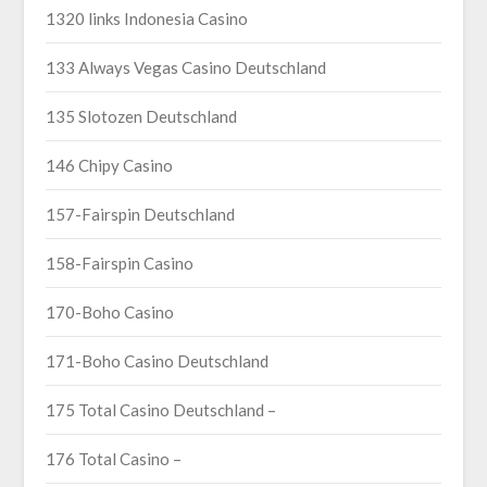
1320 links Indonesia Casino
133 Always Vegas Casino Deutschland
135 Slotozen Deutschland
146 Chipy Casino
157-Fairspin Deutschland
158-Fairspin Casino
170-Boho Casino
171-Boho Casino Deutschland
175 Total Casino Deutschland –
176 Total Casino –