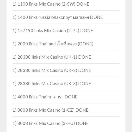
1) 1100 links Mix Casino (2-SW) DONE
1) 1400 links russia блэкспрут магазин DONE
1) 157190 links Mix Casino (2-PL) DONE
1) 2000 links Thailand เว็บซื้อหวย (DONE)
1) 28380 links Mix Casino (UK-1) DONE
1) 28380 links Mix Casino (UK-2) DONE
1) 28380 links Mix Casino (UK-3) DONE
1) 4000 links Thai บาคาร่า DONE
1) 8008 links Mix Casino (1-CZ) DONE
1) 8008 links Mix Casino (3-HU) DONE