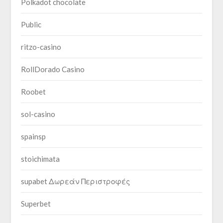
Polkadot chocolate
Public
ritzo-casino
RollDorado Casino
Roobet
sol-casino
spainsp
stoichimata
supabet Δωρεάν Περιστροφές
Superbet