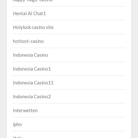
Hentai AI Chat1
Holyluck casino site
hotloot-casino
Indonesia Casino
Indonesia Casino1
Indonesia Casino11
Indonesia Casino2
Interwetten
ipho