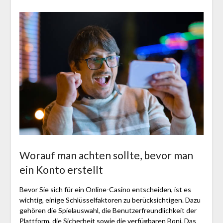
Worauf man achten sollte, bevor man
ein Konto erstellt
Bevor Sie sich für ein Online-Casino entscheiden, ist es
wichtig, einige Schlüsselfaktoren zu berücksichtigen. Dazu
gehören die Spielauswahl, die Benutzerfreundlichkeit der
Plattform, die Sicherheit sowie die verfügbaren Boni. Das