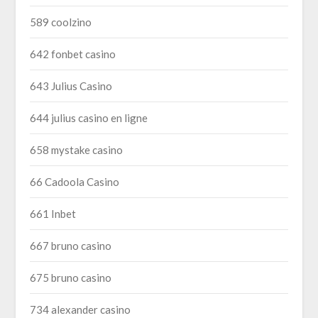
589 coolzino
642 fonbet casino
643 Julius Casino
644 julius casino en ligne
658 mystake casino
66 Cadoola Casino
661 Inbet
667 bruno casino
675 bruno casino
734 alexander casino