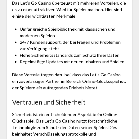
Das Let’s Go Casino überzeugt mit mehreren Vorteilen, die
es zu einer attraktiven Wahl für Spieler machen. Hier sind
einige der wichtigsten Merkmale:
Umfangreiche Spielbibliothek mit klassischen und
modernen Spielen
24/7 Kundensupport, der bei Fragen und Problemen
zur Verfügung steht
Hohe Sicherheitsstandards zum Schutz Ihrer Daten
Regelmäßige Updates mit neuen Inhalten und Spielen
Diese Vorteile tragen dazu bei, dass das Let’s Go Casino
ein zuverlässiger Partner im Bereich Online-Glücksspiel ist,
der Spielern ein aufregendes Erlebnis bietet.
Vertrauen und Sicherheit
Sicherheit ist ein entscheidender Aspekt beim Online-
Glücksspiel. Das Let’s Go Casino nutzt fortschrittliche
Technologie zum Schutz der Daten seiner Spieler. Dies
beinhaltet Verschlüsselungsprotokolle und