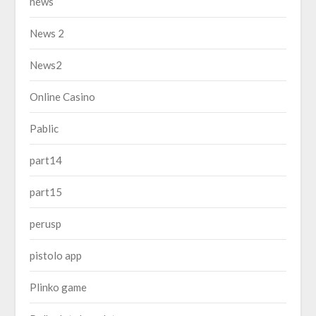
news
News 2
News2
Online Casino
Pablic
part14
part15
perusp
pistolo app
Plinko game