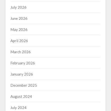
July 2026
June 2026
May 2026
April 2026
March 2026
February 2026
January 2026
December 2025
August 2024
July 2024