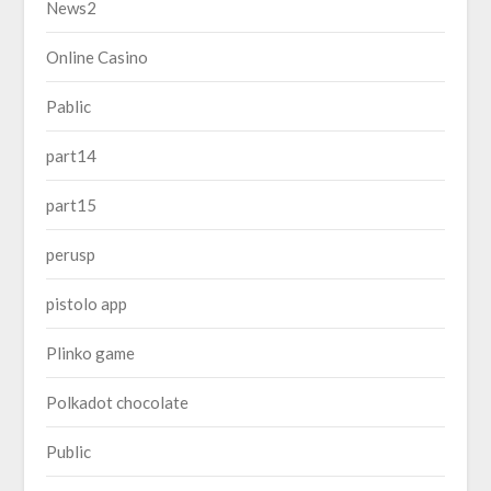
News2
Online Casino
Pablic
part14
part15
perusp
pistolo app
Plinko game
Polkadot chocolate
Public