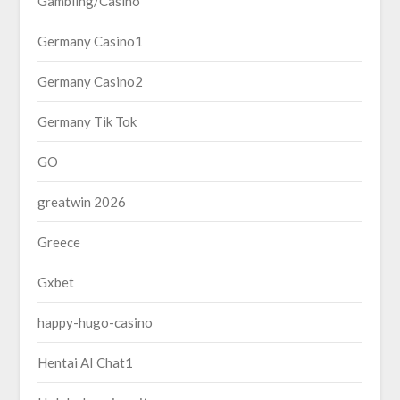
Gambling/Casino
Germany Casino1
Germany Casino2
Germany Tik Tok
GO
greatwin 2026
Greece
Gxbet
happy-hugo-casino
Hentai AI Chat1