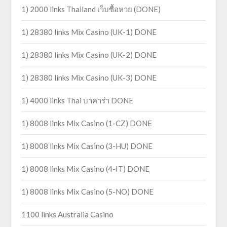
1) 2000 links Thailand เว็บซื้อหวย (DONE)
1) 28380 links Mix Casino (UK-1) DONE
1) 28380 links Mix Casino (UK-2) DONE
1) 28380 links Mix Casino (UK-3) DONE
1) 4000 links Thai บาคาร่า DONE
1) 8008 links Mix Casino (1-CZ) DONE
1) 8008 links Mix Casino (3-HU) DONE
1) 8008 links Mix Casino (4-IT) DONE
1) 8008 links Mix Casino (5-NO) DONE
1100 links Australia Casino