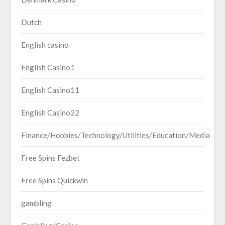
Dutch
English casino
English Casino1
English Casino11
English Casino22
Finance/Hobbies/Technology/Utilities/Education/Media
Free Spins Fezbet
Free Spins Quickwin
gambling