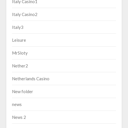
Italy Casino1
Italy Casino2
Italy3
Leisure
MrSloty
Nether2
Netherlands Casino
New folder
news
News 2