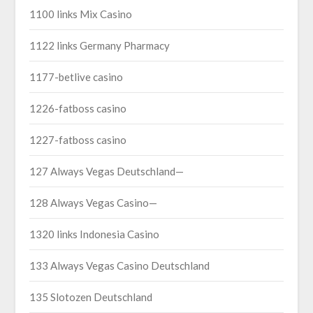
1100 links Mix Casino
1122 links Germany Pharmacy
1177-betlive casino
1226-fatboss casino
1227-fatboss casino
127 Always Vegas Deutschland—
128 Always Vegas Casino—
1320 links Indonesia Casino
133 Always Vegas Casino Deutschland
135 Slotozen Deutschland