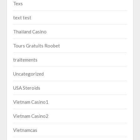
Texs
text test
Thailand Casino
Tours Gratuits Roobet
traitements
Uncategorized
USA Steroids
Vietnam Casino1
Vietnam Casino2
Vietnamcas