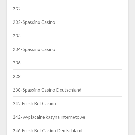
232
232-Spassino Casino
233
234-Spassino Casino
236
238
238-Spassino Casino Deutschland
242 Fresh Bet Casino –
242-wyplacalne kasyna internetowe
246 Fresh Bet Casino Deutschland