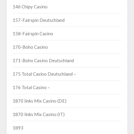
146 Chipy Casino
157-Fairspin Deutschland
158-Fairspin Casino
170-Boho Casino
171-Boho Casino Deutschland
175 Total Casino Deutschland –
176 Total Casino –
1870 links Mix Casino (DE)
1870 links Mix Casino (IT)
1893