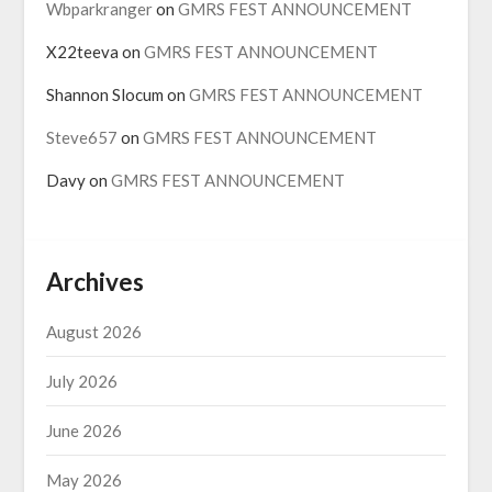
Wbparkranger
on
GMRS FEST ANNOUNCEMENT
X22teeva
on
GMRS FEST ANNOUNCEMENT
Shannon Slocum
on
GMRS FEST ANNOUNCEMENT
Steve657
on
GMRS FEST ANNOUNCEMENT
Davy
on
GMRS FEST ANNOUNCEMENT
Archives
August 2026
July 2026
June 2026
May 2026