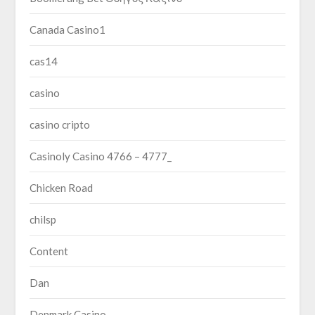
Canada Casino1
cas14
casino
casino cripto
Casinoly Casino 4766 – 4777_
Chicken Road
chilsp
Content
Dan
Denmark Casino