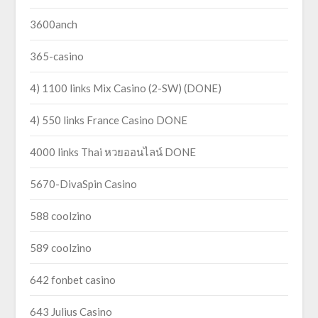
3600anch
365-casino
4) 1100 links Mix Casino (2-SW) (DONE)
4) 550 links France Casino DONE
4000 links Thai หวยออนไลน์ DONE
5670-DivaSpin Casino
588 coolzino
589 coolzino
642 fonbet casino
643 Julius Casino