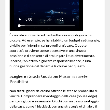
È cruciale suddividere il bankroll in sessioni di gioco più
piccole. Ad esempio, se hai stabilito un budget settimanale,
dividilo per i giorni in cui prevedi di giocare. Questo
approccio previene spese eccessive in una singola
sessione e ti consente di prolungare il tuo divertimento.
Ricorda, l’obiettivo è giocare responsabilmente, e una
buona gestione del denaro è la chiave per questo.
Scegliere i Giochi Giusti per Massimizzare le
Possibilità
Non tutti i giochi da casinò offrono le stesse probabilità di
vincita. Comprendere il vantaggio della casa (house edge)
per ogni gioco è essenziale. Giochi con un basso vantaggio
della casa, come il blackjack con una strategia ottimale o il