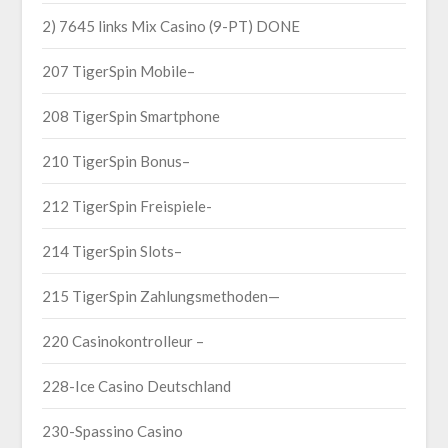
2) 7645 links Mix Casino (9-PT) DONE
207 TigerSpin Mobile–
208 TigerSpin Smartphone
210 TigerSpin Bonus–
212 TigerSpin Freispiele-
214 TigerSpin Slots–
215 TigerSpin Zahlungsmethoden—
220 Casinokontrolleur –
228-Ice Casino Deutschland
230-Spassino Casino