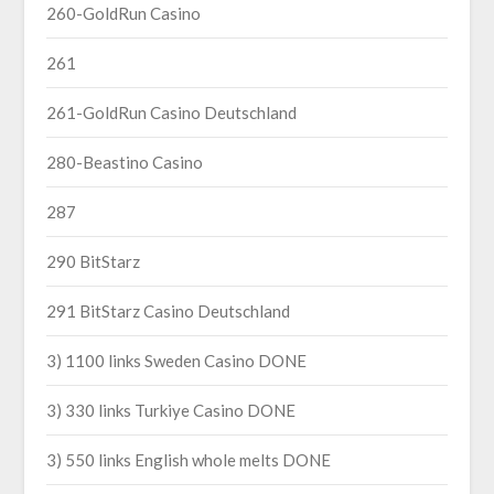
260-GoldRun Casino
261
261-GoldRun Casino Deutschland
280-Beastino Casino
287
290 BitStarz
291 BitStarz Casino Deutschland
3) 1100 links Sweden Casino DONE
3) 330 links Turkiye Casino DONE
3) 550 links English whole melts DONE