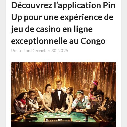
Découvrez l’application Pin
Up pour une expérience de
jeu de casino en ligne
exceptionnelle au Congo
Posted on
December 30, 2025