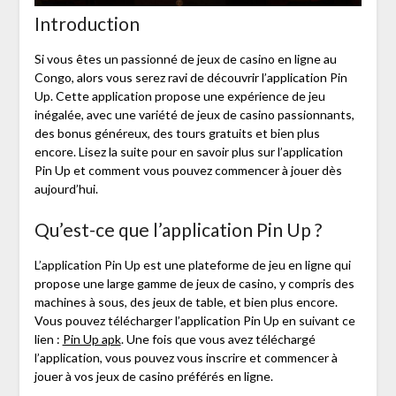
Introduction
Si vous êtes un passionné de jeux de casino en ligne au
Congo, alors vous serez ravi de découvrir l’application Pin
Up. Cette application propose une expérience de jeu
inégalée, avec une variété de jeux de casino passionnants,
des bonus généreux, des tours gratuits et bien plus
encore. Lisez la suite pour en savoir plus sur l’application
Pin Up et comment vous pouvez commencer à jouer dès
aujourd’hui.
Qu’est-ce que l’application Pin Up ?
L’application Pin Up est une plateforme de jeu en ligne qui
propose une large gamme de jeux de casino, y compris des
machines à sous, des jeux de table, et bien plus encore.
Vous pouvez télécharger l’application Pin Up en suivant ce
lien :
Pin Up apk
. Une fois que vous avez téléchargé
l’application, vous pouvez vous inscrire et commencer à
jouer à vos jeux de casino préférés en ligne.