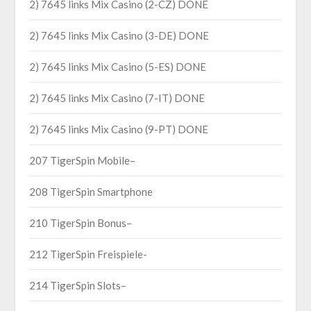
2) 7645 links Mix Casino (2-CZ) DONE
2) 7645 links Mix Casino (3-DE) DONE
2) 7645 links Mix Casino (5-ES) DONE
2) 7645 links Mix Casino (7-IT) DONE
2) 7645 links Mix Casino (9-PT) DONE
207 TigerSpin Mobile–
208 TigerSpin Smartphone
210 TigerSpin Bonus–
212 TigerSpin Freispiele-
214 TigerSpin Slots–