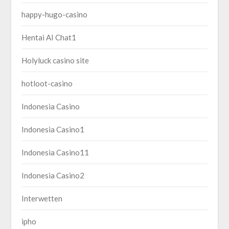
happy-hugo-casino
Hentai AI Chat1
Holyluck casino site
hotloot-casino
Indonesia Casino
Indonesia Casino1
Indonesia Casino11
Indonesia Casino2
Interwetten
ipho