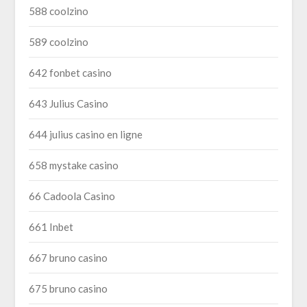
588 coolzino
589 coolzino
642 fonbet casino
643 Julius Casino
644 julius casino en ligne
658 mystake casino
66 Cadoola Casino
661 Inbet
667 bruno casino
675 bruno casino