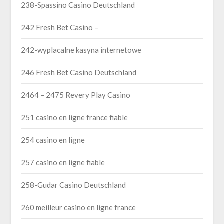
238-Spassino Casino Deutschland
242 Fresh Bet Casino –
242-wyplacalne kasyna internetowe
246 Fresh Bet Casino Deutschland
2464 – 2475 Revery Play Casino
251 casino en ligne france fiable
254 casino en ligne
257 casino en ligne fiable
258-Gudar Casino Deutschland
260 meilleur casino en ligne france