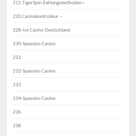
215 TigerSpin Zahlungsmethoden—
220 Casinokontrolleur –
228-Ice Casino Deutschland
230-Spassino Casino
232
232-Spassino Casino
233
234-Spassino Casino
236
238