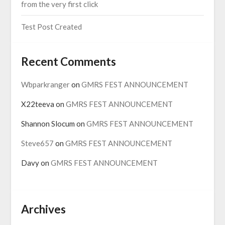
from the very first click
Test Post Created
Recent Comments
Wbparkranger
on
GMRS FEST ANNOUNCEMENT
X22teeva
on
GMRS FEST ANNOUNCEMENT
Shannon Slocum
on
GMRS FEST ANNOUNCEMENT
Steve657
on
GMRS FEST ANNOUNCEMENT
Davy
on
GMRS FEST ANNOUNCEMENT
Archives