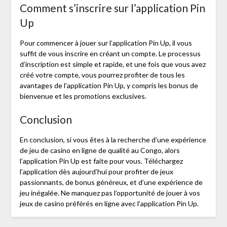
Comment s’inscrire sur l’application Pin
Up
Pour commencer à jouer sur l’application Pin Up, il vous
suffit de vous inscrire en créant un compte. Le processus
d’inscription est simple et rapide, et une fois que vous avez
créé votre compte, vous pourrez profiter de tous les
avantages de l’application Pin Up, y compris les bonus de
bienvenue et les promotions exclusives.
Conclusion
En conclusion, si vous êtes à la recherche d’une expérience
de jeu de casino en ligne de qualité au Congo, alors
l’application Pin Up est faite pour vous. Téléchargez
l’application dès aujourd’hui pour profiter de jeux
passionnants, de bonus généreux, et d’une expérience de
jeu inégalée. Ne manquez pas l’opportunité de jouer à vos
jeux de casino préférés en ligne avec l’application Pin Up.