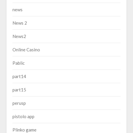
news
News 2
News2
Online Casino
Pablic
part14
part15
perusp
pistolo app
Plinko game