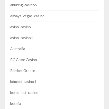
abuking-casino5
always-vegas-casino
asino-casino
asino-casino1
Australia
BC Game Casino
Bdmbet Greece
bdmbet-casino1
betcollect-casino
betmix