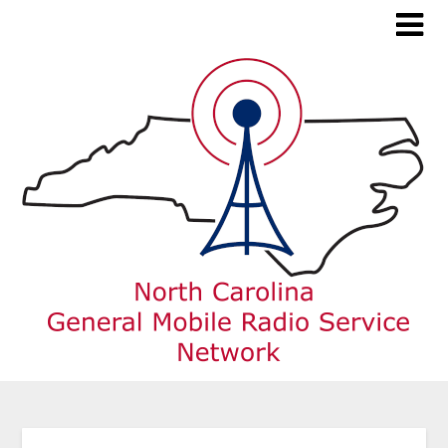
Skip
to
content