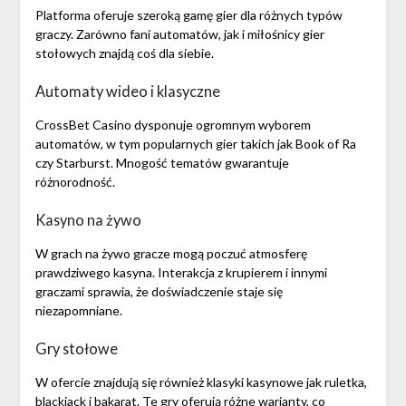
Platforma oferuje szeroką gamę gier dla różnych typów
graczy. Zarówno fani automatów, jak i miłośnicy gier
stołowych znajdą coś dla siebie.
Automaty wideo i klasyczne
CrossBet Casino dysponuje ogromnym wyborem
automatów, w tym popularnych gier takich jak Book of Ra
czy Starburst. Mnogość tematów gwarantuje
różnorodność.
Kasyno na żywo
W grach na żywo gracze mogą poczuć atmosferę
prawdziwego kasyna. Interakcja z krupierem i innymi
graczami sprawia, że doświadczenie staje się
niezapomniane.
Gry stołowe
W ofercie znajdują się również klasyki kasynowe jak ruletka,
blackjack i bakarat. Te gry oferują różne warianty, co