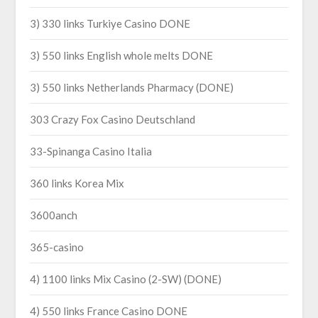
3) 330 links Turkiye Casino DONE
3) 550 links English whole melts DONE
3) 550 links Netherlands Pharmacy (DONE)
303 Crazy Fox Casino Deutschland
33-Spinanga Casino Italia
360 links Korea Mix
3600anch
365-casino
4) 1100 links Mix Casino (2-SW) (DONE)
4) 550 links France Casino DONE