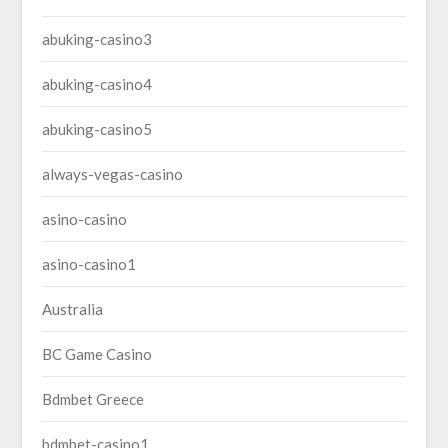
abuking-casino3
abuking-casino4
abuking-casino5
always-vegas-casino
asino-casino
asino-casino1
Australia
BC Game Casino
Bdmbet Greece
bdmbet-casino1