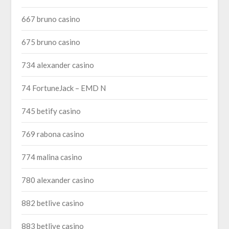
667 bruno casino
675 bruno casino
734 alexander casino
74 FortuneJack – EMD N
745 betify casino
769 rabona casino
774 malina casino
780 alexander casino
882 betlive casino
883 betlive casino