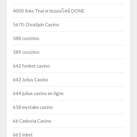
4000 links Thai หวยออนไลน์ DONE
5670-DivaSpin Casino
588 coolzino
589 coolzino
642 fonbet casino
643 Julius Casino
644 julius casino en ligne
658 mystake casino
66 Cadoola Casino
661 Inbet