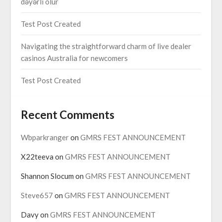
dəyərli olur
Test Post Created
Navigating the straightforward charm of live dealer
casinos Australia for newcomers
Test Post Created
Recent Comments
Wbparkranger
on
GMRS FEST ANNOUNCEMENT
X22teeva
on
GMRS FEST ANNOUNCEMENT
Shannon Slocum
on
GMRS FEST ANNOUNCEMENT
Steve657
on
GMRS FEST ANNOUNCEMENT
Davy
on
GMRS FEST ANNOUNCEMENT