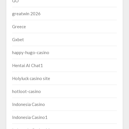
GO
greatwin 2026
Greece
Gxbet
happy-hugo-casino
Hentai AI Chat1
Holyluck casino site
hotloot-casino
Indonesia Casino
Indonesia Casino1