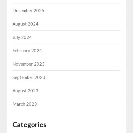
December 2025
August 2024
July 2024
February 2024
November 2023
September 2023
August 2023
March 2023
Categories