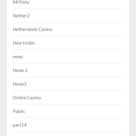
MrSloty
Nether2
Netherlands Casino
New folder
news
News 2
News2
Online Casino
Pablic
part14