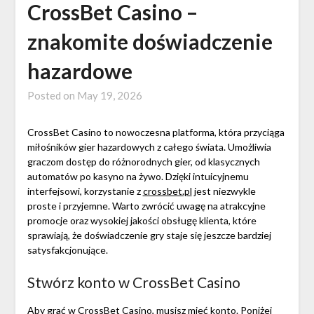
CrossBet Casino –
znakomite doświadczenie
hazardowe
Posted on
May 19, 2026
CrossBet Casino to nowoczesna platforma, która przyciąga
miłośników gier hazardowych z całego świata. Umożliwia
graczom dostęp do różnorodnych gier, od klasycznych
automatów po kasyno na żywo. Dzięki intuicyjnemu
interfejsowi, korzystanie z
crossbet.pl
jest niezwykle
proste i przyjemne. Warto zwrócić uwagę na atrakcyjne
promocje oraz wysokiej jakości obsługę klienta, które
sprawiają, że doświadczenie gry staje się jeszcze bardziej
satysfakcjonujące.
Stwórz konto w CrossBet Casino
Aby grać w CrossBet Casino, musisz mieć konto. Poniżej