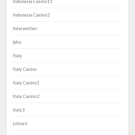
Indonesia Casino11
Indonesia Casino2
Interwetten
ipho
Italy
Italy Casino
Italy Casino1
Italy Casino2
Italy3
Leisure