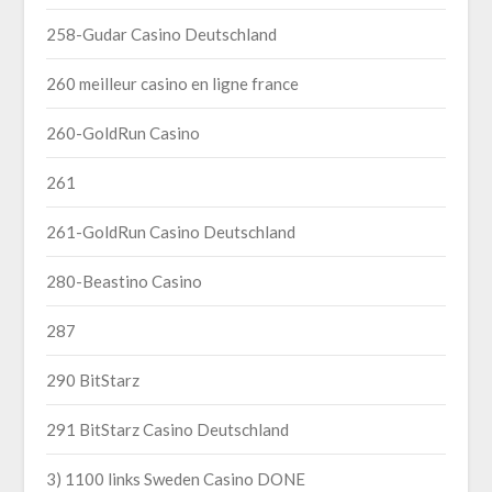
258-Gudar Casino Deutschland
260 meilleur casino en ligne france
260-GoldRun Casino
261
261-GoldRun Casino Deutschland
280-Beastino Casino
287
290 BitStarz
291 BitStarz Casino Deutschland
3) 1100 links Sweden Casino DONE