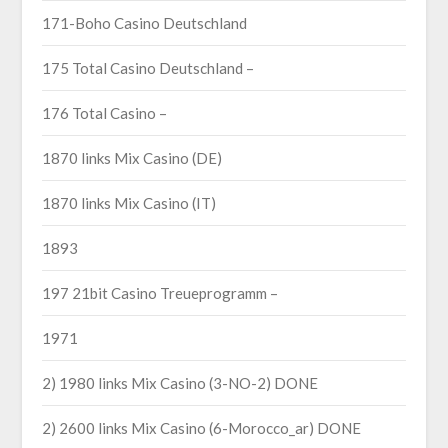
171-Boho Casino Deutschland
175 Total Casino Deutschland –
176 Total Casino –
1870 links Mix Casino (DE)
1870 links Mix Casino (IT)
1893
197 21bit Casino Treueprogramm –
1971
2) 1980 links Mix Casino (3-NO-2) DONE
2) 2600 links Mix Casino (6-Morocco_ar) DONE