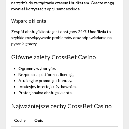
narzędzia do zarządzania czasem i budżetem. Gracze mogą
również korzystać z opcji samoexclude.
Wsparcie klienta
Zespół obsługi klienta jest dostępny 24/7. Umożliwia to
szybkie rozwiązywanie problemów oraz odpowiadanie na
pytania graczy.
Główne zalety CrossBet Casino
Ogromny wybór gier.
Bezpieczna platforma z licencją.
Atrakcyjne promocje i bonusy.
Intuicyjny interfejs użytkownika.
Profesjonalna obsługa klienta.
Najważniejsze cechy CrossBet Casino
Cechy
Opis