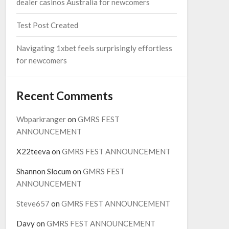
dealer casinos Australia for newcomers
Test Post Created
Navigating 1xbet feels surprisingly effortless
for newcomers
Recent Comments
Wbparkranger
on
GMRS FEST
ANNOUNCEMENT
X22teeva
on
GMRS FEST ANNOUNCEMENT
Shannon Slocum
on
GMRS FEST
ANNOUNCEMENT
Steve657
on
GMRS FEST ANNOUNCEMENT
Davy
on
GMRS FEST ANNOUNCEMENT