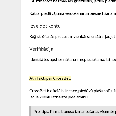
Izmantot bezmaksas griezienus, ja tiek piedāv
Katrai piedāvājuma veidošanai un piesaistīšanai i
Izveidot kontu
Reģistrēšanās process ir vienkāršs un ātrs, ļaujo
Verifikācija
Identitātes apstiprināšana ir nepieciešama, lai no
Ātri fakti par CrossBet:
CrossBet ir oficiāla licence, piedāvā plašu spēļu 
izcila klientu atbalsta pieejamību.
Pro-tips: Pirms bonusu izmantošanas vienmēr 