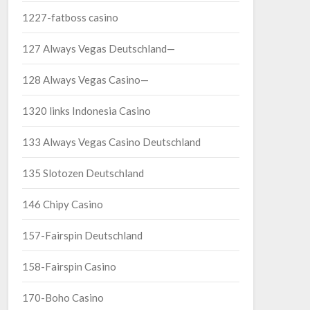
1227-fatboss casino
127 Always Vegas Deutschland—
128 Always Vegas Casino—
1320 links Indonesia Casino
133 Always Vegas Casino Deutschland
135 Slotozen Deutschland
146 Chipy Casino
157-Fairspin Deutschland
158-Fairspin Casino
170-Boho Casino