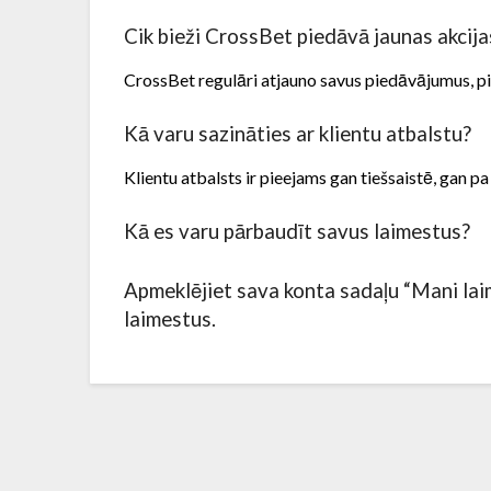
Cik bieži CrossBet piedāvā jaunas akcija
CrossBet regulāri atjauno savus piedāvājumus, pi
Kā varu sazināties ar klientu atbalstu?
Klientu atbalsts ir pieejams gan tiešsaistē, gan pa
Kā es varu pārbaudīt savus laimestus?
Apmeklējiet sava konta sadaļu “Mani laim
laimestus.