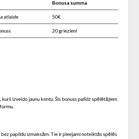
Bonusa summa
a atlaide
50€
onuss
20 griezieni
, kurš izveido jaunu kontu. Šis bonuss palīdz spēlētājiem
tformu.
stus bez papildu izmaksām. Tie ir pieejami noteiktās spēlēs