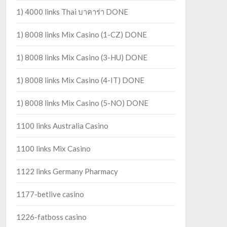
1) 4000 links Thai บาคาร่า DONE
1) 8008 links Mix Casino (1-CZ) DONE
1) 8008 links Mix Casino (3-HU) DONE
1) 8008 links Mix Casino (4-IT) DONE
1) 8008 links Mix Casino (5-NO) DONE
1100 links Australia Casino
1100 links Mix Casino
1122 links Germany Pharmacy
1177-betlive casino
1226-fatboss casino