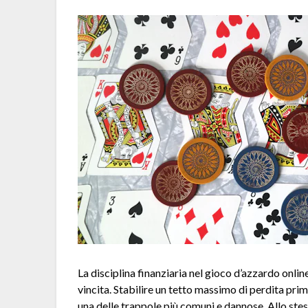
La disciplina finanziaria nel gioco d’azzardo online
vincita. Stabilire un tetto massimo di perdita prim
una delle trappole più comuni e dannose. Allo stes