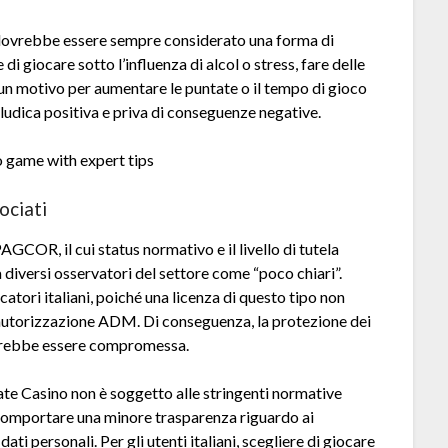
 dovrebbe essere sempre considerato una forma di
di giocare sotto l’influenza di alcol o stress, fare delle
un motivo per aumentare le puntate o il tempo di gioco
udica positiva e priva di conseguenze negative.
ociati
COR, il cui status normativo e il livello di tutela
 diversi osservatori del settore come “poco chiari”.
atori italiani, poiché una licenza di questo tipo non
n’autorizzazione ADM. Di conseguenza, la protezione dei
 potrebbe essere compromessa.
ate Casino non è soggetto alle stringenti normative
 comportare una minore trasparenza riguardo ai
dati personali. Per gli utenti italiani, scegliere di giocare