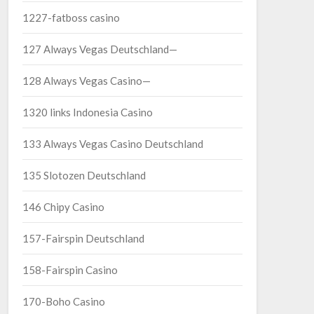
1227-fatboss casino
127 Always Vegas Deutschland—
128 Always Vegas Casino—
1320 links Indonesia Casino
133 Always Vegas Casino Deutschland
135 Slotozen Deutschland
146 Chipy Casino
157-Fairspin Deutschland
158-Fairspin Casino
170-Boho Casino