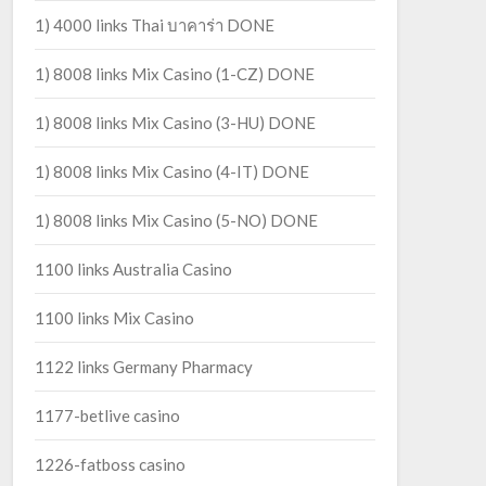
1) 4000 links Thai บาคาร่า DONE
1) 8008 links Mix Casino (1-CZ) DONE
1) 8008 links Mix Casino (3-HU) DONE
1) 8008 links Mix Casino (4-IT) DONE
1) 8008 links Mix Casino (5-NO) DONE
1100 links Australia Casino
1100 links Mix Casino
1122 links Germany Pharmacy
1177-betlive casino
1226-fatboss casino