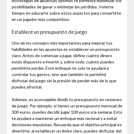
estrategias de apuestas óptimas te permitirá maximizar tus
posibilidades de ganar y minimizar las pérdidas. Invierte
tiempo en educarte sobre estos aspectos para convertirte
en un jugador más competitivo.
Establece un presupuesto de juego
Uno de los consejos más importantes para mejorar tus
habilidades en las apuestas es establecer un presupuesto
claro. Antes de comenzar a jugar, define cuánto dinero
estás dispuesto a invertir y, sobre todo, cuánto puedes
permitirte perder. Este enfoque no solo te ayudará a
controlar tus gastos, sino que también te permitirá
disfrutar del juego sin la presión de perder más de lo que
puedes afrontar.
Además, es aconsejable dividir tu presupuesto en sesiones
de juego. Por ejemplo, si tienes un presupuesto mensual de
300 euros, puedes decidir jugar 100 euros a la semana. Esto
te ayudará a mantener un enfoque más racional y a evitar
decisiones impulsivas. Recuerda que el objetivo principal es
divertirte; al establecer un límite claro, puedes disfrutar del