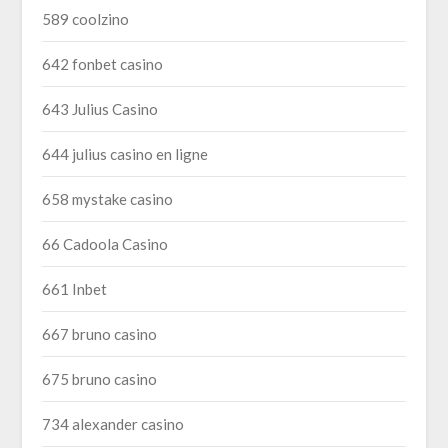
589 coolzino
642 fonbet casino
643 Julius Casino
644 julius casino en ligne
658 mystake casino
66 Cadoola Casino
661 Inbet
667 bruno casino
675 bruno casino
734 alexander casino