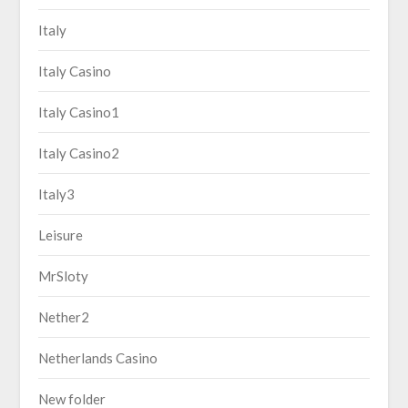
Italy
Italy Casino
Italy Casino1
Italy Casino2
Italy3
Leisure
MrSloty
Nether2
Netherlands Casino
New folder