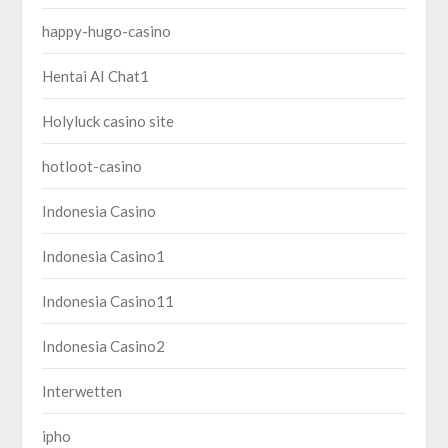
happy-hugo-casino
Hentai AI Chat1
Holyluck casino site
hotloot-casino
Indonesia Casino
Indonesia Casino1
Indonesia Casino11
Indonesia Casino2
Interwetten
ipho