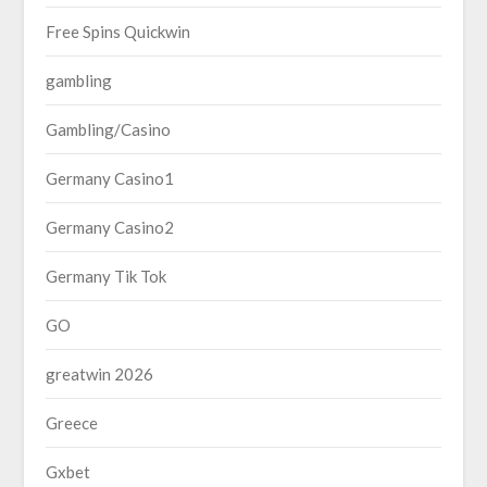
Free Spins Quickwin
gambling
Gambling/Casino
Germany Casino1
Germany Casino2
Germany Tik Tok
GO
greatwin 2026
Greece
Gxbet