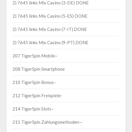
2) 7645 links Mix Casino (3-DE) DONE
2) 7645 links Mix Casino (5-ES) DONE
2) 7645 links Mix Casino (7-IT) DONE
2) 7645 links Mix Casino (9-PT) DONE
207 TigerSpin Mobile–
208 TigerSpin Smartphone
210 TigerSpin Bonus–
212 TigerSpin Freispiele-
214 TigerSpin Slots–
215 TigerSpin Zahlungsmethoden—