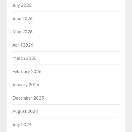
July 2026
June 2026
May 2026
April 2026
March 2026
February 2026
January 2026
December 2025
August 2024
July 2024