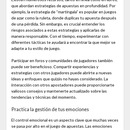
que abordan estrategias de apuestas en profundidad. Por
ejemplo, la estrategia de “martingala” es popular en juegos
de azar como la ruleta, donde duplicas tu apuesta después
de una pérdida. Sin embargo, es crucial entender los
riesgos asociados a estas estrategias y aplicarlas de
manera responsable. Con el tiempo, experimentar con
diferentes tácticas te ayudará a encontrar la que mejor se
adapte a tu estilo de juego.
Participar en foros y comunidades de jugadores también
puede ser beneficioso. Compartir experiencias y
estrategias con otros jugadores puede abrirte a nuevas
ideas y enfoques que quizás no hayas considerado. La
interacción con otros apostadores puede proporcionarte
valiosos consejos y mantenerte actualizado sobre las
tendencias y técnicas del momento.
Practica la gestión de tus emociones
El control emocional es un aspecto clave que muchas veces
se pasa por alto en el juego de apuestas. Las emociones