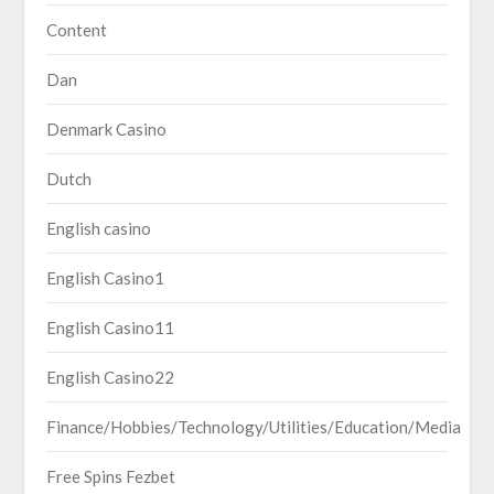
Content
Dan
Denmark Casino
Dutch
English casino
English Casino1
English Casino11
English Casino22
Finance/Hobbies/Technology/Utilities/Education/Media
Free Spins Fezbet