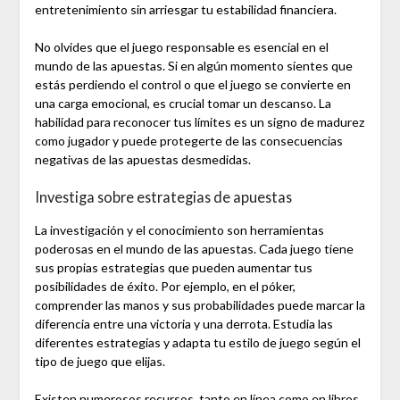
entretenimiento sin arriesgar tu estabilidad financiera.
No olvides que el juego responsable es esencial en el
mundo de las apuestas. Si en algún momento sientes que
estás perdiendo el control o que el juego se convierte en
una carga emocional, es crucial tomar un descanso. La
habilidad para reconocer tus límites es un signo de madurez
como jugador y puede protegerte de las consecuencias
negativas de las apuestas desmedidas.
Investiga sobre estrategias de apuestas
La investigación y el conocimiento son herramientas
poderosas en el mundo de las apuestas. Cada juego tiene
sus propias estrategias que pueden aumentar tus
posibilidades de éxito. Por ejemplo, en el póker,
comprender las manos y sus probabilidades puede marcar la
diferencia entre una victoria y una derrota. Estudia las
diferentes estrategias y adapta tu estilo de juego según el
tipo de juego que elijas.
Existen numerosos recursos, tanto en línea como en libros,