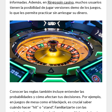
informadas. Además, en
Ringospin casino
, muchos usuarios
tienen la posibilidad de jugar versiones demo de los juegos,
lo que les permite practicar sin arriesgar su dinero.
Conocer las reglas también incluye entender las
probabilidades y cómo afectan tus decisiones. Por ejemplo,
en juegos de mesa como el blackjack, es crucial saber
cuándo hacer “hit” o “stand”. Familiarizarte con las