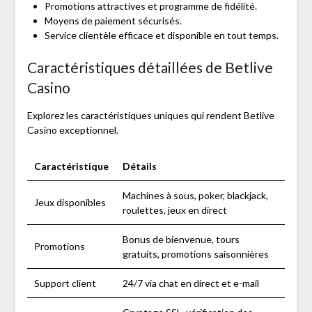
Promotions attractives et programme de fidélité.
Moyens de paiement sécurisés.
Service clientèle efficace et disponible en tout temps.
Caractéristiques détaillées de Betlive
Casino
Explorez les caractéristiques uniques qui rendent Betlive
Casino exceptionnel.
Caractéristique
Détails
Machines à sous, poker, blackjack,
Jeux disponibles
roulettes, jeux en direct
Bonus de bienvenue, tours
Promotions
gratuits, promotions saisonnières
Support client
24/7 via chat en direct et e-mail