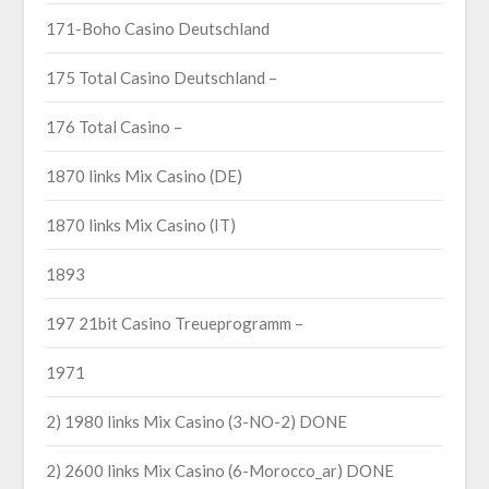
171-Boho Casino Deutschland
175 Total Casino Deutschland –
176 Total Casino –
1870 links Mix Casino (DE)
1870 links Mix Casino (IT)
1893
197 21bit Casino Treueprogramm –
1971
2) 1980 links Mix Casino (3-NO-2) DONE
2) 2600 links Mix Casino (6-Morocco_ar) DONE