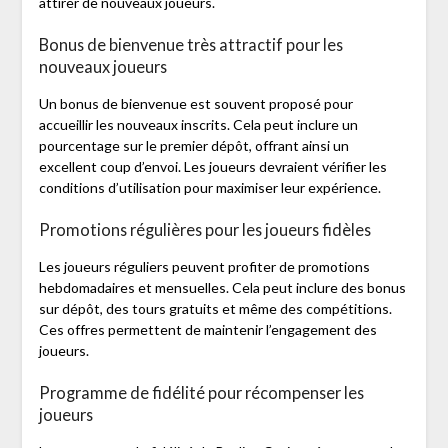
attirer de nouveaux joueurs.
Bonus de bienvenue très attractif pour les
nouveaux joueurs
Un bonus de bienvenue est souvent proposé pour
accueillir les nouveaux inscrits. Cela peut inclure un
pourcentage sur le premier dépôt, offrant ainsi un
excellent coup d’envoi. Les joueurs devraient vérifier les
conditions d’utilisation pour maximiser leur expérience.
Promotions régulières pour les joueurs fidèles
Les joueurs réguliers peuvent profiter de promotions
hebdomadaires et mensuelles. Cela peut inclure des bonus
sur dépôt, des tours gratuits et même des compétitions.
Ces offres permettent de maintenir l’engagement des
joueurs.
Programme de fidélité pour récompenser les
joueurs