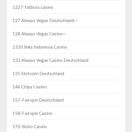
1227-fatboss casino
127 Always Vegas Deutschland—
128 Always Vegas Casino—
1320 links Indonesia Casino
133 Always Vegas Casino Deutschland
135 Slotozen Deutschland
146 Chipy Casino
157-Fairspin Deutschland
158-Fairspin Casino
170-Boho Casino