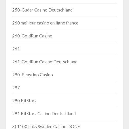
258-Gudar Casino Deutschland
260 meilleur casino en ligne france
260-GoldRun Casino
261
261-GoldRun Casino Deutschland
280-Beastino Casino
287
290 BitStarz
291 BitStarz Casino Deutschland
3) 1100 links Sweden Casino DONE