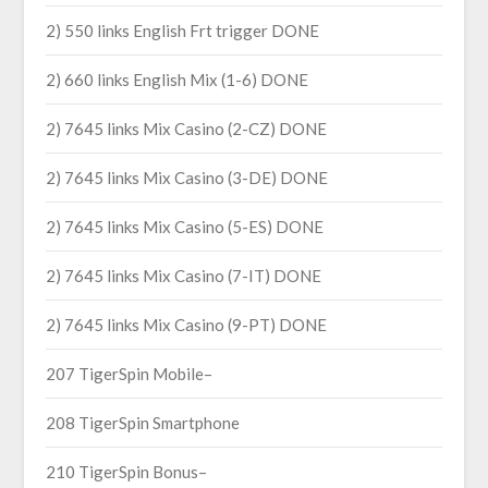
2) 550 links English Frt trigger DONE
2) 660 links English Mix (1-6) DONE
2) 7645 links Mix Casino (2-CZ) DONE
2) 7645 links Mix Casino (3-DE) DONE
2) 7645 links Mix Casino (5-ES) DONE
2) 7645 links Mix Casino (7-IT) DONE
2) 7645 links Mix Casino (9-PT) DONE
207 TigerSpin Mobile–
208 TigerSpin Smartphone
210 TigerSpin Bonus–