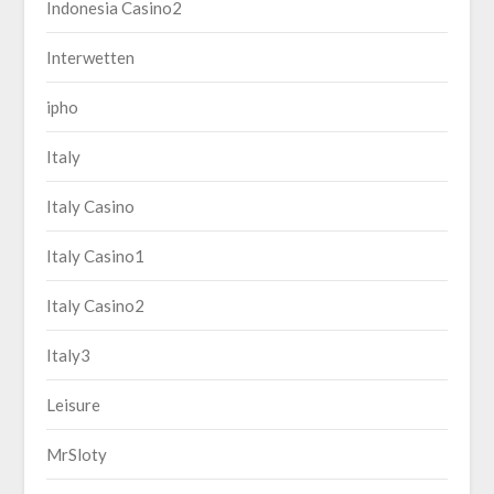
Indonesia Casino2
Interwetten
ipho
Italy
Italy Casino
Italy Casino1
Italy Casino2
Italy3
Leisure
MrSloty