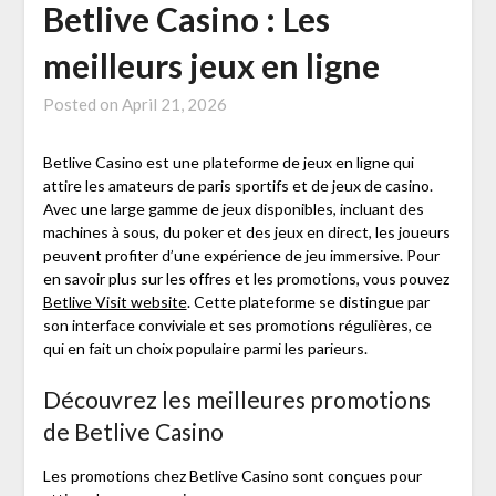
Betlive Casino : Les
meilleurs jeux en ligne
Posted on
April 21, 2026
Betlive Casino est une plateforme de jeux en ligne qui
attire les amateurs de paris sportifs et de jeux de casino.
Avec une large gamme de jeux disponibles, incluant des
machines à sous, du poker et des jeux en direct, les joueurs
peuvent profiter d’une expérience de jeu immersive. Pour
en savoir plus sur les offres et les promotions, vous pouvez
Betlive Visit website
. Cette plateforme se distingue par
son interface conviviale et ses promotions régulières, ce
qui en fait un choix populaire parmi les parieurs.
Découvrez les meilleures promotions
de Betlive Casino
Les promotions chez Betlive Casino sont conçues pour