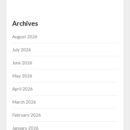
Archives
August 2026
July 2026
June 2026
May 2026
April 2026
March 2026
February 2026
January 2026