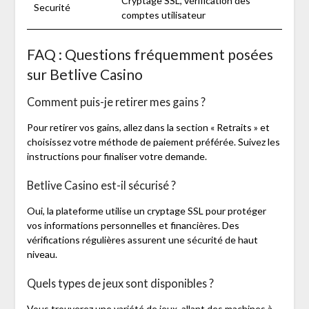
Cryptage SSL, vérification des
Securité
comptes utilisateur
FAQ : Questions fréquemment posées
sur Betlive Casino
Comment puis-je retirer mes gains ?
Pour retirer vos gains, allez dans la section « Retraits » et
choisissez votre méthode de paiement préférée. Suivez les
instructions pour finaliser votre demande.
Betlive Casino est-il sécurisé ?
Oui, la plateforme utilise un cryptage SSL pour protéger
vos informations personnelles et financières. Des
vérifications régulières assurent une sécurité de haut
niveau.
Quels types de jeux sont disponibles ?
Vous trouverez une variété de jeux, allant des machines à