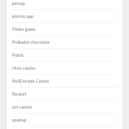
perusp
pistolo app
Plinko game
Polkadot chocolate
Public
ritzo-casino
RollDorado Casino
Roobet
sol-casino
spainsp