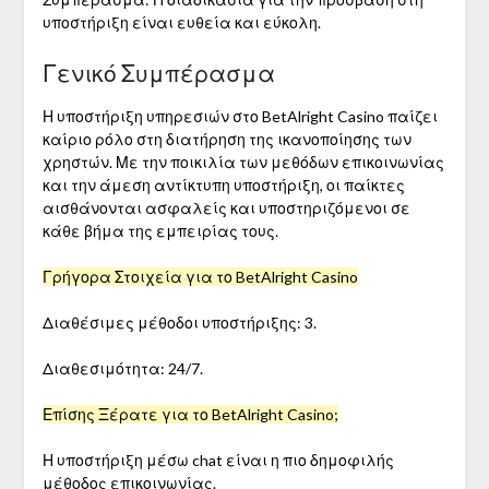
υποστήριξη είναι ευθεία και εύκολη.
Γενικό Συμπέρασμα
Η υποστήριξη υπηρεσιών στο BetAlright Casino παίζει
καίριο ρόλο στη διατήρηση της ικανοποίησης των
χρηστών. Με την ποικιλία των μεθόδων επικοινωνίας
και την άμεση αντίκτυπη υποστήριξη, οι παίκτες
αισθάνονται ασφαλείς και υποστηριζόμενοι σε
κάθε βήμα της εμπειρίας τους.
Γρήγορα Στοιχεία για το BetAlright Casino
Διαθέσιμες μέθοδοι υποστήριξης: 3.
Διαθεσιμότητα: 24/7.
Επίσης Ξέρατε για το BetAlright Casino;
Η υποστήριξη μέσω chat είναι η πιο δημοφιλής
μέθοδος επικοινωνίας.