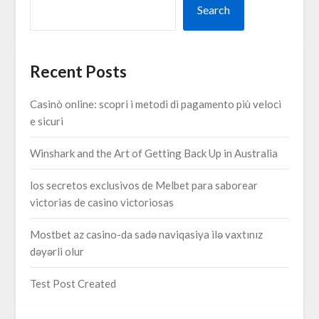
Search
Recent Posts
Casinò online: scopri i metodi di pagamento più veloci
e sicuri
Winshark and the Art of Getting Back Up in Australia
los secretos exclusivos de Melbet para saborear
victorias de casino victoriosas
Mostbet az casino-da sadə naviqasiya ilə vaxtınız
dəyərli olur
Test Post Created