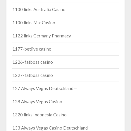
1100 links Australia Casino
1100 links Mix Casino
1122 links Germany Pharmacy
1177-betlive casino
1226-fatboss casino
1227-fatboss casino
127 Always Vegas Deutschland—
128 Always Vegas Casino—
1320 links Indonesia Casino
133 Always Vegas Casino Deutschland