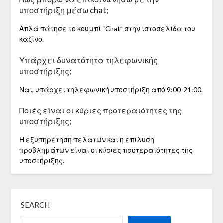
υποστήριξη μέσω chat;
Απλά πάτησε το κουμπί “Chat” στην ιστοσελίδα του
καζίνο.
Υπάρχει δυνατότητα τηλεφωνικής
υποστήριξης;
Ναι, υπάρχει τηλεφωνική υποστήριξη από 9:00-21:00.
Ποιές είναι οι κύριες προτεραιότητες της
υποστήριξης;
Η εξυπηρέτηση πελατών και η επίλυση
προβλημάτων είναι οι κύριες προτεραιότητες της
υποστήριξης.
SEARCH