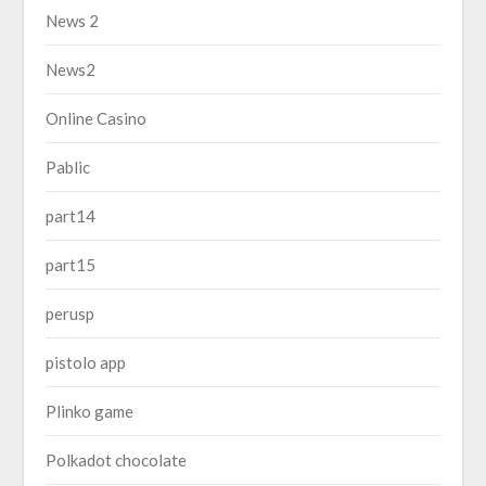
News 2
News2
Online Casino
Pablic
part14
part15
perusp
pistolo app
Plinko game
Polkadot chocolate