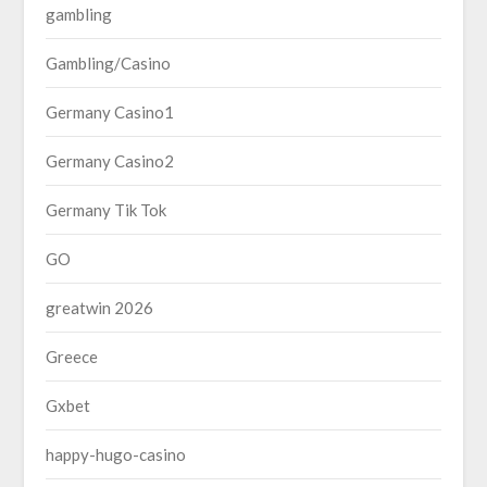
gambling
Gambling/Casino
Germany Casino1
Germany Casino2
Germany Tik Tok
GO
greatwin 2026
Greece
Gxbet
happy-hugo-casino