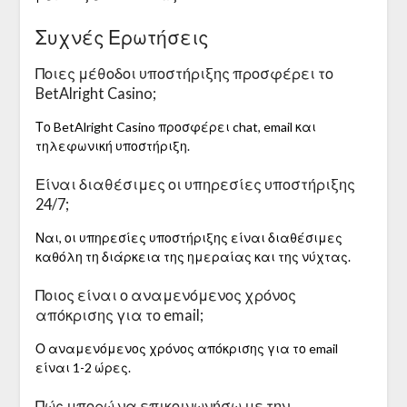
Συχνές Ερωτήσεις
Ποιες μέθοδοι υποστήριξης προσφέρει το
BetAlright Casino;
Το BetAlright Casino προσφέρει chat, email και
τηλεφωνική υποστήριξη.
Είναι διαθέσιμες οι υπηρεσίες υποστήριξης
24/7;
Ναι, οι υπηρεσίες υποστήριξης είναι διαθέσιμες
καθόλη τη διάρκεια της ημεραίας και της νύχτας.
Ποιος είναι ο αναμενόμενος χρόνος
απόκρισης για το email;
Ο αναμενόμενος χρόνος απόκρισης για το email
είναι 1-2 ώρες.
Πώς μπορώ να επικοινωνήσω με την