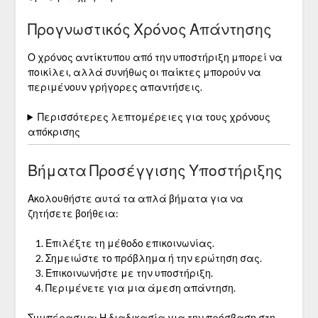
Προγνωστικός Χρόνος Απάντησης
Ο χρόνος αντίκτυπου από την υποστήριξη μπορεί να
ποικίλει, αλλά συνήθως οι παίκτες μπορούν να
περιμένουν γρήγορες απαντήσεις.
Περισσότερες λεπτομέρειες για τους χρόνους
απόκρισης
Βήματα Προσέγγισης Υποστήριξης
Ακολουθήστε αυτά τα απλά βήματα για να
ζητήσετε βοήθεια:
Επιλέξτε τη μέθοδο επικοινωνίας.
Σημειώστε το πρόβλημα ή την ερώτηση σας.
Επικοινωνήστε με την υποστήριξη.
Περιμένετε για μια άμεση απάντηση.
Συμπέρασμα:
Η διαδικασία για την πρόσβαση στη