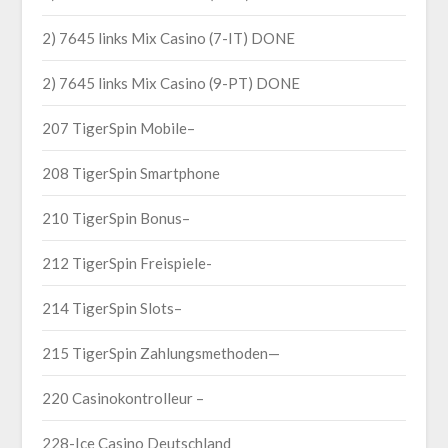
2) 7645 links Mix Casino (7-IT) DONE
2) 7645 links Mix Casino (9-PT) DONE
207 TigerSpin Mobile–
208 TigerSpin Smartphone
210 TigerSpin Bonus–
212 TigerSpin Freispiele-
214 TigerSpin Slots–
215 TigerSpin Zahlungsmethoden—
220 Casinokontrolleur –
228-Ice Casino Deutschland