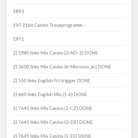
1893
197 21bit Casino Treueprogramm –
1971
2) 1980 links Mix Casino (3-NO-2) DONE
2) 2600 links Mix Casino (6-Morocco_ar) DONE
2) 550 links English Frt trigger DONE
2) 660 links English Mix (1-6) DONE
2) 7645 links Mix Casino (2-CZ) DONE
2) 7645 links Mix Casino (3-DE) DONE
2) 7645 links Mix Casino (5-ES) DONE