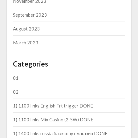
November 2023
September 2023
August 2023
March 2023
Categories
01
02
1) 1100 links English Frt trigger DONE
1) 1100 links Mix Casino (2-SW) DONE
1) 1400 links russia блэкспрут магазин DONE