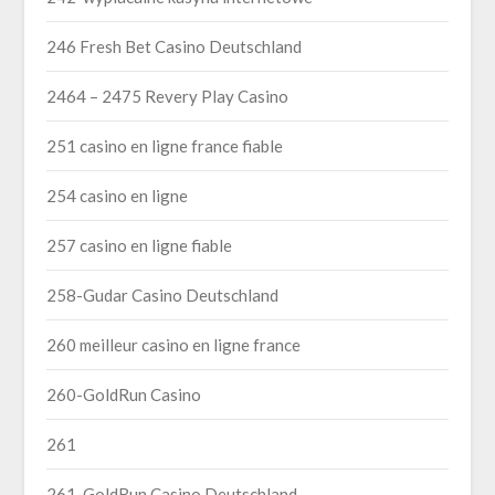
246 Fresh Bet Casino Deutschland
2464 – 2475 Revery Play Casino
251 casino en ligne france fiable
254 casino en ligne
257 casino en ligne fiable
258-Gudar Casino Deutschland
260 meilleur casino en ligne france
260-GoldRun Casino
261
261-GoldRun Casino Deutschland