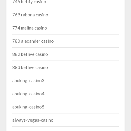
745 betify casino
769 rabona casino
774 malina casino
780 alexander casino
882 betlive casino
883 betlive casino
abuking-casino3
abuking-casino4
abuking-casino5
always-vegas-casino