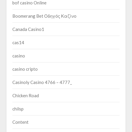
bof casino Online
Boomerang Bet Οδηγός Καζίνο
Canada Casino1
cas14
casino
casino cripto
Casinoly Casino 4766 – 4777_
Chicken Road
chilsp
Content