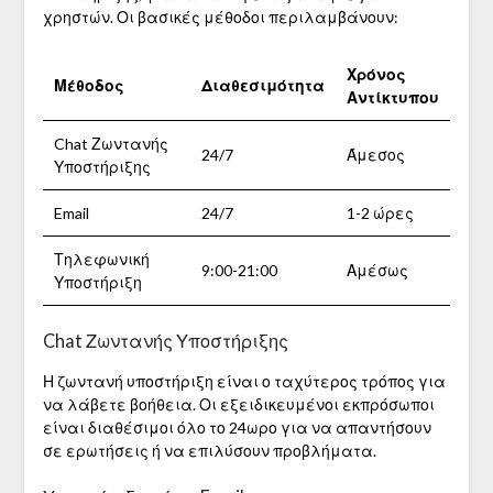
χρηστών. Οι βασικές μέθοδοι περιλαμβάνουν:
Χρόνος
Μέθοδος
Διαθεσιμότητα
Αντίκτυπου
Chat Ζωντανής
24/7
Άμεσος
Υποστήριξης
Email
24/7
1-2 ώρες
Τηλεφωνική
9:00-21:00
Αμέσως
Υποστήριξη
Chat Ζωντανής Υποστήριξης
Η ζωντανή υποστήριξη είναι ο ταχύτερος τρόπος για
να λάβετε βοήθεια. Οι εξειδικευμένοι εκπρόσωποι
είναι διαθέσιμοι όλο το 24ωρο για να απαντήσουν
σε ερωτήσεις ή να επιλύσουν προβλήματα.