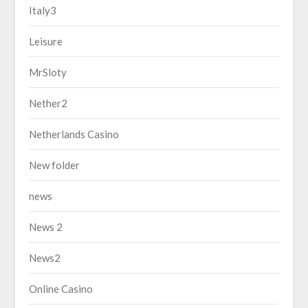
Italy3
Leisure
MrSloty
Nether2
Netherlands Casino
New folder
news
News 2
News2
Online Casino