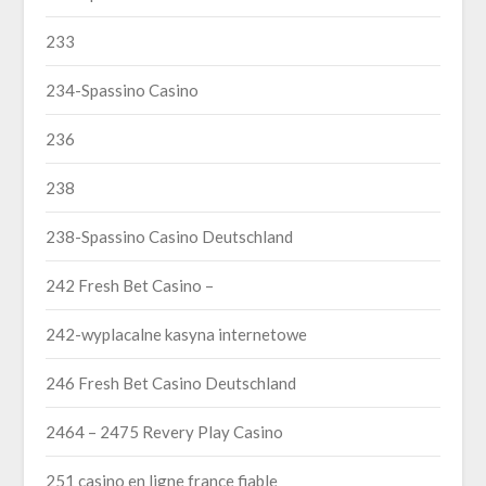
233
234-Spassino Casino
236
238
238-Spassino Casino Deutschland
242 Fresh Bet Casino –
242-wyplacalne kasyna internetowe
246 Fresh Bet Casino Deutschland
2464 – 2475 Revery Play Casino
251 casino en ligne france fiable