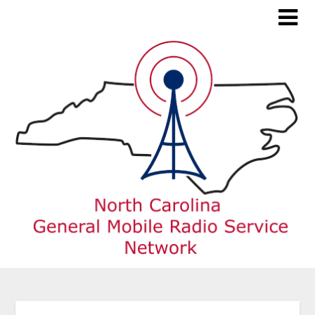
Skip
to
content