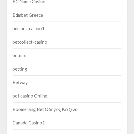
BC Game Casino
Bdmbet Greece
bdmbet-casino1
betcollect-casino
betmix
betting
Betway
bof casino Online
Boomerang Bet Οδηγός Καζίνο
Canada Casino1