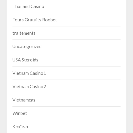
Thailand Casino
Tours Gratuits Roobet
traitements
Uncategorized
USA Steroids
Vietnam Casino1
Vietnam Casino2
Vietnamcas
Winbet
Καζίνο