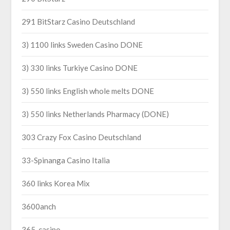
291 BitStarz Casino Deutschland
3) 1100 links Sweden Casino DONE
3) 330 links Turkiye Casino DONE
3) 550 links English whole melts DONE
3) 550 links Netherlands Pharmacy (DONE)
303 Crazy Fox Casino Deutschland
33-Spinanga Casino Italia
360 links Korea Mix
3600anch
365-casino