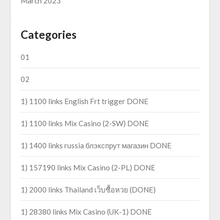
March 2023
Categories
01
02
1) 1100 links English Frt trigger DONE
1) 1100 links Mix Casino (2-SW) DONE
1) 1400 links russia блэкспрут магазин DONE
1) 157190 links Mix Casino (2-PL) DONE
1) 2000 links Thailand เว็บซื้อหวย (DONE)
1) 28380 links Mix Casino (UK-1) DONE