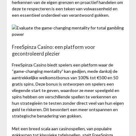
herkennen van de eigen grenzen en proactief handelen om
deze te respecteren is een teken van volwassenheid en
een essentieel onderdeel van verantwoord gokken.
FreeSpinza Casino: een platform voor
gecontroleerd plezier
FreeSpinza Casino biedt spelers een platform waar de
“game-changing mentality” kan gedijen, mede dankzij de
aantrekkelijke welkomstbonus van 100% tot €500 en 50
gratis spins. Deze bonus is ontworpen om spelers een
vliegende start te geven, waardoor ze meer speelgeld en
spins hebben om verschillende spellen te verkennen en
hun strategieën te testen zonder direct veel van hun eigen
geld te riskeren. Dit bevordert een meer ontspannen en
strategische benadering van gokken.
Met een breed scala aan casinospellen, van populaire
gokkasten tot klassieke tafelspellen, stelt FreeSpinza