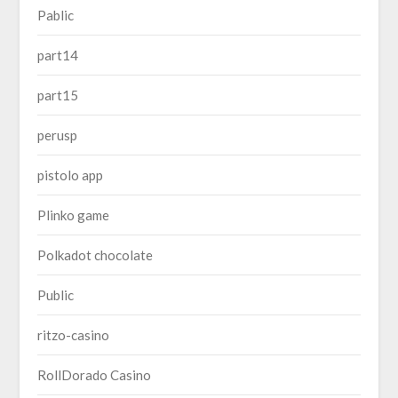
Pablic
part14
part15
perusp
pistolo app
Plinko game
Polkadot chocolate
Public
ritzo-casino
RollDorado Casino