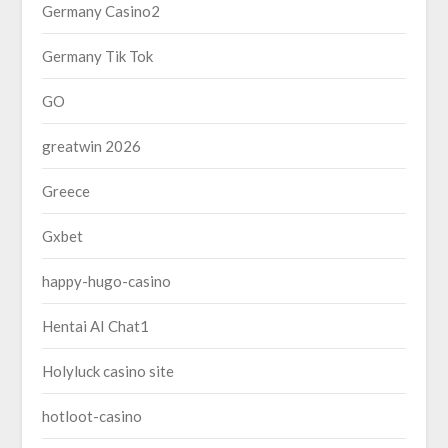
Germany Casino2
Germany Tik Tok
GO
greatwin 2026
Greece
Gxbet
happy-hugo-casino
Hentai AI Chat1
Holyluck casino site
hotloot-casino