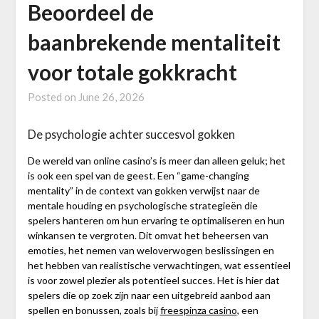
Beoordeel de
baanbrekende mentaliteit
voor totale gokkracht
Posted on
June 26, 2026
De psychologie achter succesvol gokken
De wereld van online casino’s is meer dan alleen geluk; het
is ook een spel van de geest. Een “game-changing
mentality” in de context van gokken verwijst naar de
mentale houding en psychologische strategieën die
spelers hanteren om hun ervaring te optimaliseren en hun
winkansen te vergroten. Dit omvat het beheersen van
emoties, het nemen van weloverwogen beslissingen en
het hebben van realistische verwachtingen, wat essentieel
is voor zowel plezier als potentieel succes. Het is hier dat
spelers die op zoek zijn naar een uitgebreid aanbod aan
spellen en bonussen, zoals bij
freespinza casino
, een