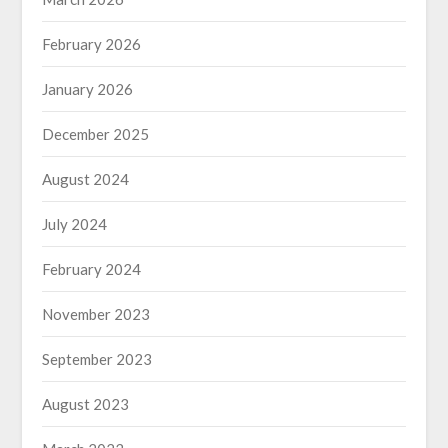
February 2026
January 2026
December 2025
August 2024
July 2024
February 2024
November 2023
September 2023
August 2023