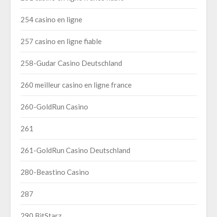
254 casino en ligne
257 casino en ligne fiable
258-Gudar Casino Deutschland
260 meilleur casino en ligne france
260-GoldRun Casino
261
261-GoldRun Casino Deutschland
280-Beastino Casino
287
290 BitStarz