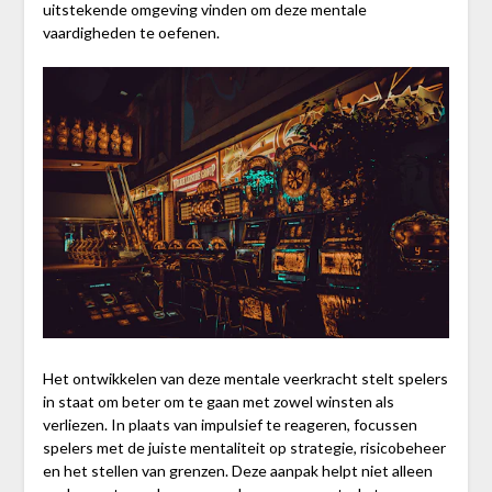
uitstekende omgeving vinden om deze mentale
vaardigheden te oefenen.
Het ontwikkelen van deze mentale veerkracht stelt spelers
in staat om beter om te gaan met zowel winsten als
verliezen. In plaats van impulsief te reageren, focussen
spelers met de juiste mentaliteit op strategie, risicobeheer
en het stellen van grenzen. Deze aanpak helpt niet alleen