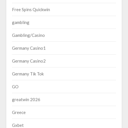
Free Spins Quickwin
gambling
Gambling/Casino
Germany Casino1
Germany Casino2
Germany Tik Tok
GO
greatwin 2026
Greece
Gxbet