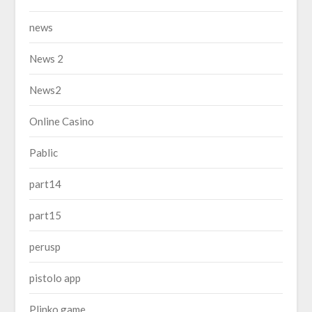
news
News 2
News2
Online Casino
Pablic
part14
part15
perusp
pistolo app
Plinko game