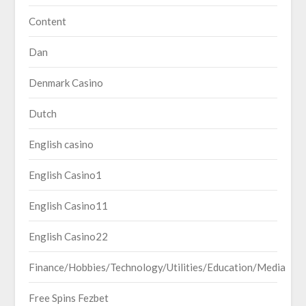
Content
Dan
Denmark Casino
Dutch
English casino
English Casino1
English Casino11
English Casino22
Finance/Hobbies/Technology/Utilities/Education/Media
Free Spins Fezbet