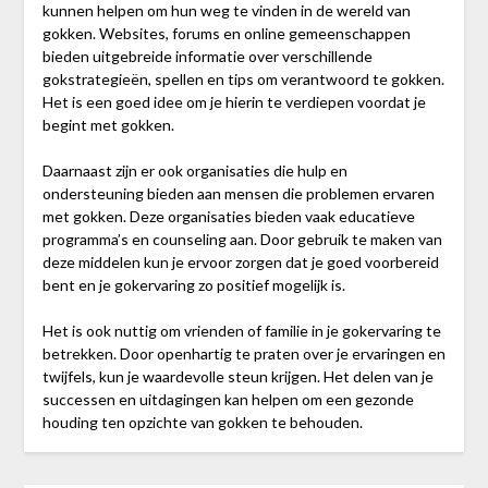
kunnen helpen om hun weg te vinden in de wereld van
gokken. Websites, forums en online gemeenschappen
bieden uitgebreide informatie over verschillende
gokstrategieën, spellen en tips om verantwoord te gokken.
Het is een goed idee om je hierin te verdiepen voordat je
begint met gokken.
Daarnaast zijn er ook organisaties die hulp en
ondersteuning bieden aan mensen die problemen ervaren
met gokken. Deze organisaties bieden vaak educatieve
programma’s en counseling aan. Door gebruik te maken van
deze middelen kun je ervoor zorgen dat je goed voorbereid
bent en je gokervaring zo positief mogelijk is.
Het is ook nuttig om vrienden of familie in je gokervaring te
betrekken. Door openhartig te praten over je ervaringen en
twijfels, kun je waardevolle steun krijgen. Het delen van je
successen en uitdagingen kan helpen om een gezonde
houding ten opzichte van gokken te behouden.