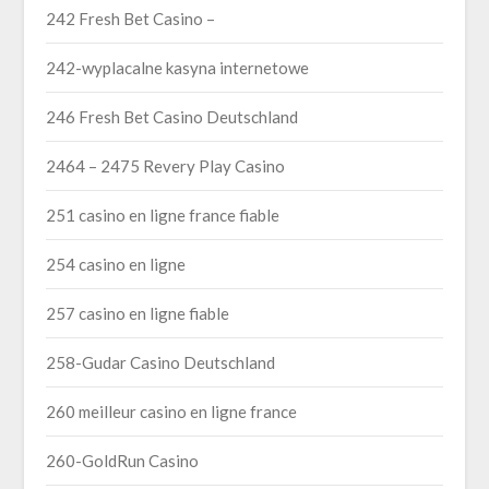
242 Fresh Bet Casino –
242-wyplacalne kasyna internetowe
246 Fresh Bet Casino Deutschland
2464 – 2475 Revery Play Casino
251 casino en ligne france fiable
254 casino en ligne
257 casino en ligne fiable
258-Gudar Casino Deutschland
260 meilleur casino en ligne france
260-GoldRun Casino