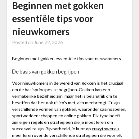
Beginnen met gokken
essentiële tips voor
nieuwkomers
Posted on
June 22, 2026
Beginnen met gokken essentiële tips voor nieuwkomers
De basis van gokken begrijpen
Voor nieuwkomers in de wereld van gokken is het cruciaal
om de basisprincipes te begrijpen. Gokken kan een
vermakelijke bezigheid zijn, maar het is belangrijk om te
beseffen dat het ook risico’s met zich meebrengt. Er zijn
verschillende vormen van gokken, waaronder casinospelen,
sportweddenschappen en online gokken. Elk type heeft
zijn eigen regels en strategieën die je moet leren om
succesvol te zijn. Bijvoorbeeld, je kunt op
crazytower.eu
meer leren over de verschillende strategieën die voor elk