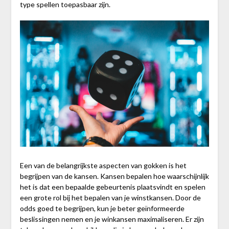
type spellen toepasbaar zijn.
Een van de belangrijkste aspecten van gokken is het
begrijpen van de kansen. Kansen bepalen hoe waarschijnlijk
het is dat een bepaalde gebeurtenis plaatsvindt en spelen
een grote rol bij het bepalen van je winstkansen. Door de
odds goed te begrijpen, kun je beter geïnformeerde
beslissingen nemen en je winkansen maximaliseren. Er zijn