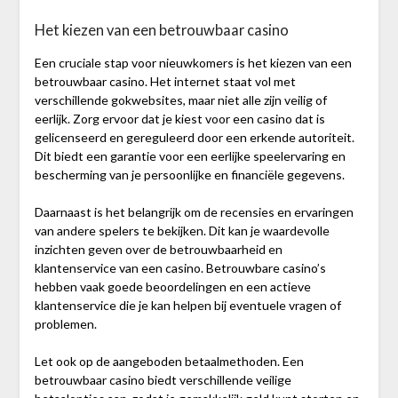
Het kiezen van een betrouwbaar casino
Een cruciale stap voor nieuwkomers is het kiezen van een
betrouwbaar casino. Het internet staat vol met
verschillende gokwebsites, maar niet alle zijn veilig of
eerlijk. Zorg ervoor dat je kiest voor een casino dat is
gelicenseerd en gereguleerd door een erkende autoriteit.
Dit biedt een garantie voor een eerlijke speelervaring en
bescherming van je persoonlijke en financiële gegevens.
Daarnaast is het belangrijk om de recensies en ervaringen
van andere spelers te bekijken. Dit kan je waardevolle
inzichten geven over de betrouwbaarheid en
klantenservice van een casino. Betrouwbare casino’s
hebben vaak goede beoordelingen en een actieve
klantenservice die je kan helpen bij eventuele vragen of
problemen.
Let ook op de aangeboden betaalmethoden. Een
betrouwbaar casino biedt verschillende veilige