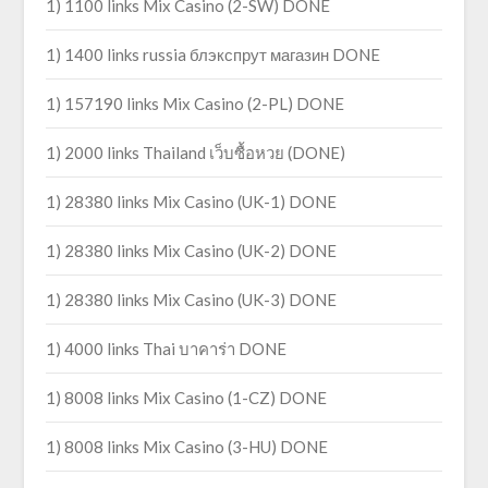
1) 1100 links Mix Casino (2-SW) DONE
1) 1400 links russia блэкспрут магазин DONE
1) 157190 links Mix Casino (2-PL) DONE
1) 2000 links Thailand เว็บซื้อหวย (DONE)
1) 28380 links Mix Casino (UK-1) DONE
1) 28380 links Mix Casino (UK-2) DONE
1) 28380 links Mix Casino (UK-3) DONE
1) 4000 links Thai บาคาร่า DONE
1) 8008 links Mix Casino (1-CZ) DONE
1) 8008 links Mix Casino (3-HU) DONE