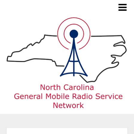
Skip
to
content