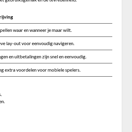
ijving
spellen waar en wanneer je maar wilt.
ieve lay-out voor eenvoudig navigeren.
gen en uitbetalingen zijn snel en eenvoudig.
g extra voordelen voor mobiele spelers.
.
en.