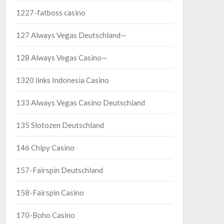
1227-fatboss casino
127 Always Vegas Deutschland—
128 Always Vegas Casino—
1320 links Indonesia Casino
133 Always Vegas Casino Deutschland
135 Slotozen Deutschland
146 Chipy Casino
157-Fairspin Deutschland
158-Fairspin Casino
170-Boho Casino