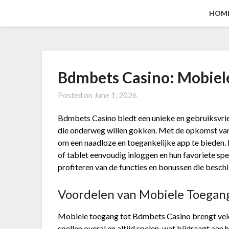
Skip
HOM
to
content
Bdmbets Casino: Mobiel
Posted on
June 1, 2026
Bdmbets Casino biedt een unieke en gebruiksvriend
die onderweg willen gokken. Met de opkomst van m
om een naadloze en toegankelijke app te bieden.
of tablet eenvoudig inloggen en hun favoriete spel
profiteren van de functies en bonussen die besch
Voordelen van Mobiele Toegan
Mobiele toegang tot Bdmbets Casino brengt vele
spellen overal en altijd spelen, wat bijdraagt aa