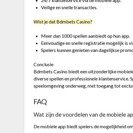
24/7 klantenservice via de mobiele app.
Veilige en snelle transacties.
Wist je dat Bdmbets Casino?
Meer dan 1000 spellen aanbiedt op hun app.
Eenvoudige en snelle registratie mogelijk is v
Spelers kunnen genieten van dagelijkse promo
Conclusie
Bdmbets Casino biedt een uitzonderlijke mobiele 
diverse spellen en professionele klantenservice. 
speelomgeving onderweg, met toegang tot exclusi
FAQ
Wat zijn de voordelen van de mobiele a
De mobiele app biedt spelers de mogelijkheid om o