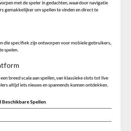
orpen met de speler in gedachten, waardoor navigatie
ers gemakkelijker om spellen te vinden en direct te
n die specifiek zijn ontworpen voor mobiele gebruikers,
te spelen.
latform
n breed scala aan spellen, van klassieke slots tot live
elers altijd iets nieuws en spannends kunnen ontdekken.
l Beschikbare Spellen