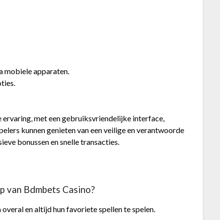
ia mobiele apparaten.
ties.
ervaring, met een gebruiksvriendelijke interface,
Spelers kunnen genieten van een veilige en verantwoorde
eve bonussen en snelle transacties.
pp van Bdmbets Casino?
veral en altijd hun favoriete spellen te spelen.