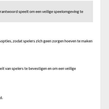
n verantwoord speelt om een veilige speelomgeving te
opties, zodat spelers zich geen zorgen hoeven te maken
t van spelers te bevestigen en om een veilige
d.