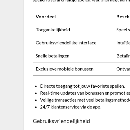
Voordeel
Beschr
Toegankelijkheid
Speel 
Gebruiksvriendelijke interface
Intuït
Snelle betalingen
Betalin
Exclusieve mobiele bonussen
Ontvan
Directe toegang tot jouw favoriete spellen.
Real-time updates van bonussen en promoties
Veilige transacties met veel betalingsmethod
24/7 klantenservice via de app.
Gebruiksvriendelijkheid