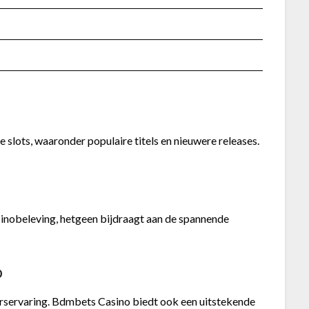
slots, waaronder populaire titels en nieuwere releases.
.
asinobeleving, hetgeen bijdraagt aan de spannende
p
lerservaring. Bdmbets Casino biedt ook een uitstekende