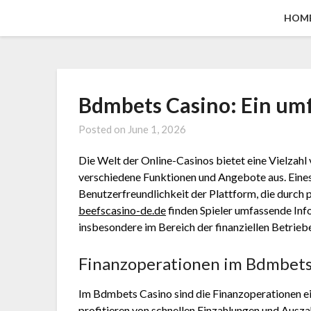
Skip
HOM
to
content
Bdmbets Casino: Ein um
Posted on
June 1, 2026
Die Welt der Online-Casinos bietet eine Vielzah
verschiedene Funktionen und Angebote aus. Eines
Benutzerfreundlichkeit der Plattform, die durch 
beefscasino-de.de
finden Spieler umfassende Inf
insbesondere im Bereich der finanziellen Betrieb
Finanzoperationen im Bdmbets
Im Bdmbets Casino sind die Finanzoperationen ei
profitieren von schnellen Einzahlungen und Ausza