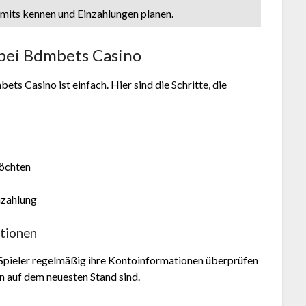
Limits kennen und Einzahlungen planen.
 bei Bdmbets Casino
s Casino ist einfach. Hier sind die Schritte, die
möchten
nzahlung
ationen
 Spieler regelmäßig ihre Kontoinformationen überprüfen
en auf dem neuesten Stand sind.