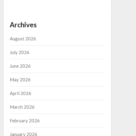
Archives
August 2026
July 2026
June 2026
May 2026
April 2026
March 2026
February 2026
January 2026