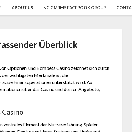
E
ABOUT US
NC GMRMS FACEBOOK GROUP
CONTA
fassender Überblick
l von Optionen, und Bdmbets Casino zeichnet sich durch
 der wichtigsten Merkmale ist die
präzise Finanzoperationen unterstützt wird. Auf
ormationen über das Casino und dessen Angebote,
e.
 Casino
n zentrales Element der Nutzererfahrung. Spieler
hlungen. Dank eines klaren Systems von Limits und