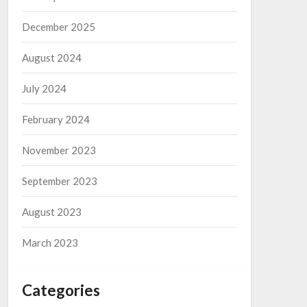
December 2025
August 2024
July 2024
February 2024
November 2023
September 2023
August 2023
March 2023
Categories