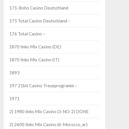
171-Boho Casino Deutschland
175 Total Casino Deutschland –
176 Total Casino –
1870 links Mix Casino (DE)
1870 links Mix Casino (IT)
1893
197 21bit Casino Treueprogramm –
1971
2) 1980 links Mix Casino (3-NO-2) DONE
2) 2600 links Mix Casino (6-Morocco_ar)