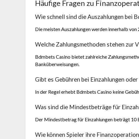
Häufige Fragen zu Finanzopera
Wie schnell sind die Auszahlungen bei 
Die meisten Auszahlungen werden innerhalb von 24
Welche Zahlungsmethoden stehen zur V
Bdmbets Casino bietet zahlreiche Zahlungsmetho
Banküberweisungen.
Gibt es Gebühren bei Einzahlungen ode
In der Regel erhebt Bdmbets Casino keine Gebüh
Was sind die Mindestbeträge für Einza
Der Mindestbetrag für Einzahlungen beträgt 10 E
Wie können Spieler ihre Finanzoperatio