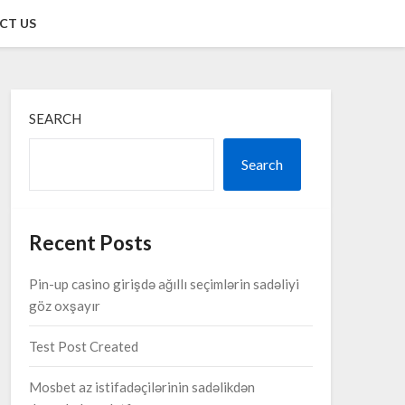
CT US
SEARCH
Search
Recent Posts
Pin-up casino girişdə ağıllı seçimlərin sadəliyi
göz oxşayır
Test Post Created
Mosbet az istifadəçilərinin sadəlikdən