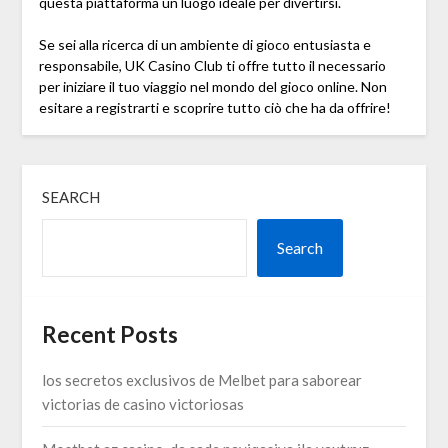
questa piattaforma un luogo ideale per divertirsi.
Se sei alla ricerca di un ambiente di gioco entusiasta e
responsabile, UK Casino Club ti offre tutto il necessario
per iniziare il tuo viaggio nel mondo del gioco online. Non
esitare a registrarti e scoprire tutto ciò che ha da offrire!
SEARCH
Search
Recent Posts
los secretos exclusivos de Melbet para saborear
victorias de casino victoriosas