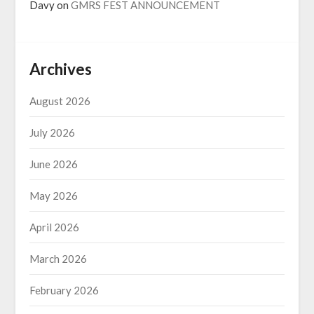
Davy
on
GMRS FEST ANNOUNCEMENT
Archives
August 2026
July 2026
June 2026
May 2026
April 2026
March 2026
February 2026