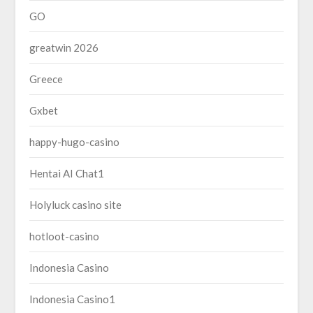
GO
greatwin 2026
Greece
Gxbet
happy-hugo-casino
Hentai AI Chat1
Holyluck casino site
hotloot-casino
Indonesia Casino
Indonesia Casino1