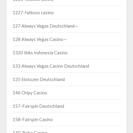
1227-fatboss casino
127 Always Vegas Deutschland—
128 Always Vegas Casino—
1320 links Indonesia Casino
133 Always Vegas Casino Deutschland
135 Slotozen Deutschland
146 Chipy Casino
157-Fairspin Deutschland
158-Fairspin Casino
170-Boho Casino