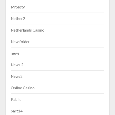
MrSloty
Nether2
Netherlands Casino
New folder
news
News 2
News2
Online Casino
Pablic
part14