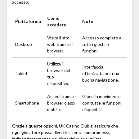
accesso:
Come
Piattaforma
Note
accedere
Visita il sito
Accesso completo a
Desktop
web tramite il
tutti i giochi e
browser.
funzioni.
Utilizza il
Interfaccia
browser del
Tablet
ottimizzata per una
tuo
buona navigazione.
dispositivo.
Accedi tramite
Gioco in movimento
Smartphone
browser o app
con tutte le funzioni
mobile.
disponibili.
Grazie a queste opzioni, UK Casino Club si assicura che
ogni giocatore possa divertirsi senza compromessi,
indipendentemente dal dispositivo che utilizza.