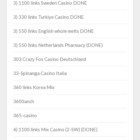
3) 1100 links Sweden Casino DONE
3) 330 links Turkiye Casino DONE
3) 550 links English whole melts DONE
3) 550 links Netherlands Pharmacy (DONE)
303 Crazy Fox Casino Deutschland
33-Spinanga Casino Italia
360 links Korea Mix
3600anch
365-casino
4) 1100 links Mix Casino (2-SW) (DONE)