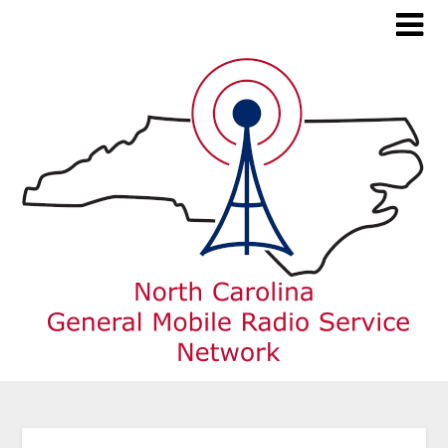
Skip
to
content