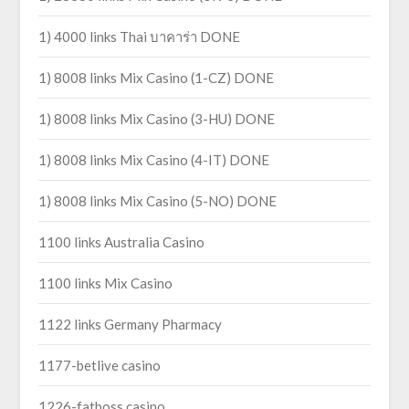
1) 4000 links Thai บาคาร่า DONE
1) 8008 links Mix Casino (1-CZ) DONE
1) 8008 links Mix Casino (3-HU) DONE
1) 8008 links Mix Casino (4-IT) DONE
1) 8008 links Mix Casino (5-NO) DONE
1100 links Australia Casino
1100 links Mix Casino
1122 links Germany Pharmacy
1177-betlive casino
1226-fatboss casino