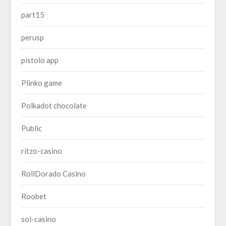
part15
perusp
pistolo app
Plinko game
Polkadot chocolate
Public
ritzo-casino
RollDorado Casino
Roobet
sol-casino