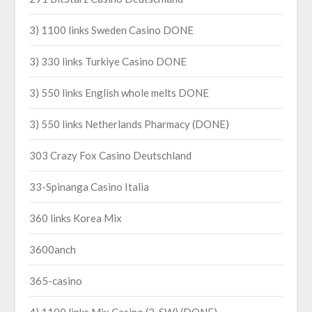
3) 1100 links Sweden Casino DONE
3) 330 links Turkiye Casino DONE
3) 550 links English whole melts DONE
3) 550 links Netherlands Pharmacy (DONE)
303 Crazy Fox Casino Deutschland
33-Spinanga Casino Italia
360 links Korea Mix
3600anch
365-casino