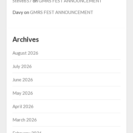
Steve657
on
GMRS FEST ANNOUNCEMENT
Davy
on
GMRS FEST ANNOUNCEMENT
Archives
August 2026
July 2026
June 2026
May 2026
April 2026
March 2026