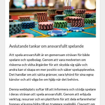
Avslutande tankar om ansvarsfullt spelande
Att spela ansvarsfullt är en gemensam strävan för både
spelare och spelbolag. Genom att vara medveten om
riskerna och vidta åtgärder för att skydda sig själv och
andra kan vi skapa en mer positiv och säker spelupplevelse.
Det handlar om att sätta gränser, vara lyhörd för sina egna
känslor och att våga be om hjälp när det behövs.
Denna webbplats syftar till att informera och stödja spelare
i deras strävan att spela ansvarsfullt. Genom att erbjuda
verktyg, resurser och en plattform för att dela erfarenheter
hoppas vi kunna bidra till en tryggare spelmiljö. Oavsett om