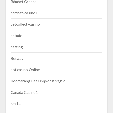
Bdmbet Greece
bdmbet-casino1
betcollect-casino
betmix
betting
Betway
bof casino Online
Boomerang Bet Οδηγός Καζίνο
Canada Casino1
cas14