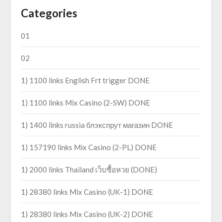
Categories
01
02
1) 1100 links English Frt trigger DONE
1) 1100 links Mix Casino (2-SW) DONE
1) 1400 links russia блэкспрут магазин DONE
1) 157190 links Mix Casino (2-PL) DONE
1) 2000 links Thailand เว็บซื้อหวย (DONE)
1) 28380 links Mix Casino (UK-1) DONE
1) 28380 links Mix Casino (UK-2) DONE