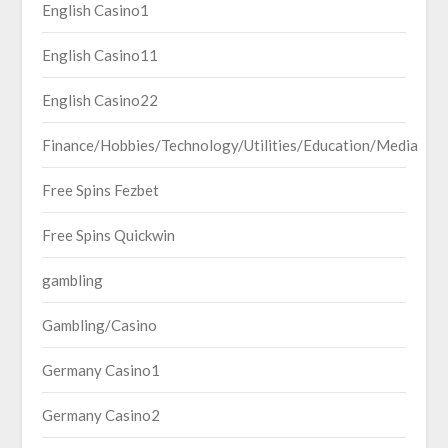
English Casino1
English Casino11
English Casino22
Finance/Hobbies/Technology/Utilities/Education/Media
Free Spins Fezbet
Free Spins Quickwin
gambling
Gambling/Casino
Germany Casino1
Germany Casino2