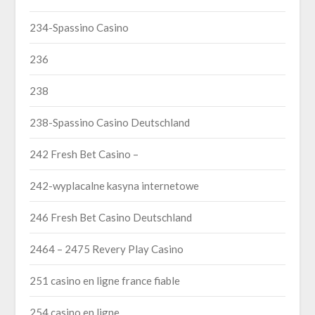
234-Spassino Casino
236
238
238-Spassino Casino Deutschland
242 Fresh Bet Casino –
242-wyplacalne kasyna internetowe
246 Fresh Bet Casino Deutschland
2464 – 2475 Revery Play Casino
251 casino en ligne france fiable
254 casino en ligne