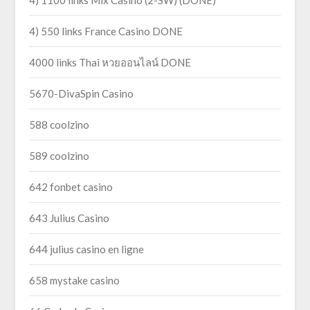
4) 1100 links Mix Casino (2-SW) (DONE)
4) 550 links France Casino DONE
4000 links Thai หวยออนไลน์ DONE
5670-DivaSpin Casino
588 coolzino
589 coolzino
642 fonbet casino
643 Julius Casino
644 julius casino en ligne
658 mystake casino