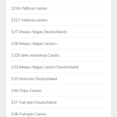
1226-fatboss casino
1227-fatboss casino
127 Always Vegas Deutschland—
128 Always Vegas Casino—
1320 links Indonesia Casino
133 Always Vegas Casino Deutschland
135 Slotozen Deutschland
146 Chipy Casino
157-Fairspin Deutschland
158-Fairspin Casino