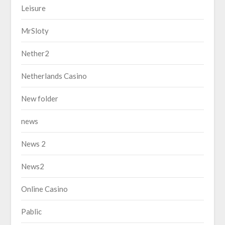
Leisure
MrSloty
Nether2
Netherlands Casino
New folder
news
News 2
News2
Online Casino
Pablic