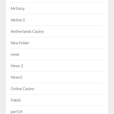
MrSloty
Nether2
Netherlands Casino
New folder
news
News 2
News2
Online Casino
Pablic
part14