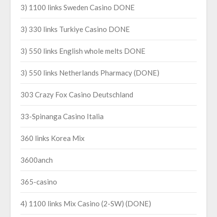
3) 1100 links Sweden Casino DONE
3) 330 links Turkiye Casino DONE
3) 550 links English whole melts DONE
3) 550 links Netherlands Pharmacy (DONE)
303 Crazy Fox Casino Deutschland
33-Spinanga Casino Italia
360 links Korea Mix
3600anch
365-casino
4) 1100 links Mix Casino (2-SW) (DONE)