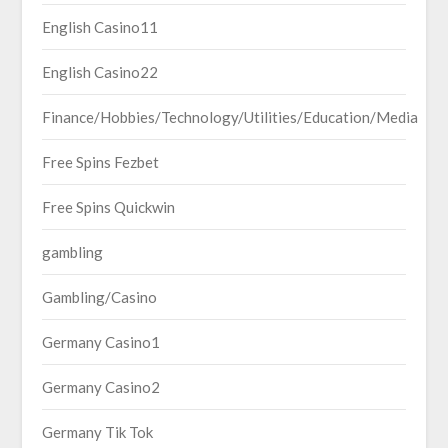
English Casino11
English Casino22
Finance/Hobbies/Technology/Utilities/Education/Media
Free Spins Fezbet
Free Spins Quickwin
gambling
Gambling/Casino
Germany Casino1
Germany Casino2
Germany Tik Tok