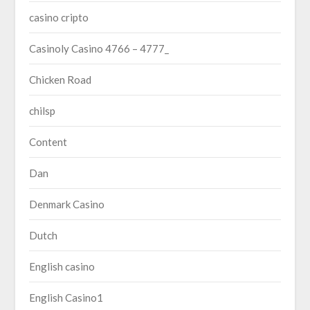
casino cripto
Casinoly Casino 4766 – 4777_
Chicken Road
chilsp
Content
Dan
Denmark Casino
Dutch
English casino
English Casino1