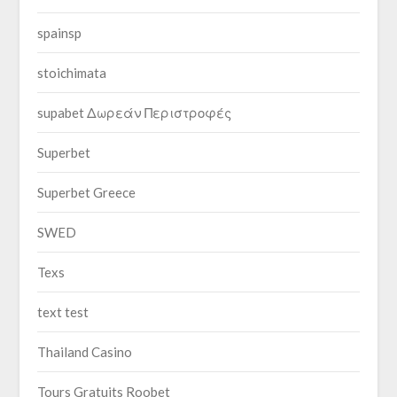
spainsp
stoichimata
supabet Δωρεάν Περιστροφές
Superbet
Superbet Greece
SWED
Texs
text test
Thailand Casino
Tours Gratuits Roobet