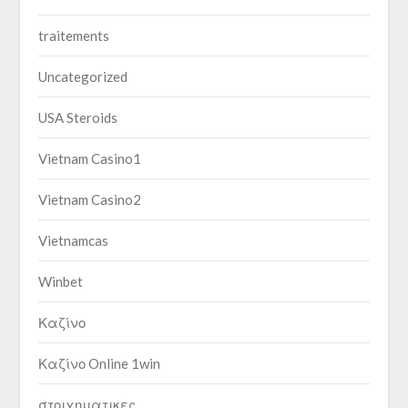
traitements
Uncategorized
USA Steroids
Vietnam Casino1
Vietnam Casino2
Vietnamcas
Winbet
Καζίνο
Καζίνο Online 1win
στοιχηματικες