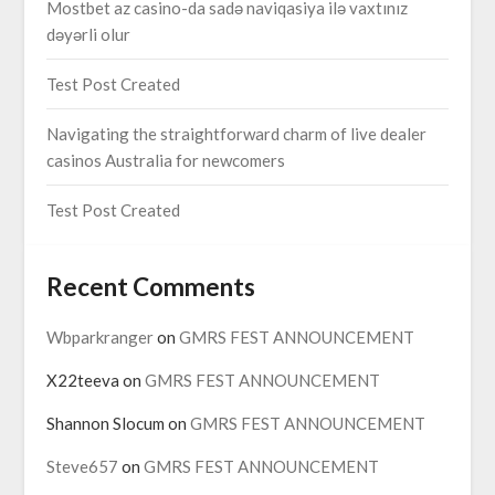
Mostbet az casino-da sadə naviqasiya ilə vaxtınız
dəyərli olur
Test Post Created
Navigating the straightforward charm of live dealer
casinos Australia for newcomers
Test Post Created
Recent Comments
Wbparkranger
on
GMRS FEST ANNOUNCEMENT
X22teeva
on
GMRS FEST ANNOUNCEMENT
Shannon Slocum
on
GMRS FEST ANNOUNCEMENT
Steve657
on
GMRS FEST ANNOUNCEMENT