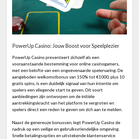
PowerUp Casino: Jouw Boost voor Speelplezier
PowerUp Casino presenteert zichzelf als een
vooraanstaande bestemming voor online casinogamers,
met een belofte van een ongeëvenaarde spelervaring. De
aangeboden welkomstbonus van 150% tot €1000, plus 10
gratis spins, is een duidelijk signaal van hun intentie om
spelers een vliegende start te geven. Dit soort
aanbiedingen zijn ontworpen om de initiële
aantrekkingskracht van het platform te vergroten en
spelers direct een reden te geven om zich aan te melden.
Naast de genereuze bonussen, legt PowerUp Casino de
nadruk op een veilige en gebruiksvriendelijke omgeving.
Snelle betalingsopties en uitstekende klantenservice