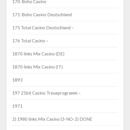
170-Boho Casino
171-Boho Casino Deutschland
175 Total Casino Deutschland –
176 Total Casino –
1870 links Mix Casino (DE)
1870 links Mix Casino (IT)
1893
197 21bit Casino Treueprogramm –
1971
2) 1980 links Mix Casino (3-NO-2) DONE