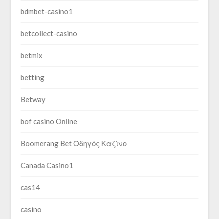
bdmbet-casino1
betcollect-casino
betmix
betting
Betway
bof casino Online
Boomerang Bet Οδηγός Καζίνο
Canada Casino1
cas14
casino