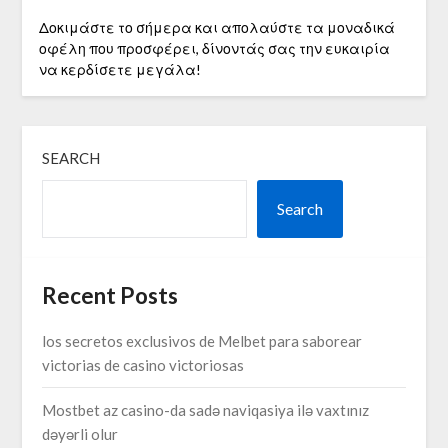
Δοκιμάστε το σήμερα και απολαύστε τα μοναδικά
οφέλη που προσφέρει, δίνοντάς σας την ευκαιρία
να κερδίσετε μεγάλα!
SEARCH
Search
Recent Posts
los secretos exclusivos de Melbet para saborear
victorias de casino victoriosas
Mostbet az casino-da sadə naviqasiya ilə vaxtınız
dəyərli olur