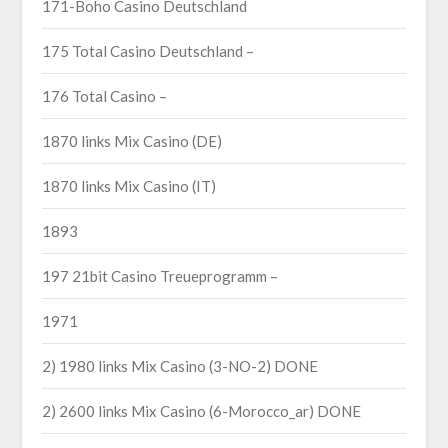
171-Boho Casino Deutschland
175 Total Casino Deutschland –
176 Total Casino –
1870 links Mix Casino (DE)
1870 links Mix Casino (IT)
1893
197 21bit Casino Treueprogramm –
1971
2) 1980 links Mix Casino (3-NO-2) DONE
2) 2600 links Mix Casino (6-Morocco_ar) DONE