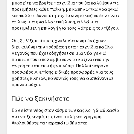
μπορείτε να βρείτε παιχνίδια που θα καλύψουν τις
προτιμήσεις κάθε παίκτη, με καθηλωτικά γραφικά
και πολλές δυνατότητες. Το κινητό καζίνο δεν είναι
απλώς μια εναλλακτική λύση, αλλά μια
προτιμώμενη επιλογή για τους λάτρεις του τζόγου.
Οι εξελίξεις στην τεχνολογία κινητών έχουν
διευκολύνει την πρόσβαση στα παιχνίδια καζίνο,
γεγονός που έχει οδηγήσει σε μια νέα γενιά
παίκτών που απολαμβάνουν τα καζίνο από την
άνεση του σπιτιού ή εν κινήσει. Πολλοί πάροχοι
προσφέρουν επίσης ειδικές προσφορές για τους
χρήστες κινητών, κάνοντάς τους να αισθάνονται
προνομιούχοι.
Πώς να ξεκινήσετε
Εάν είστε νέος στον κόσμο των καζίνο, η διαδικασία
για να ξεκινήσετε είναι απλή και γρήγορη.
Ακολουθήστε τα παρακάτω βήματα: