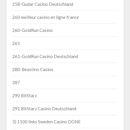
258-Gudar Casino Deutschland
260 meilleur casino en ligne france
260-GoldRun Casino
261
261-GoldRun Casino Deutschland
280-Beastino Casino
287
290 BitStarz
291 BitStarz Casino Deutschland
3) 1100 links Sweden Casino DONE