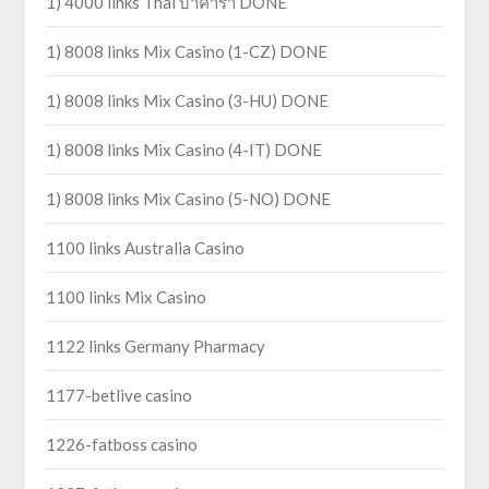
1) 4000 links Thai บาคาร่า DONE
1) 8008 links Mix Casino (1-CZ) DONE
1) 8008 links Mix Casino (3-HU) DONE
1) 8008 links Mix Casino (4-IT) DONE
1) 8008 links Mix Casino (5-NO) DONE
1100 links Australia Casino
1100 links Mix Casino
1122 links Germany Pharmacy
1177-betlive casino
1226-fatboss casino