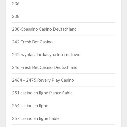
236
238
238-Spassino Casino Deutschland
242 Fresh Bet Casino –
242-wyplacalne kasyna internetowe
246 Fresh Bet Casino Deutschland
2464 – 2475 Revery Play Casino
251 casino en ligne france fiable
254 casino en ligne
257 casino en ligne fiable