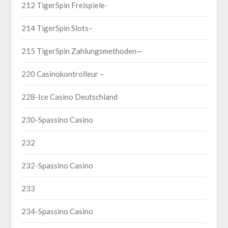
212 TigerSpin Freispiele-
214 TigerSpin Slots–
215 TigerSpin Zahlungsmethoden—
220 Casinokontrolleur –
228-Ice Casino Deutschland
230-Spassino Casino
232
232-Spassino Casino
233
234-Spassino Casino