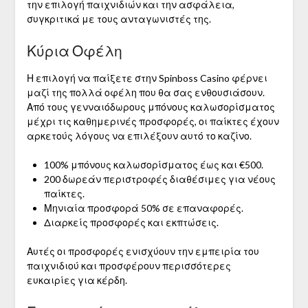
την επιλογή παιχνιδιών και την ασφάλεια,
συγκριτικά με τους ανταγωνιστές της.
Κύρια Οφέλη
Η επιλογή να παίξετε στην Spinboss Casino φέρνει
μαζί της πολλά οφέλη που θα σας ενθουσιάσουν.
Από τους γενναιόδωρους μπόνους καλωσορίσματος
μέχρι τις καθημερινές προσφορές, οι παίκτες έχουν
αρκετούς λόγους να επιλέξουν αυτό το καζίνο.
100% μπόνους καλωσορίσματος έως και €500.
200 δωρεάν περιστροφές διαθέσιμες για νέους
παίκτες.
Μηνιαία προσφορά 50% σε επαναφορές.
Διαρκείς προσφορές και εκπτώσεις.
Αυτές οι προσφορές ενισχύουν την εμπειρία του
παιχνιδιού και προσφέρουν περισσότερες
ευκαιρίες για κέρδη.