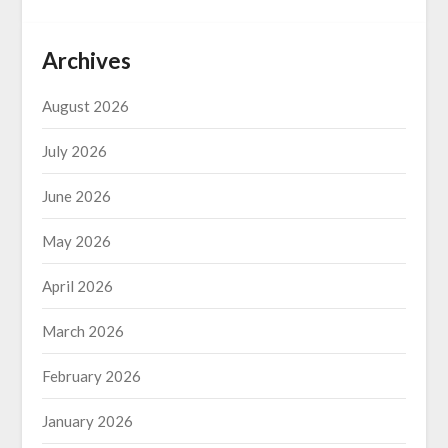
Archives
August 2026
July 2026
June 2026
May 2026
April 2026
March 2026
February 2026
January 2026