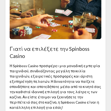
Γιατί να επιλέξετε την Spinboss
Casino
Η Spinboss Casino προσφέρει μια μοναδική εμπειρία
παιχνιδιού, συνδυάζοντας μεγάλη ποικιλία
παιχνιδιών, εξαιρετικές προσφορές και άριστη
εξυπηρέτηση πελατών. Η δυνατότητα να παίζετε
οπουδήποτε και οποτεδήποτε μέσα από το κινητό σας
την καθιστά ιδανική επιλογή για τους λάτρεις των
καζίνο. Αν είστε έτοιμοι να ξεκινήσετε την
περιπέτειά σας στο καζίνο, η Spinboss Casino είναι η
κατάλληλη επιλογή για εσάς!