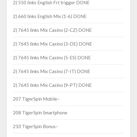
2) 550 links English Frt trigger DONE
2) 660 links English Mix (1-6) DONE
2) 7645 links Mix Casino (2-CZ) DONE
2) 7645 links Mix Casino (3-DE) DONE
2) 7645 links Mix Casino (5-ES) DONE
2) 7645 links Mix Casino (7-IT) DONE
2) 7645 links Mix Casino (9-PT) DONE
207 TigerSpin Mobile–
208 TigerSpin Smartphone
210 TigerSpin Bonus–