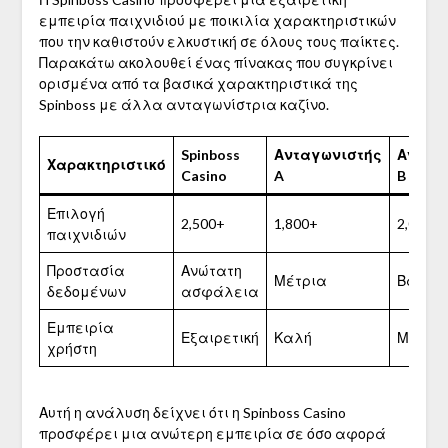
εμπειρία παιχνιδιού με ποικιλία χαρακτηριστικών
που την καθιστούν ελκυστική σε όλους τους παίκτες.
Παρακάτω ακολουθεί ένας πίνακας που συγκρίνει
ορισμένα από τα βασικά χαρακτηριστικά της
Spinboss με άλλα ανταγωνίστρια καζίνο.
Spinboss
Ανταγωνιστής
Ανταγ
Χαρακτηριστικό
Casino
A
B
Επιλογή
2,500+
1,800+
2,000+
παιχνιδιών
Προστασία
Ανώτατη
Μέτρια
Βασική
δεδομένων
ασφάλεια
Εμπειρία
Εξαιρετική
Καλή
Μέτρι
χρήστη
Αυτή η ανάλυση δείχνει ότι η Spinboss Casino
προσφέρει μια ανώτερη εμπειρία σε όσο αφορά