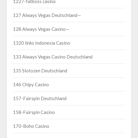
1227-fatboss casino
127 Always Vegas Deutschland—
128 Always Vegas Casino—
1320 links Indonesia Casino
133 Always Vegas Casino Deutschland
135 Slotozen Deutschland
146 Chipy Casino
157-Fairspin Deutschland
158-Fairspin Casino
170-Boho Casino