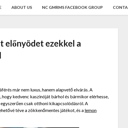
E
ABOUT US
NC GMRMS FACEBOOK GROUP
CONTA
t előnyödet ezekkel a
l
férés már nem luxus, hanem alapvető elvárás. A
, hogy kedvenc kaszinóját bárhol és bármikor elérhesse,
y egyszerűen csak otthoni kikapcsolódásról. A
ehetővé téve a zökkenőmentes játékot, és a
lemon