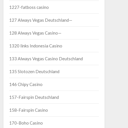
1227-fatboss casino
127 Always Vegas Deutschland—
128 Always Vegas Casino—
1320 links Indonesia Casino
133 Always Vegas Casino Deutschland
135 Slotozen Deutschland
146 Chipy Casino
157-Fairspin Deutschland
158-Fairspin Casino
170-Boho Casino