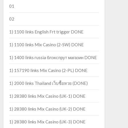
01
02
1) 1100 links English Frt trigger DONE
1) 1100 links Mix Casino (2-SW) DONE
1) 1400 links russia блэкспрут магазин DONE
1) 157190 links Mix Casino (2-PL) DONE
1) 2000 links Thailand เว็บซื้อหวย (DONE)
1) 28380 links Mix Casino (UK-1) DONE
1) 28380 links Mix Casino (UK-2) DONE
1) 28380 links Mix Casino (UK-3) DONE