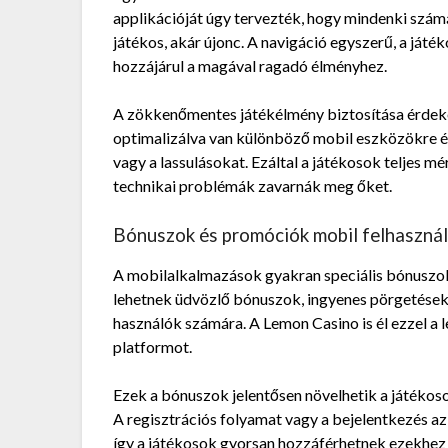
applikációját úgy tervezték, hogy mindenki szám
játékos, akár újonc. A navigáció egyszerű, a játé
hozzájárul a magával ragadó élményhez.
A zökkenőmentes játékélmény biztosítása érdekéb
optimalizálva van különböző mobil eszközökre és
vagy a lassulásokat. Ezáltal a játékosok teljes m
technikai problémák zavarnák meg őket.
Bónuszok és promóciók mobil felhaszná
A mobilalkalmazások gyakran speciális bónuszok
lehetnek üdvözlő bónuszok, ingyenes pörgetések,
használók számára. A Lemon Casino is él ezzel a
platformot.
Ezek a bónuszok jelentősen növelhetik a játékoso
A regisztrációs folyamat vagy a bejelentkezés az
így a játékosok gyorsan hozzáférhetnek ezekhez 