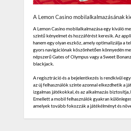
A Lemon Casino mobilalkalmazásának ki
A Lemon Casino mobilalkalmazása egy kiváló me
szintű kényelmet és hozzáférést keresik. Az appl
hanem egy olyan eszköz, amely optimalizálja a tel
gyors navigációnak köszönhetően könnyedén meg
népszerű Gates of Olympus vagy a Sweet Bonanza, 
blackjack.
A regisztráció és a bejelentkezés is rendkívül e
az új felhasználók szinte azonnal elkezdhetik a já
izgalmas játékokkal, és az alkalmazás biztosítja
Emellett a mobil felhasználók gyakran különleg
amelyek tovább fokozzák a játékélményt és növel