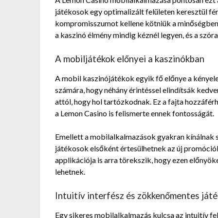
játékosok egy optimalizált felületen keresztül fér
kompromisszumot kellene kötniük a minőségben v
a kaszinó élmény mindig kéznél legyen, és a szó
A mobiljátékok előnyei a kaszinókban
A mobil kaszinójátékok egyik fő előnye a kényel
számára, hogy néhány érintéssel elindítsák kedve
attól, hogy hol tartózkodnak. Ez a fajta hozzáfér
a Lemon Casino is felismerte ennek fontosságát.
Emellett a mobilalkalmazások gyakran kínálnak s
játékosok elsőként értesülhetnek az új promóció
applikációja is arra törekszik, hogy ezen előnyö
lehetnek.
Intuitív interfész és zökkenőmentes ját
Egy sikeres mobilalkalmazás kulcsa az intuitív fe