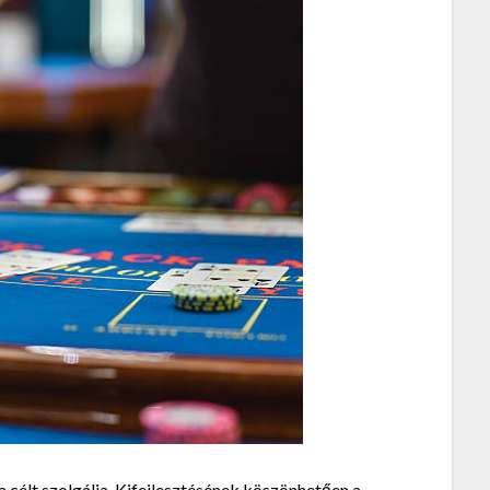
célt szolgálja. Kifejlesztésének köszönhetően a