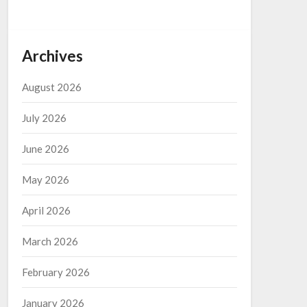
Archives
August 2026
July 2026
June 2026
May 2026
April 2026
March 2026
February 2026
January 2026