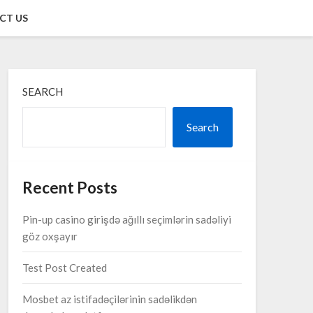
CT US
SEARCH
Search
Recent Posts
Pin-up casino girişdə ağıllı seçimlərin sadəliyi
göz oxşayır
Test Post Created
Mosbet az istifadəçilərinin sadəlikdən