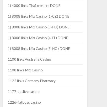
1) 4000 links Thai บาคาร่า DONE
1) 8008 links Mix Casino (1-CZ) DONE
1) 8008 links Mix Casino (3-HU) DONE
1) 8008 links Mix Casino (4-IT) DONE
1) 8008 links Mix Casino (5-NO) DONE
1100 links Australia Casino
1100 links Mix Casino
1122 links Germany Pharmacy
1177-betlive casino
1226-fatboss casino