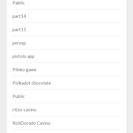
Pablic
part14
part15
perusp
pistolo app
Plinko game
Polkadot chocolate
Public
ritzo-casino
RollDorado Casino