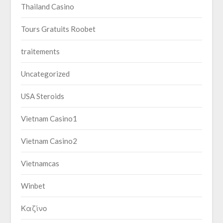
Thailand Casino
Tours Gratuits Roobet
traitements
Uncategorized
USA Steroids
Vietnam Casino1
Vietnam Casino2
Vietnamcas
Winbet
Καζίνο