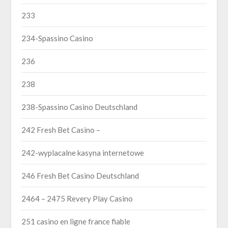
233
234-Spassino Casino
236
238
238-Spassino Casino Deutschland
242 Fresh Bet Casino –
242-wyplacalne kasyna internetowe
246 Fresh Bet Casino Deutschland
2464 – 2475 Revery Play Casino
251 casino en ligne france fiable