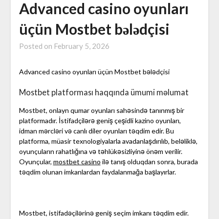
Advanced casino oyunları
üçün Mostbet bələdçisi
Posted on
February 5, 2026
Advanced casino oyunları üçün Mostbet bələdçisi
Mostbet platforması haqqında ümumi məlumat
Mostbet, onlayn qumar oyunları sahəsində tanınmış bir
platformadır. İstifadçilərə geniş çeşidli kazino oyunları,
idman mərcləri və canlı diler oyunları təqdim edir. Bu
platforma, müasir texnologiyalarla avadanlaşdırılıb, beləliklə,
oyunçuların rahatlığına və təhlükəsizliyinə önəm verilir.
Oyunçular,
mostbet casino
ilə tanış olduqdan sonra, burada
təqdim olunan imkanlardan faydalanmağa başlayırlar.
Mostbet, istifadəçilərinə geniş seçim imkanı təqdim edir.