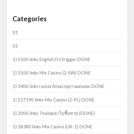
Categories
01
02
1) 1100 links English Frt trigger DONE
1) 1100 links Mix Casino (2-SW) DONE
1) 1400 links russia блэкспрут магазин DONE
1) 157190 links Mix Casino (2-PL) DONE
1) 2000 links Thailand เว็บซื้อหวย (DONE)
1) 28380 links Mix Casino (UK-1) DONE