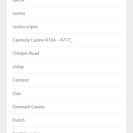
casino
casino cripto
Casinoly Casino 4766 – 4777_
Chicken Road
chilsp
Content
Dan
Denmark Casino
Dutch