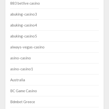
883 betlive casino
abuking-casino3
abuking-casino4
abuking-casino5
always-vegas-casino
asino-casino
asino-casino1
Australia
BC Game Casino
Bdmbet Greece