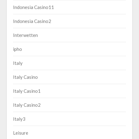
Indonesia Casino11
Indonesia Casino2
Interwetten
ipho
Italy
Italy Casino
Italy Casino1
Italy Casino2
Italy3
Leisure