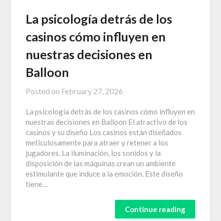
La psicología detrás de los
casinos cómo influyen en
nuestras decisiones en
Balloon
Posted on
February 27, 2026
La psicología detrás de los casinos cómo influyen en
nuestras decisiones en Balloon El atractivo de los
casinos y su diseño Los casinos están diseñados
meticulosamente para atraer y retener a los
jugadores. La iluminación, los sonidos y la
disposición de las máquinas crean un ambiente
estimulante que induce a la emoción. Este diseño
tiene…
Continue reading