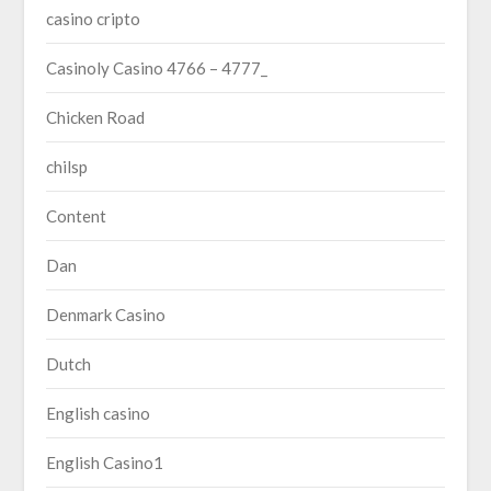
casino cripto
Casinoly Casino 4766 – 4777_
Chicken Road
chilsp
Content
Dan
Denmark Casino
Dutch
English casino
English Casino1