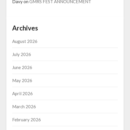
Davy
on
GMRS FEST ANNOUNCEMENT
Archives
August 2026
July 2026
June 2026
May 2026
April 2026
March 2026
February 2026