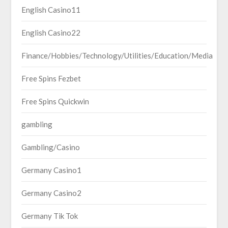
English Casino11
English Casino22
Finance/Hobbies/Technology/Utilities/Education/Media
Free Spins Fezbet
Free Spins Quickwin
gambling
Gambling/Casino
Germany Casino1
Germany Casino2
Germany Tik Tok