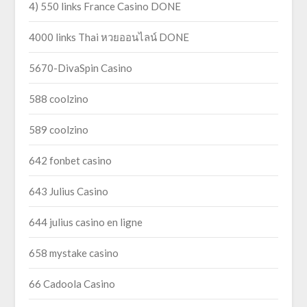
4) 550 links France Casino DONE
4000 links Thai หวยออนไลน์ DONE
5670-DivaSpin Casino
588 coolzino
589 coolzino
642 fonbet casino
643 Julius Casino
644 julius casino en ligne
658 mystake casino
66 Cadoola Casino