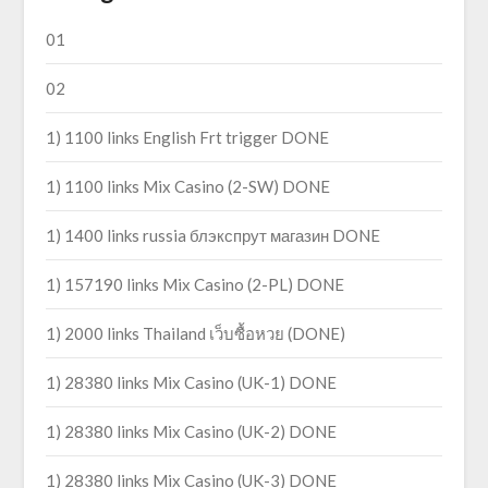
01
02
1) 1100 links English Frt trigger DONE
1) 1100 links Mix Casino (2-SW) DONE
1) 1400 links russia блэкспрут магазин DONE
1) 157190 links Mix Casino (2-PL) DONE
1) 2000 links Thailand เว็บซื้อหวย (DONE)
1) 28380 links Mix Casino (UK-1) DONE
1) 28380 links Mix Casino (UK-2) DONE
1) 28380 links Mix Casino (UK-3) DONE