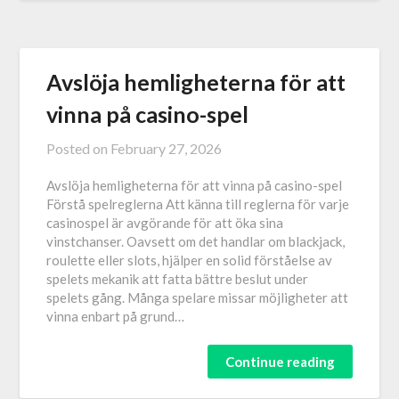
Avslöja hemligheterna för att
vinna på casino-spel
Posted on
February 27, 2026
Avslöja hemligheterna för att vinna på casino-spel
Förstå spelreglerna Att känna till reglerna för varje
casinospel är avgörande för att öka sina
vinstchanser. Oavsett om det handlar om blackjack,
roulette eller slots, hjälper en solid förståelse av
spelets mekanik att fatta bättre beslut under
spelets gång. Många spelare missar möjligheter att
vinna enbart på grund…
Continue reading