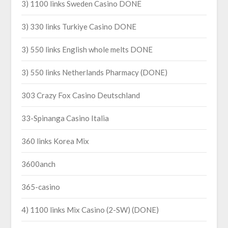
3) 1100 links Sweden Casino DONE
3) 330 links Turkiye Casino DONE
3) 550 links English whole melts DONE
3) 550 links Netherlands Pharmacy (DONE)
303 Crazy Fox Casino Deutschland
33-Spinanga Casino Italia
360 links Korea Mix
3600anch
365-casino
4) 1100 links Mix Casino (2-SW) (DONE)