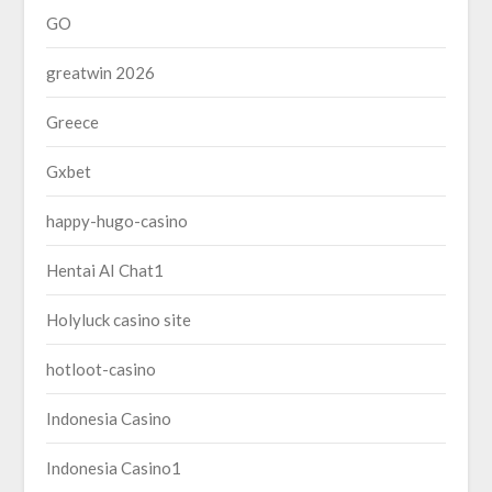
GO
greatwin 2026
Greece
Gxbet
happy-hugo-casino
Hentai AI Chat1
Holyluck casino site
hotloot-casino
Indonesia Casino
Indonesia Casino1