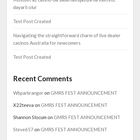
dəyərli olur
Test Post Created
Navigating the straightforward charm of live dealer
casinos Australia for newcomers
Test Post Created
Recent Comments
Wbparkranger
on
GMRS FEST ANNOUNCEMENT
X22teeva
on
GMRS FEST ANNOUNCEMENT
Shannon Slocum
on
GMRS FEST ANNOUNCEMENT
Steve657
on
GMRS FEST ANNOUNCEMENT