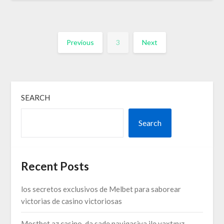
Previous
3
Next
SEARCH
Search
Recent Posts
los secretos exclusivos de Melbet para saborear
victorias de casino victoriosas
Mostbet az casino-da sadə naviqasiya ilə vaxtınız