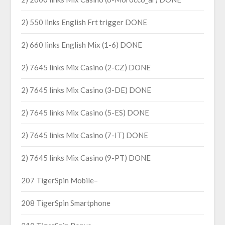
2) 550 links English Frt trigger DONE
2) 660 links English Mix (1-6) DONE
2) 7645 links Mix Casino (2-CZ) DONE
2) 7645 links Mix Casino (3-DE) DONE
2) 7645 links Mix Casino (5-ES) DONE
2) 7645 links Mix Casino (7-IT) DONE
2) 7645 links Mix Casino (9-PT) DONE
207 TigerSpin Mobile–
208 TigerSpin Smartphone