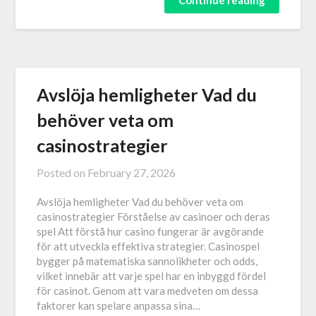
Avslöja hemligheter Vad du
behöver veta om
casinostrategier
Posted on
February 27, 2026
Avslöja hemligheter Vad du behöver veta om
casinostrategier Förståelse av casinoer och deras
spel Att förstå hur casino fungerar är avgörande
för att utveckla effektiva strategier. Casinospel
bygger på matematiska sannolikheter och odds,
vilket innebär att varje spel har en inbyggd fördel
för casinot. Genom att vara medveten om dessa
faktorer kan spelare anpassa sina…