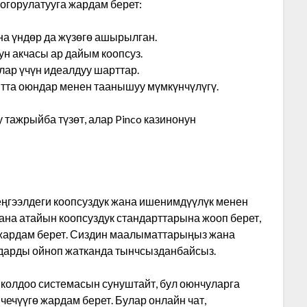
горулатууга жардам берет:
на үндөр да жүзөгө ашырылган.
н акчасы ар дайым коопсуз.
ар үчүн идеалдуу шарттар.
тта оюндар менен таанышуу мүмкүнчүлүгү.
тажрыйба түзөт, алар Pinco казинонун
деңгээлдеги коопсуздук жана ишенимдүүлүк менен
на атайын коопсуздук стандарттарына жооп берет,
жардам берет. Сиздин маалыматтарыңыз жана
ндарды ойноп жатканда тынчсызданбайсыз.
колдоо системасын сунуштайт, бул оюнчуларга
чечүүгө жардам берет. Булар онлайн чат,