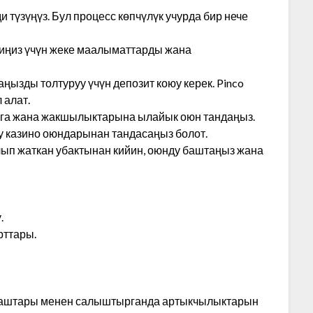
 түзүңүз. Бул процесс көпчүлүк учурда бир нече
биңиз үчүн жеке маалыматтарды жана
ңызды толтуруу үчүн депозит коюу керек. Pinco
 алат.
га жана жакшылыктарына ылайык оюн тандаңыз.
у казино оюндарынан тандасаңыз болот.
ып жаткан убактынан кийин, оюнду баштаңыз жана
.
рттары.
андаштары менен салыштырганда артыкчылыктарын