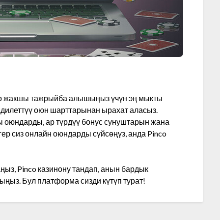
ндө жакшы тажрыйба алышыңыз үчүн эң мыкты
 адилеттүү оюн шарттарынан ырахат аласыз.
ы оюндарды, ар түрдүү бонус сунуштарын жана
ер сиз онлайн оюндарды сүйсөңүз, анда Pinco
з, Pinco казинону тандап, анын бардык
ңыз. Бул платформа сизди күтүп турат!