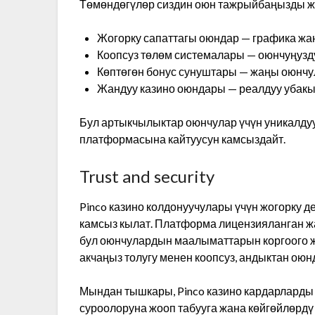
Төмөндөгүлөр сиздин оюн тажрыйбаңызды жо
Жогорку сапаттагы оюндар — графика жа
Коопсуз төлөм системалары — оюнчуңузду
Көптөгөн бонус сунуштары — жаңы оюнчул
Жандуу казино оюндары — реалдуу убакы
Бул артыкчылыктар оюнчулар үчүн уникалдуу 
платформасына кайтуусун камсыздайт.
Trust and security
Pinco казино колдонуучулары үчүн жогорку 
камсыз кылат. Платформа лицензияланган жа
бул оюнчулардын маалыматтарын коргоого 
акчаңыз толугу менен коопсуз, андыктан ою
Мындан тышкары, Pinco казино кардарларды 
суроолоруна жооп табууга жана көйгөйлөрдү 