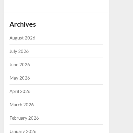
Archives
August 2026
July 2026
June 2026
May 2026
April 2026
March 2026
February 2026
January 2026