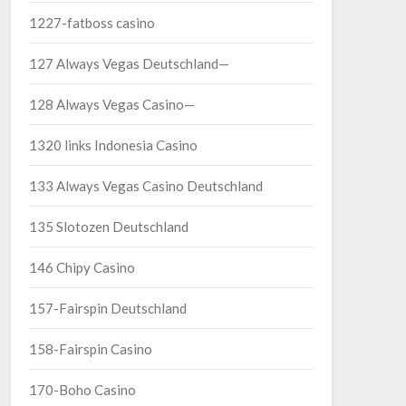
1227-fatboss casino
127 Always Vegas Deutschland—
128 Always Vegas Casino—
1320 links Indonesia Casino
133 Always Vegas Casino Deutschland
135 Slotozen Deutschland
146 Chipy Casino
157-Fairspin Deutschland
158-Fairspin Casino
170-Boho Casino