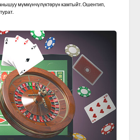
ланышуу мүмкүнчүлүктөрүн камтыйт. Ошентип,
турат.