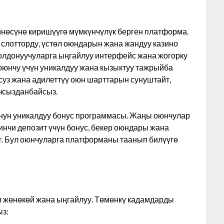
үйнөсүнө киришүүгө мүмкүнчүлүк берген платформа.
слотторду, үстөл оюндарын жана жандуу казино
олдонуучуларга ыңгайлуу интерфейс жана жогорку
 оюнчу үчүн уникалдуу жана кызыктуу тажрыйба
уз жана адилеттүү оюн шарттарын сунуштайт,
чсызданбайсыз.
нонун уникалдуу бонус программасы. Жаңы оюнчулар
инчи депозит үчүн бонус, бекер оюндары жана
т. Бул оюнчуларга платформаны таанып билүүгө
и жөнөкөй жана ыңгайлуу. Төмөнкү кадамдарды
ыз: