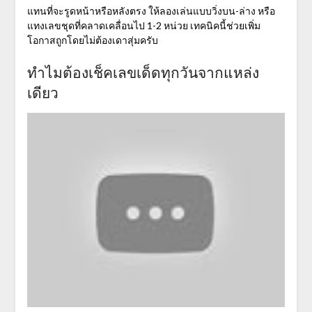
แทนที่จะรูดหน้าหรือหลังตรง ให้ลองเล่นแบบวิ่งบน-ล่าง หรือ
แทงเลขชุดที่คลาดเคลื่อนไป 1-2 หน่วย เทคนิคนี้ช่วยเพิ่ม
โอกาสถูกโดยไม่ต้องเดาสุ่มครับ
ทำไมต้องเช็คเลขเด็ดทุกวันจากแหล่ง
เดียว