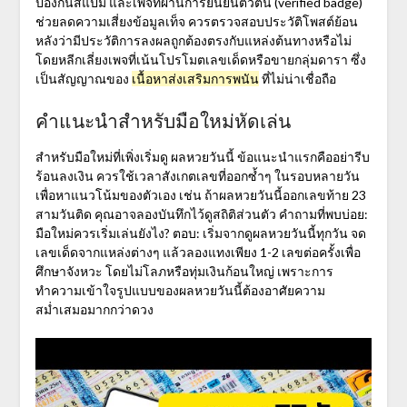
ป้องกันสแปม และเพจที่ผ่านการยืนยันตัวตน (verified badge)
ช่วยลดความเสี่ยงข้อมูลเท็จ ควรตรวจสอบประวัติโพสต์ย้อน
หลังว่ามีประวัติการลงผลถูกต้องตรงกับแหล่งต้นทางหรือไม่
โดยหลีกเลี่ยงเพจที่เน้นโปรโมตเลขเด็ดหรือขายกลุ่มดารา ซึ่ง
เป็นสัญญาณของ
เนื้อหาส่งเสริมการพนัน
ที่ไม่น่าเชื่อถือ
คำแนะนำสำหรับมือใหม่หัดเล่น
สำหรับมือใหม่ที่เพิ่งเริ่มดู
ผลหวยวันนี้
ข้อแนะนำแรกคืออย่ารีบ
ร้อนลงเงิน ควรใช้เวลาสังเกตเลขที่ออกซ้ำๆ ในรอบหลายวัน
เพื่อหาแนวโน้มของตัวเอง เช่น ถ้าผลหวยวันนี้ออกเลขท้าย 23
สามวันติด คุณอาจลองบันทึกไว้ดูสถิติส่วนตัว
คำถามที่พบบ่อย:
มือใหม่ควรเริ่มเล่นยังไง?
ตอบ: เริ่มจากดูผลหวยวันนี้ทุกวัน จด
เลขเด็ดจากแหล่งต่างๆ แล้วลองแทงเพียง 1-2 เลขต่อครั้งเพื่อ
ศึกษาจังหวะ โดยไม่โลภหรือทุ่มเงินก้อนใหญ่ เพราะการ
ทำความเข้าใจรูปแบบของผลหวยวันนี้ต้องอาศัยความ
สม่ำเสมอมากกว่าดวง