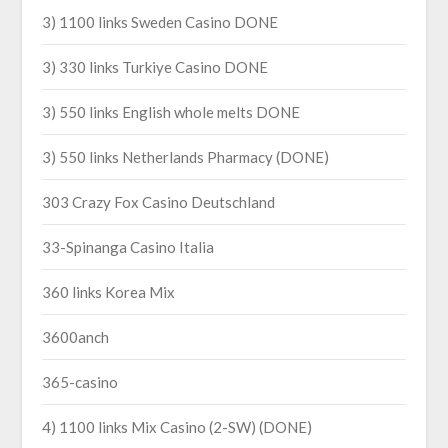
3) 1100 links Sweden Casino DONE
3) 330 links Turkiye Casino DONE
3) 550 links English whole melts DONE
3) 550 links Netherlands Pharmacy (DONE)
303 Crazy Fox Casino Deutschland
33-Spinanga Casino Italia
360 links Korea Mix
3600anch
365-casino
4) 1100 links Mix Casino (2-SW) (DONE)