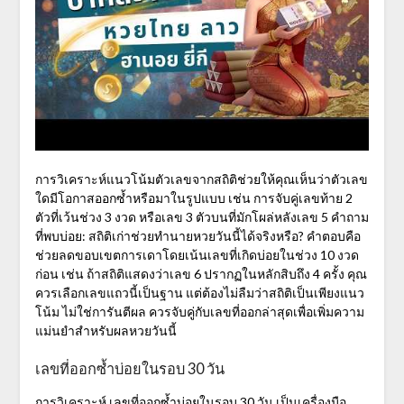
การวิเคราะห์แนวโน้มตัวเลขจากสถิติช่วยให้คุณเห็นว่าตัวเลข
ใดมีโอกาสออกซ้ำหรือมาในรูปแบบ เช่น การจับคู่เลขท้าย 2
ตัวที่เว้นช่วง 3 งวด หรือเลข 3 ตัวบนที่มักโผล่หลังเลข 5 คำถาม
ที่พบบ่อย:
สถิติเก่าช่วยทำนายหวยวันนี้ได้จริงหรือ?
คำตอบคือ
ช่วยลดขอบเขตการเดาโดยเน้นเลขที่เกิดบ่อยในช่วง 10 งวด
ก่อน เช่น ถ้าสถิติแสดงว่าเลข 6 ปรากฏในหลักสิบถึง 4 ครั้ง คุณ
ควรเลือกเลขแถวนี้เป็นฐาน แต่ต้องไม่ลืมว่าสถิติเป็นเพียงแนว
โน้ม ไม่ใช่การันตีผล ควรจับคู่กับเลขที่ออกล่าสุดเพื่อเพิ่มความ
แม่นยำสำหรับผลหวยวันนี้
เลขที่ออกซ้ำบ่อยในรอบ 30 วัน
การวิเคราะห์
เลขที่ออกซ้ำบ่อยในรอบ 30 วัน
เป็นเครื่องมือ