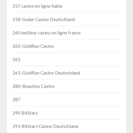
257 casino en ligne fiable
258-Gudar Casino Deutschland
260 meilleur casino en ligne france
260-GoldRun Casino
261
261-GoldRun Casino Deutschland
280-Beastino Casino
287
290 BitStarz
291 BitStarz Casino Deutschland