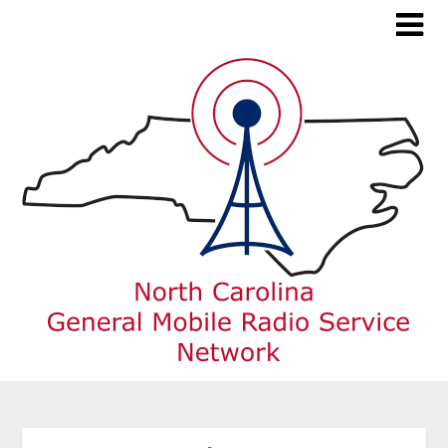
Skip
to
content