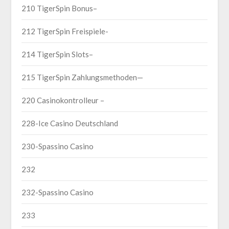
210 TigerSpin Bonus–
212 TigerSpin Freispiele-
214 TigerSpin Slots–
215 TigerSpin Zahlungsmethoden—
220 Casinokontrolleur –
228-Ice Casino Deutschland
230-Spassino Casino
232
232-Spassino Casino
233