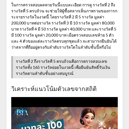
ในการตรวจสอบผลหวยวันนี้แบบละเอียด การดู
รางวัลที่ 2 ถึง
รางวัลที่ 5 ครบถ้วน
จะช่วยให้ผู้ซื้อสลากเห็นภาพรวมของการก
ระจายรางวัลในงวดนี้ โดยรางวัลที่ 2 มี 5 รางวัล มูลค่า
200,000 บาทต่อรางวัล รางวัลที่ 3 มี 10 รางวัล มูลค่า 80,000
บาท รางวัลที่ 4 มี 50 รางวัล มูลค่า 40,000 บาท และรางวัลที่ 5
มี 100 รางวัล มูลค่า 20,000 บาท เมื่อตรวจสอบเลขท้าย 5 ตัว
และ 4 ตัวของแต่ละรางวัลครบทุกชุดแล้ว จะสามารถยืนยันได้
ว่าสลากที่ถืออยู่ตรงกับลำดับรางวัลใดในลำดับชั้นนี้หรือไม่
รางวัลที่ 2 ถึงรางวัลที่ 5 ครบถ้วนคือการตรวจสอบเลข
รางวัลทั้ง 165 รางวัลย่อยในงวดนี้ เพื่อยืนยันสิทธิ์รับเงิน
รางวัลตามลำดับชั้นอย่างสมบูรณ์
วิเคราะห์แนวโน้มตัวเลขจากสถิติ