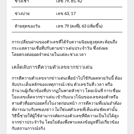
ช่วงเช้า
เลข 79, 85, 42
ช่วงบ่าย
เลข 63, 17
ท้ายสุดของวัน
เลข 79 (คงที่), 63 (เพิ่มขึ้น)
การเปลี่ยนผ่านของตัวเลขที่ได้รับความนิยมสูงสุดสะท้อนถึง
กระแสความเชื่อที่ปรับตามข่าวเด่นประจำวัน ซึ่งส่งผล
โดยตรงต่อยอดจำหน่ายในแต่ละช่วงเวลา
เคล็ดลับการตีความตัวเลขจากข่าวเด่น
การตีความตัวเลขจากข่าวเด่นเพื่อนำไปใช้กับผลหวยวันนี้ ต้อง
จับประเด็นหลักของเหตุการณ์ เช่น ตัวเลขวันที่ เวลา หรือ
จำนวนผู้เกี่ยวข้องที่ปรากฏในพาดหัวข่าว โดยเน้นที่
การเชื่อม
โยงเลขเด็ดจากข่าวเด่น
เข้ากับแนวโน้มของเลขสองตัวหรือ
สามตัวที่ออกบ่อยครั้งในงวดก่อนหน้า
การตีความที่แม่นยำต้อง
พิจารณาบริบทของข่าว ไม่ใช่แค่ตัวเลขที่เห็นเด่นชัดเท่านั้น
วิธีนี้ช่วยให้ผู้ใช้สามารถคัดกรองตัวเลขที่มีความเป็นไปได้สูง
จากข่าวประจำวัน โดยไม่ต้องพึ่งพาแหล่งข้อมูลที่ไม่เกี่ยวข้อง
กับสถานการณ์จริง