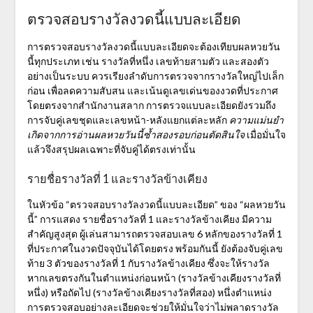
ตรวจสอบรางวัลงวดนี้แบบละเอียด
การตรวจสอบรางวัลงวดนี้แบบละเอียดจะต้องเทียบผลหวยวัน
นี้ทุกประเภท เช่น รางวัลที่หนึ่ง เลขท้ายสามตัว และสองตัว
อย่างเป็นระบบ
ควรเรียงลำดับการตรวจจากรางวัลใหญ่ไปเล็ก
ก่อน
เพื่อลดความสับสน และเน้นดูเลขเด่นของงวดที่ประกาศ
โดยตรงจากสำนักงานสลาก
การตรวจแบบละเอียดยังรวมถึง
การจับคู่เลขชุดและเลขหน้า-หลังแยกแต่ละหลัก
ความแม่นยำ
เกิดจากการอ่านผลหวยวันนี้ซ้ำสองรอบก่อนตัดสินใจ
เมื่อมั่นใจ
แล้วจึงสรุปผลเฉพาะที่จับคู่ได้ตรงเท่านั้น
รายชื่อรางวัลที่ 1 และรางวัลข้างเคียง
ในหัวข้อ “ตรวจสอบรางวัลงวดนี้แบบละเอียด” ของ “ผลหวยวัน
นี้” การแสดง
รายชื่อรางวัลที่ 1 และรางวัลข้างเคียง
มีความ
สำคัญสูงสุด ผู้เล่นสามารถตรวจสอบเลข 6 หลักของรางวัลที่ 1
ที่ประกาศในงวดปัจจุบันได้โดยตรง พร้อมกันนี้ ยังต้องจับคู่เลข
ท้าย 3 ตัวของรางวัลที่ 1 กับรางวัลข้างเคียง ซึ่งจะให้รางวัล
หากเลขตรงกันในตำแหน่งก่อนหน้า (รางวัลข้างเคียงรางวัลที่
หนึ่ง) หรือถัดไป (รางวัลข้างเคียงรางวัลที่สอง) หนึ่งตำแหน่ง
การตรวจสอบอย่างละเอียดจะช่วยให้มั่นใจว่าไม่พลาดรางวัล