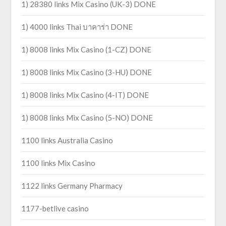
1) 28380 links Mix Casino (UK-3) DONE
1) 4000 links Thai บาคาร่า DONE
1) 8008 links Mix Casino (1-CZ) DONE
1) 8008 links Mix Casino (3-HU) DONE
1) 8008 links Mix Casino (4-IT) DONE
1) 8008 links Mix Casino (5-NO) DONE
1100 links Australia Casino
1100 links Mix Casino
1122 links Germany Pharmacy
1177-betlive casino