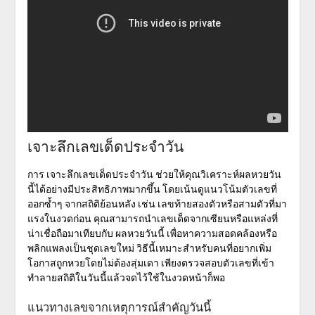
เจาะลึกเลขเด็ดประจำวัน
การ
เจาะลึกเลขเด็ดประจำวัน
ช่วยให้คุณวิเคราะห์ผลหวยวัน
นี้ได้อย่างมีประสิทธิภาพมากขึ้น โดยเน้นดูแนวโน้มตัวเลขที่
ออกซ้ำๆ จากสถิติย้อนหลัง เช่น เลขท้ายสองตัวหรือสามตัวที่มา
แรงในงวดก่อน คุณสามารถนำเลขเด็ดจากเซียนหรือแหล่งที่
น่าเชื่อถือมาเทียบกับ
ผลหวยวันนี้
เพื่อหาความสอดคล้องหรือ
พลิกแพลงเป็นชุดเลขใหม่ วิธีนี้เหมาะสำหรับคนที่อยากเพิ่ม
โอกาสถูกหวยโดยไม่ต้องสุ่มเดา เพียงตรวจสอบตัวเลขที่เข้า
ทำลายสถิติในวันนี้แล้วจดไว้ใช้ในงวดหน้าก็พอ
แนวทางเลขจากเหตุการณ์สำคัญวันนี้