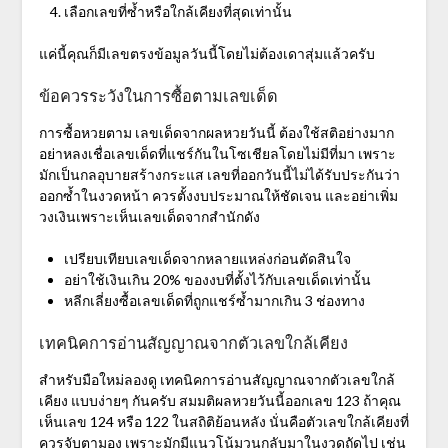
เลือกเลขที่ซ้ำหรือใกล้เคียงที่สุดเท่านั้น
แค่นี้คุณก็มีเลขตรงข้อมูลวันนี้โดยไม่ต้องเดาสุ่มแล้วครับ
ข้อควรระวังในการซื้อตามเลขเด็ด
การซื้อหวยตาม
เลขเด็ดจากผลหวยวันนี้
ต้องใช้สติอย่างมาก
อย่าหลงเชื่อเลขเด็ดที่แชร์กันในโซเชียลโดยไม่มีที่มา เพราะ
มักเป็นกลอุบายสร้างกระแส เลขที่ออกวันนี้ไม่ได้รับประกันว่า
ออกซ้ำในงวดหน้า ควรตั้งงบประมาณให้ชัดเจน และอย่าเพิ่ม
วงเงินเพราะเห็นเลขเด็ดจากสำนักดัง
เปรียบเทียบเลขเด็ดจากหลายแหล่งก่อนตัดสินใจ
อย่าใช้เงินเกิน 20% ของงบที่ตั้งไว้กับเลขเด็ดเท่านั้น
หลีกเลี่ยงซื้อเลขเด็ดที่ถูกแชร์ซ้ำมากเกิน 3 ช่องทาง
เทคนิคการอ่านสัญญาณจากตัวเลขใกล้เคียง
สำหรับมือใหม่ลองดู
เทคนิคการอ่านสัญญาณจากตัวเลขใกล้
เคียง
แบบง่ายๆ กันครับ สมมติผลหวยวันนี้ออกเลข 123 ถ้าคุณ
เห็นเลข 124 หรือ 122 ในสถิติย้อนหลัง นั่นคือตัวเลขใกล้เคียงที่
ควรจับตามอง เพราะมักมีแนวโน้มวนกลับมาในงวดถัดไป เช่น