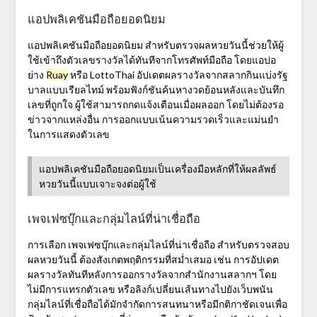
แอปพลิเคชันมือถือยอดนิยม
แอปพลิเคชันมือถือยอดนิยม
สำหรับตรวจผลหวยวันนี้ช่วยให้ผู้
ใช้เข้าถึงตัวเลขรางวัลได้ทันทีจากโทรศัพท์มือถือ โดยแอปอ
ย่าง
Ruay
หรือ LottoThai อัปเดตผลรางวัลจากสลากกินแบ่งรัฐ
บาลแบบเรียลไทม์ พร้อมฟังก์ชันค้นหางวดย้อนหลังและบันทึก
เลขที่ถูกใจ ผู้ใช้สามารถกดแจ้งเตือนเมื่อผลออก โดยไม่ต้องรอ
ข่าวจากแหล่งอื่น การออกแบบเน้นความรวดเร็วและแม่นยำ
ในการแสดงตัวเลข
แอปพลิเคชันมือถือยอดนิยมเป็นเครื่องมือหลักที่ให้ผลลัพธ์
หวยวันนี้แบบเจาะจงต่อผู้ใช้
เพจเฟซบุ๊กและกลุ่มไลน์ที่น่าเชื่อถือ
การเลือก
เพจเฟซบุ๊กและกลุ่มไลน์ที่น่าเชื่อถือ
สำหรับตรวจสอบ
ผลหวยวันนี้ ต้องสังเกตพฤติกรรมที่สม่ำเสมอ เช่น การอัปเดต
ผลรางวัลทันทีหลังการออกรางวัลจากสำนักงานสลากฯ โดย
ไม่มีการแทรกตัวเลข หรือลิงก์เปลี่ยนเส้นทางไปยังเว็บพนัน
กลุ่มไลน์ที่เชื่อถือได้มักจำกัดการสนทนาหรือมีกติกาชัดเจนเพื่อ