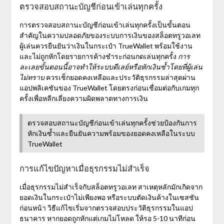
ตรวจสอบสถานะบัญชีก่อนเข้าเล่นทุกครั้ง
การ
ตรวจสอบสถานะบัญชีก่อนเข้าเล่นทุกครั้ง
เป็นขั้นตอน
สำคัญในความปลอดภัยของระบบการเงินของสล็อตทรูวอเลท
ผู้เล่นควรยืนยันว่าเงินในกระเป๋า TrueWallet พร้อมใช้งาน
และไม่ถูกหักโดยรายการค้างชำระก่อนกดเล่นทุกครั้ง
การ
ละเลยขั้นตอนนี้อาจทำให้ระบบดีเลย์หรือหักเงินซ้ำโดยที่ผู้เล่น
ไม่ทราบ
ควรเช็กยอดคงเหลือและประวัติธุรกรรมล่าสุดผ่าน
แอปพลิเคชันของ TrueWallet โดยตรงก่อนเชื่อมต่อกับเกมทุก
ครั้งเพื่อหลีกเลี่ยงความผิดพลาดทางการเงิน
ตรวจสอบสถานะบัญชีก่อนเข้าเล่นทุกครั้งช่วยป้องกันการ
หักเงินซ้ำและยืนยันความพร้อมของยอดคงเหลือในระบบ
TrueWallet
การแก้ไขปัญหาเมื่อธุรกรรมไม่สำเร็จ
เมื่อธุรกรรมไม่สำเร็จกับสล็อตทรูวอเลท สาเหตุหลักมักเกิดจาก
ยอดเงินในกระเป๋าไม่เพียงพอ หรือระบบตัดเงินค้างในเซสชัน
ก่อนหน้า วิธีแก้ไขเริ่มจากตรวจสอบประวัติธุรกรรมในแอป
ธนาคาร หากยอดถูกหักแต่เกมไม่โหลด ให้รอ 5-10 นาทีก่อน