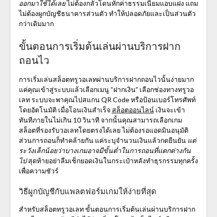
ออกมาใช้ได้เลย
ไม่ต้องกลัวโดนหักค่าธรรมเนียมแอบแฝง แถม
ไม่ต้องผูกบัญชีธนาคารส่วนตัว ทำให้ปลอดภัยและเป็นส่วนตัว
กว่าเดิมมาก
ขั้นตอนการเริ่มต้นเล่นผ่านบริการฝาก
ถอนไว
การเริ่มเล่นสล็อตทรูวอเลทผ่านบริการฝากถอนไวนั้นง่ายมาก
แค่คุณเข้าสู่ระบบแล้วเลือกเมนู “ฝากเงิน” เลือกช่องทางทรูวอ
เลท ระบบจะพาคุณไปสแกน QR Code หรือป้อนเบอร์โทรศัพท์
โดยอัตโนมัติ
เมื่อโอนเงินสำเร็จ
สล็อตออนไลน์
เงินจะเข้า
ทันทีภายในไม่เกิน 10 วินาที
จากนั้นคุณสามารถเลือกเกม
สล็อตที่รองรับวอเลทโดยตรงได้เลย ไม่ต้องรอแอดมินอนุมัติ
ส่วนการถอนก็ทำคล้ายกัน แค่ระบุจำนวนเงินแล้วกดยืนยัน
แต่
ระวังเล็กน้อยว่าบางเกมอาจมีขั้นต่ำในการถอนที่แตกต่างกัน
ไป
สุดท้ายอย่าลืมเช็กยอดเงินในกระเป๋าหลังทำธุรกรรมทุกครั้ง
เพื่อความชัวร์
วิธีผูกบัญชีกับแพลตฟอร์มเกมให้ง่ายที่สุด
สำหรับสล็อตทรูวอเลท ขั้นตอนการเริ่มต้นเล่นผ่านบริการฝาก