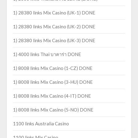
1) 28380 links Mix Casino (UK-1) DONE
1) 28380 links Mix Casino (UK-2) DONE
1) 28380 links Mix Casino (UK-3) DONE
1) 4000 links Thai บาคาร่า DONE
1) 8008 links Mix Casino (1-CZ) DONE
1) 8008 links Mix Casino (3-HU) DONE
1) 8008 links Mix Casino (4-IT) DONE
1) 8008 links Mix Casino (5-NO) DONE
1100 links Australia Casino
1100 links Mix Casino