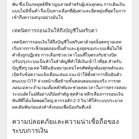
พัน ซึ่งเป็นกลยุทธ์ที่ชาญฉลาดสำหรับผู้เล่นทุกคน
การเติมเงิน
แบบไม่มีขั้นต่ำ
จึงเป็นทางเลือกที่คุ้มค่าและยืดหยุ่นที่สุดในการ
เข้าถึงความสนุกอย่างมั่นใจ
เทคนิคการถอนเงินให้ถึงบัญชีในพริบตา
เทคนิคการถอนเงินให้ถึงบัญชีในพริบตาด้วยสล็อตทรูวอเลท
เริ่มจากการเช็กยอดถอนขั้นต่ำและสูงสุดของระบบเพื่อไม่ให้
คำสั่งถูกปฏิเสธ
การเลือกช่วงเวลาโอนที่ไม่ตรงกับช่วงปิด
ปรับปรุงระบบ
เป็นหัวใจสำคัญที่ทำให้เงินเข้าไวที่สุด สำหรับ
บัญชีทรูวอเลท ให้ยืนยันหมายเลขโทรศัพท์ถูกต้องทุกหลักและ
เปิดรับข้อความแจ้งเตือนเสมอ แนะนำให้ตั้งค่าการยืนยันตัว
ตนแบบ OTP ล่วงหน้าเพื่อข้ามขั้นตอนตอนถอนจริง
การกด
ถอนเฉพาะจำนวนเต็มหลักพันจะช่วยลดเวลาในการตรวจสอบ
ระบบอัตโนมัติอย่างมีนัยสำคัญ
สุดท้าย หลีกเลี่ยงการถอนเงิน
ทันทีที่ได้แจ็คพอตใหญ่ ควรรอสัก 2-3 วินาทีให้ระบบประมวล
ผลเดิมพันก่อนส่งคำสั่งถอนเพื่อป้องกันดีเลย์
ความปลอดภัยและความน่าเชื่อถือของ
ระบบการเงิน