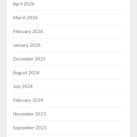
April 2026
March 2026
February 2026
January 2026
December 2025
August 2024
July 2024
February 2024
November 2023
September 2023