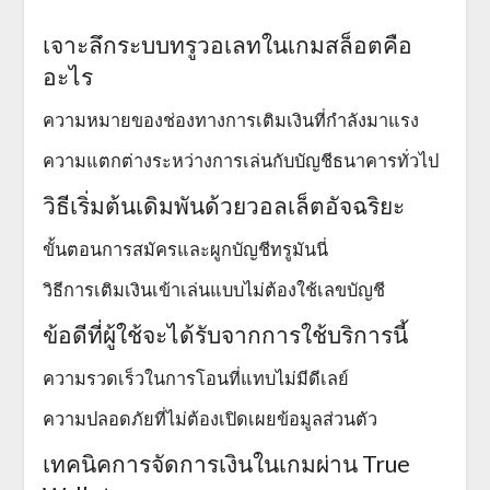
เจาะลึกระบบทรูวอเลทในเกมสล็อตคือ
อะไร
ความหมายของช่องทางการเติมเงินที่กำลังมาแรง
ความแตกต่างระหว่างการเล่นกับบัญชีธนาคารทั่วไป
วิธีเริ่มต้นเดิมพันด้วยวอลเล็ตอัจฉริยะ
ขั้นตอนการสมัครและผูกบัญชีทรูมันนี่
วิธีการเติมเงินเข้าเล่นแบบไม่ต้องใช้เลขบัญชี
ข้อดีที่ผู้ใช้จะได้รับจากการใช้บริการนี้
ความรวดเร็วในการโอนที่แทบไม่มีดีเลย์
ความปลอดภัยที่ไม่ต้องเปิดเผยข้อมูลส่วนตัว
เทคนิคการจัดการเงินในเกมผ่าน True