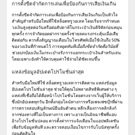
การตั้งขีดจำกัดการเล่นเพื่อป้องกันการเสียเงินเกิน
การตั้งขีดจำกัดการเล่นเพื่อป้องกันการเสียเงินเกินเป็นหัวใจ
สำคัญสำหรับมือใหม่ที่ใช้สล็อตทรูวอเลท โดยเริ่มจากกำหนด
วงเงินสูงสุดต่อวันหรือต่อสัปดาห์ในกระเป๋าเงินดิจิทัลก่อนหมุน
ทุกครั้ง
การจำกัดยอดฝากรายครั้ง
ช่วยลดแรงกระตุ้นเมื่อเสีย
ติดต่อกัน ควรตั้งสัญญาณเตือนในโทรศัพท์เมื่อใช้เงินถึง 50%
ของวงเงินที่กำหนดไว้
การหยุดทันทีเมื่อถึงขีดจำกัดคือวินัยที่
ช่วยปกป้องเงินในกระเป๋าจริง
การแยกกระเป๋าเงินสำหรับเล่น
โดยเฉพาะยังทำให้ควบคุมค่าใช้จ่ายได้ชัดเจนขึ้น
แหล่งข้อมูลอัปเดตโปรโมชั่นล่าสุด
สำหรับมือใหม่ที่ใช้
สล็อตทรูวอเลท
การติดตาม
แหล่งข้อมูล
อัปเดตโปรโมชั่นล่าสุด
ช่วยให้คุณไม่พลาดสิทธิพิเศษต่าง ๆ
แหล่งที่เชื่อถือได้คือหน้าโปรโมชั่นโดยตรงจากเว็บผู้ให้บริการ
ซึ่งมักอัปเดตทุกวัน อีกทั้งกลุ่มไลน์ทางการหรือเพจเฟซบุ๊กที่ผ่าน
การตรวจสอบสัญลักษณ์ยืนยันตัวตน หลีกเลี่ยงการคลิกลิงก์
จากช่องทางที่ไม่เป็นทางการ เพราะอาจเป็นมิจฉาชีพที่แอบ
อ้างโปรโมชั่นปลอม ควรตั้งค่าการแจ้งเตือนในแอปพลิเคชัน
เพื่อรับข้อมูลทันที และตรวจสอบเงื่อนไขการรับโบนัสทุกครั้ง
ก่อนตัดสินใจ