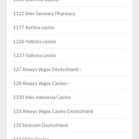
1122 links Germany Pharmacy
1177-betlive casino
1226-fatboss casino
1227-fatboss casino
127 Always Vegas Deutschland—
128 Always Vegas Casino—
1320 links Indonesia Casino
133 Always Vegas Casino Deutschland
135 Slotozen Deutschland