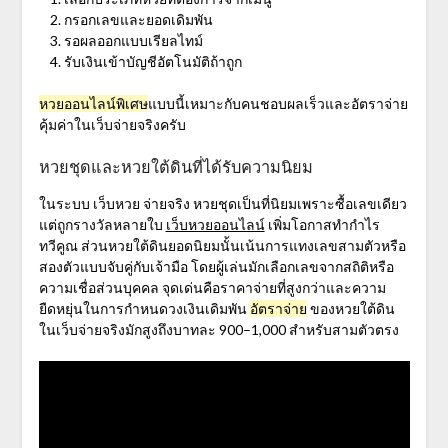
กรอกเลขและยอดเดิมพัน
รอผลออกแบบเรียลไทม์
รับเงินเข้าบัญชีอัตโนมัติถ้าถูก
หวยออนไลน์พิเศษ
แบบนี้เหมาะกับคนชอบผลเร็วและอัตราจ่าย
คุ้มค่าในเว็บจ่ายจริงครับ
หวยชุดและหวยใต้ดินที่ได้รับความนิยม
ในระบบ
เว็บหวย จ่ายจริง
หวยชุดเป็นที่นิยมเพราะซื้อเลขเดียว
แต่ถูกรางวัลหลายใบ
เว็บหวยออนไลน์
เพิ่มโอกาสทำกำไร
ทวีคูณ ส่วนหวยใต้ดินยอดนิยมนั้นเน้นการแทงเลขสามตัวหรือ
สองตัวแบบจับคู่กับเจ้ามือ โดยผู้เล่นมักเลือกเลขจากสถิติหรือ
ความเชื่อส่วนบุคคล จุดเด่นคือราคาจ่ายที่สูงกว่าและความ
ยืดหยุ่นในการกำหนดวงเงินเดิมพัน
อัตราจ่าย
ของหวยใต้ดิน
ในเว็บจ่ายจริงมักสูงถึงบาทละ 900–1,000 สำหรับสามตัวตรง