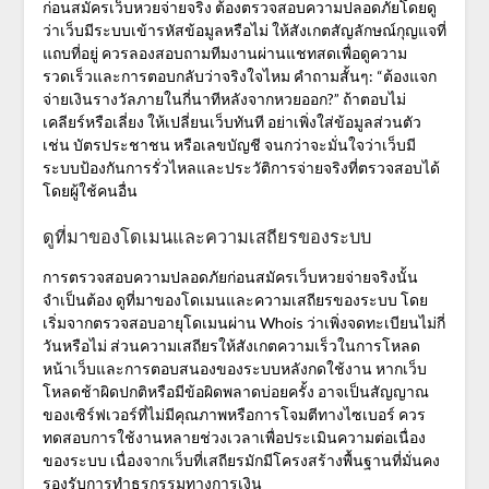
ก่อนสมัครเว็บหวยจ่ายจริง ต้องตรวจสอบความปลอดภัยโดยดู
ว่าเว็บมีระบบเข้ารหัสข้อมูลหรือไม่ ให้สังเกตสัญลักษณ์กุญแจที่
แถบที่อยู่ ควรลองสอบถามทีมงานผ่านแชทสดเพื่อดูความ
รวดเร็วและการตอบกลับว่าจริงใจไหม
คำถามสั้นๆ:
“ต้องแจก
จ่ายเงินรางวัลภายในกี่นาทีหลังจากหวยออก?” ถ้าตอบไม่
เคลียร์หรือเลี่ยง ให้เปลี่ยนเว็บทันที อย่าเพิ่งใส่ข้อมูลส่วนตัว
เช่น บัตรประชาชน หรือเลขบัญชี จนกว่าจะมั่นใจว่าเว็บมี
ระบบป้องกันการรั่วไหลและประวัติการจ่ายจริงที่ตรวจสอบได้
โดยผู้ใช้คนอื่น
ดูที่มาของโดเมนและความเสถียรของระบบ
การตรวจสอบความปลอดภัยก่อนสมัครเว็บหวยจ่ายจริงนั้น
จำเป็นต้อง
ดูที่มาของโดเมนและความเสถียรของระบบ
โดย
เริ่มจากตรวจสอบอายุโดเมนผ่าน Whois ว่าเพิ่งจดทะเบียนไม่กี่
วันหรือไม่ ส่วนความเสถียรให้สังเกตความเร็วในการโหลด
หน้าเว็บและการตอบสนองของระบบหลังกดใช้งาน หากเว็บ
โหลดช้าผิดปกติหรือมีข้อผิดพลาดบ่อยครั้ง อาจเป็นสัญญาณ
ของเซิร์ฟเวอร์ที่ไม่มีคุณภาพหรือการโจมตีทางไซเบอร์ ควร
ทดสอบการใช้งานหลายช่วงเวลาเพื่อประเมินความต่อเนื่อง
ของระบบ เนื่องจากเว็บที่เสถียรมักมีโครงสร้างพื้นฐานที่มั่นคง
รองรับการทำธุรกรรมทางการเงิน