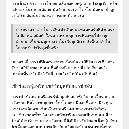
กว่าเจ้ามือทั่วไป การใช้กลยุทธ์แทงหวยชุดแบบประตูเดียวหรือ
กลับเลขในราคาเดิมจะเพิ่มจำนวนคู่เดาโดยไม่เพิ่มทุน เมื่อถูก
จะได้รับเงินเต็มจำนวนจากระบบที่จ่ายจริง
การกระจายเลขในวงเงินเท่าเดิมบนแพลตฟอร์มที่จ่ายตรง
ไม่มีส่วนลดคือหัวใจหลัก เพราะทุกบาทที่ลงทุนไปจะถูก
คำนวณเป็นยอดถูกรางวัลโดยไม่ถูกหักเปอร์เซ็นต์ ทำให้
โอกาสรับกำไรสูงขึ้นจริง
นอกจากนี้ การใช้ฟีเจอร์แทงต่อเนื่องอัตโนมัติในงวดเดียวกัน
ยังช่วยให้ไม่พลาดเลขเด็ดที่กำลังมาแรง ซึ่งเว็บที่จ่ายจริง
เท่านั้นที่รองรับฟังก์ชันนี้แบบเรียลไทม์โดยไม่ดีเลย์
เข้าร่วมกลุ่มหรือแชร์ข้อมูลกับสมาชิกอื่น
การ
เข้าร่วมกลุ่มหรือแชร์ข้อมูลกับสมาชิกอื่น
บนเว็บหวยจ่าย
จริงช่วยเพิ่มโอกาสถูกหวยโดยไม่ต้องเพิ่มงบซื้อเอง เพียงคุณ
แชร์เลขเด็ดจากเซียนในกลุ่มหรือสังเกตแนวทางที่เพื่อน
สมาชิกโพสต์ซ้ำๆ ก็สามารถนำมาวิเคราะห์เป็นชุดเลขเสี่ยง
โชคได้ทันที ระบบจ่ายจริงแบบนี้ยังมีฟังก์ชันให้คุณตั้งกลุ่มส่วน
ตัวเพื่อตกลงกันเล่นเลขเดียวกันหรือแบ่งปันสูตรเลข ซึ่งช่วย