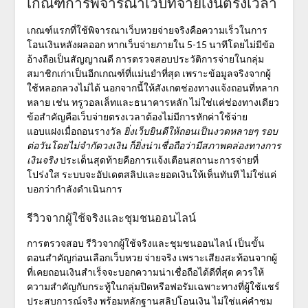
เกณฑ์การพิจารณาเว็บที่จ่ายเงินตรงเวลา
เกณฑ์แรกที่ใช้พิจารณาเว็บหวยจ่ายจริงคือความเร็วในการ
โอนเงินหลังผลออก หากเว็บจ่ายภายใน 5-15 นาทีโดยไม่มีข้อ
อ้างถือเป็นสัญญาณดี
การตรวจสอบประวัติการจ่ายในกลุ่ม
สมาชิกเก่าเป็นอีกเกณฑ์ที่แม่นยำที่สุด
เพราะข้อมูลจริงจากผู้
ใช้หลอกลวงไม่ได้ นอกจากนี้ให้สังเกตช่องทางแจ้งถอนที่หลาก
หลาย เช่น ทรูวอลเล็ทและธนาคารหลัก ไม่ใช่แค่ช่องทางเดียว
ข้อสำคัญคือเว็บจ่ายตรงเวลาต้องไม่มีการหักค่าใช้จ่าย
แอบแฝงเมื่อถอนรางวัล
ยิ่งเว็บยินดีให้ถอนเป็นงวดหลายๆ รอบ
ต่อวันโดยไม่จำกัดวงเงิน ก็ยิ่งน่าเชื่อถือว่ามีสภาพคล่องทางการ
เงินจริง
ประเด็นสุดท้ายคือการแจ้งเตือนสถานะการจ่ายที่
โปร่งใส ระบบจะอัปเดตสลิปและยอดเงินให้เห็นทันที ไม่ใช่แค่
บอกว่ากำลังดำเนินการ
รีวิวจากผู้ใช้จริงและชุมชนออนไลน์
การตรวจสอบ
รีวิวจากผู้ใช้จริงและชุมชนออนไลน์
เป็นขั้น
ตอนสำคัญก่อนเลือกเว็บหวย จ่ายจริง เพราะเสียงสะท้อนจากผู้
ที่เคยถอนเงินสำเร็จจะบอกความน่าเชื่อถือได้ดีที่สุด ควรให้
ความสำคัญกับกระทู้ในกลุ่มปิดหรือฟอรัมเฉพาะทางที่ผู้ใช้แชร์
ประสบการณ์จริง พร้อมหลักฐานสลิปโอนเงิน ไม่ใช่แค่คำชม