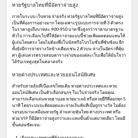
หวยรัฐบาลไทยที่มีอัตราจ่ายสูง
ภายในระบบ
เว็บหวย จ่ายจริง
หวยรัฐบาลไทยที่มีอัตราจ่ายสูง
เป็นที่ต้องการอย่างมาก โดยเฉพาะรูปแบบการจ่ายที่ 3 ตัวตรง
ในราคาสูงถึงบาทละ 900-950 บาท ซึ่งสูงกว่าราคามาตรฐาน
ทั่วไป การเลือกเว็บที่ให้อัตราจ่ายแบบนี้ช่วยเพิ่มผลตอบแทนให้
ผู้เล่นโดยตรง โดยไม่ต้องพึ่งโบนัสหรือโปรโมชั่นที่ซับซ้อน อีก
ทั้งยังมีการจ่ายรางวัลข้างเคียงเช่น 2 ตัวบน-ล่างในอัตราที่คุ้ม
ค่า ผู้เล่นควรตรวจสอบตารางจ่ายของแต่ละเว็บเพื่อให้มั่นใจว่า
ได้รับเรทสูงสุดในตลาดจริง
หวยต่างประเทศและหวยออนไลน์พิเศษ
สำหรับสายลุ้นที่เบื่อเลขไทยเดิม
หวยต่างประเทศและหวย
ออนไลน์พิเศษ
เป็นตัวเลือกสนุกๆ ในเว็บจ่ายจริง โดยคุณ
สามารถเลือกเล่นหวยฮานอย หวยมาเลย์ หรือหวยยี่กีที่ออกทุก 5
นาที โดยระบบจะตัดยอดและจ่ายเงินทันทีเมื่อถูกรางวัล ไม่ต้อง
รอรอบนานเหมือนหวยรัฐ ส่วนหวยหุ้นไทย ต่างประเทศ หรือ
หวย VIP ก็มีอัตราจ่ายสูงกว่าและแทงขั้นต่ำแค่บาทเดียว โดยมี
ขั้นตอนชัดเจน:
เลือกประเภทหวยที่ต้องการจากเมนู