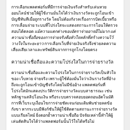
การเลือกแพลตฟอร์มที่มีการ
จ่ายเงินจริง
สำหรับเล่นหวย
ออนไลน์ช่วยให้ผู้ใช้งานมั่นใจได้ว่าเงินรางวัลจะถูกโอนเข้า
บัญชีทันทีเมื่อถูกรางวัล โดยไม่ต้องกังวลเรื่องการบิดเบี้ยวหรือ
การเลื่อนจ่าย
ระบบที่โปร่งใส
จะแสดงสถานะการโอนให้ตรวจ
สอบได้ตลอด
แม้ความแตกต่างของอัตราจ่ายอาจมีไม่มาก แต่
ความน่าเชื่อถือของการจ่ายจริงคือหัวใจหลักที่สร้างความไว้
วางใจในระยะยาว
การเลือกเว็บที่จ่ายเงินจริงจึงช่วยลดความ
เสี่ยงเสียเวลาและทรัพย์สินจากการถูกโกงโดยตรง
ความน่าเชื่อถือและความโปร่งใสในการจ่ายรางวัล
ความน่าเชื่อถือและความโปร่งใสในการจ่ายรางวัลเป็นหัวใจ
ของ
เว็บหวย จ่ายจริง
เพราะผู้ใช้ต้องมั่นใจว่าเงินรางวัลที่อ้าง
ถึงจะถูกโอนเข้าบัญชีจริงโดยไม่มีข้ออ้าง แพลตฟอร์มที่
โปร่งใสมักแสดงประวัติการจ่ายรางวัลแบบสาธารณะ เช่น
หลักฐานสลิปโอนเงิน หรือระบบตรวจสอบยอดถอนอัตโนมัติ
การที่เว็บระบุเงื่อนไขการจ่ายชัดเจนก่อนเดิมพันช่วยลดข้อ
กังขา หากระบบมีฟังก์ชันให้ผู้ใช้ติดตามสถานะการจ่ายรางวัล
แบบเรียลไทม์ ยิ่งตอกย้ำความน่าเชื่อถือ ปัจจัยเหล่านี้ทำให้ผู้
เล่นตัดสินใจได้ว่าแพลตฟอร์มนั้นไว้ใจได้หรือไม่