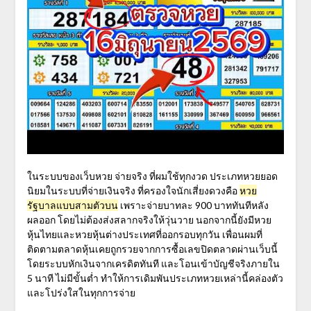
ในระบบของ
เว็บหวย จ่ายจริง
ที่ผมใช้ทุกงวด
ประเภทหวยยอด
นิยมในระบบที่จ่ายเงินจริง
ที่ครองใจนักเสี่ยงดวงคือ
หวย
รัฐบาลแบบสามตัวบน
เพราะจ่ายบาทละ 900 บาททันทีหลัง
ผลออก โดยไม่ต้องส่งสลากจริงให้วุ่นวาย นอกจากนี้ยังมีหวย
หุ้นไทยและหวยหุ้นต่างประเทศที่ออกรอบทุกวัน เพื่อนผมที่
ติดตามตลาดหุ้นเคยถูกรวยจากการซื้อเลขปิดตลาดผ่านเว็บนี้
โดยระบบหักเงินจากเครดิตทันที และโอนเข้าบัญชีจริงภายใน
5 นาที ไม่มีขั้นต่ำ ทำให้การเดิมพันประเภทหวยเหล่านี้คล่องตัว
และโปร่งใสในทุกการจ่าย