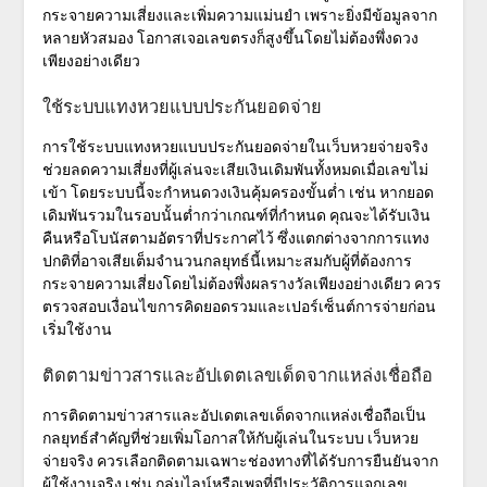
กระจายความเสี่ยงและเพิ่มความแม่นยำ เพราะยิ่งมีข้อมูลจาก
หลายหัวสมอง โอกาสเจอเลขตรงก็สูงขึ้นโดยไม่ต้องพึ่งดวง
เพียงอย่างเดียว
ใช้ระบบแทงหวยแบบประกันยอดจ่าย
การ
ใช้ระบบแทงหวยแบบประกันยอดจ่าย
ในเว็บหวยจ่ายจริง
ช่วยลดความเสี่ยงที่ผู้เล่นจะเสียเงินเดิมพันทั้งหมดเมื่อเลขไม่
เข้า โดยระบบนี้จะกำหนดวงเงินคุ้มครองขั้นต่ำ เช่น หากยอด
เดิมพันรวมในรอบนั้นต่ำกว่าเกณฑ์ที่กำหนด คุณจะได้รับเงิน
คืนหรือโบนัสตามอัตราที่ประกาศไว้ ซึ่งแตกต่างจากการแทง
ปกติที่อาจเสียเต็มจำนวนกลยุทธ์นี้เหมาะสมกับผู้ที่ต้องการ
กระจายความเสี่ยงโดยไม่ต้องพึ่งผลรางวัลเพียงอย่างเดียว ควร
ตรวจสอบเงื่อนไขการคิดยอดรวมและเปอร์เซ็นต์การจ่ายก่อน
เริ่มใช้งาน
ติดตามข่าวสารและอัปเดตเลขเด็ดจากแหล่งเชื่อถือ
การติดตามข่าวสารและอัปเดตเลขเด็ดจากแหล่งเชื่อถือเป็น
กลยุทธ์สำคัญที่ช่วยเพิ่มโอกาสให้กับผู้เล่นในระบบ
เว็บหวย
จ่ายจริง
ควรเลือกติดตามเฉพาะช่องทางที่ได้รับการยืนยันจาก
ผู้ใช้งานจริง เช่น กลุ่มไลน์หรือเพจที่มีประวัติการแจกเลข