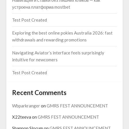
устроена платформа mostbet
Test Post Created
Exploring the best online pokies Australia 2026: fast
withdrawals and rewarding promotions
Navigating Aviator’s interface feels surprisingly
intuitive for newcomers
Test Post Created
Recent Comments
Wbparkranger
on
GMRS FEST ANNOUNCEMENT
X22teeva
on
GMRS FEST ANNOUNCEMENT
Shannon Slocum
on
GMRS FEST ANNOUNCEMENT