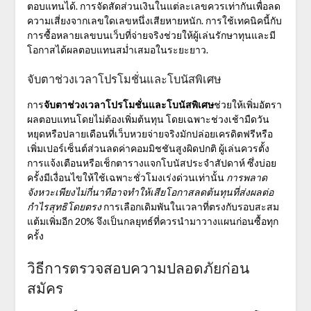
ตอบแทนได้. การจัดสัดส่วนเงินในแต่ละเลขควรเท่ากันเพื่อลด
ความเสี่ยงจากเลขใดเลขหนึ่งเสียหายหนัก. การใช้เทคนิคนี้กับ
การซื้อหลายเลขบนเว็บที่จ่ายจริงช่วยให้ผู้เล่นรักษาทุนและมี
โอกาสได้ผลตอบแทนสม่ำเสมอในระยะยาว.
จับตาช่วงเวลาโปรโมชั่นและโบนัสพิเศษ
การ
จับตาช่วงเวลาโปรโมชั่นและโบนัสพิเศษ
ช่วยให้เพิ่มอัตรา
ผลตอบแทนโดยไม่ต้องเพิ่มต้นทุน โดยเฉพาะช่วงเช้ามืดวัน
หยุดหรือปลายเดือนที่เว็บหวยจ่ายจริงมักปล่อยเครดิตฟรีหรือ
เพิ่มเปอร์เซ็นต์ส่วนลดค่าคอมมิชชันสูงผิดปกติ ผู้เล่นควรตั้ง
การแจ้งเตือนหรือเช็กตารางแจกโบนัสประจำสัปดาห์ ซึ่งบ่อย
ครั้งมีเงื่อนไขให้ใช้เฉพาะชั่วโมงเร่งด่วนเท่านั้น
การพลาด
จังหวะเพียงไม่กี่นาทีอาจทำให้เสียโอกาสลดต้นทุนที่ส่งผลต่อ
กำไรสุทธิโดยตรง
การเลือกเดิมพันในเวลาที่ตรงกับรอบสะสม
แต้มเพิ่มอีก 20% จึงเป็นกลยุทธ์ที่ควรนำมาวางแผนก่อนซื้อทุก
ครั้ง
วิธีการตรวจสอบความปลอดภัยก่อน
สมัคร