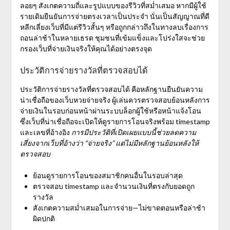
ลอยๆ สังเกตความถี่และรูปแบบของรีวิวที่สม่ำเสมอ หากมีผู้ใช้
รายเดิมยืนยันการจ่ายตรงเวลาเป็นประจำ นั่นเป็นสัญญาณที่ดี
หลีกเลี่ยงเว็บที่มีแต่รีวิวสั้นๆ หรือถูกกล่าวถึงในทางลบเรื่องการ
ถอนล่าช้าในหลายเธรด ชุมชนที่เข้มแข็งและโปร่งใสจะช่วย
กรองเว็บที่จ่ายเงินจริงให้คุณได้อย่างตรงจุด
ประวัติการจ่ายรางวัลที่ตรวจสอบได้
ประวัติการจ่ายรางวัลที่ตรวจสอบได้
คือหลักฐานยืนยันความ
น่าเชื่อถือของเว็บหวยจ่ายจริง ผู้เล่นควรตรวจสอบย้อนหลังการ
จ่ายเงินในรอบก่อนหน้าผ่านระบบล็อกผู้ใช้หรือหน้าแจ้งโอน
ซึ่งเว็บที่น่าเชื่อถือจะเปิดให้ดูรายการโอนจริงพร้อม timestamp
และเลขที่อ้างอิง
การมีประวัติที่เปิดเผยแบบนี้ช่วยลดความ
เสี่ยงจากเว็บที่อ้างว่า “จ่ายจริง” แต่ไม่มีหลักฐานย้อนหลังให้
ตรวจสอบ
ย้อนดูรายการโอนของสมาชิกคนอื่นในรอบล่าสุด
ตรวจสอบ timestamp และจำนวนเงินที่ตรงกับยอดถูก
รางวัล
สังเกตความสม่ำเสมอในการจ่าย—ไม่ขาดตอนหรือล่าช้า
ผิดปกติ