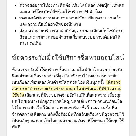
ตรวจสอบว่ามีช่องทางติดต่อ เช่น ไลน์แอด เฟซบุ๊ก แชทสด
และเบอร์โทรศัพท์ที่พร้อมให้บริการ 24 ชั่วโมง
ทดลองส่งข้อความสอบถามก่อนสมัคร เพื่อดูความรวดเร็ว
และความเป็นมืออาชีพของทีมงาน
สังเกตว่าฝ่ายบริการลูกค้ามีข้อมูลรายละเอียดเว็บไซต์ครบ
ถ้วนและสามารถตอบคำถามเกี่ยวกับระบบการเดิมพันได้
ตรงประเด็น
ข้อควรระวังเมื่อใช้บริการซื้อหวยออนไลน์
ข้อควรระวังเมื่อใช้บริการซื้อหวยออนไลน์กับ
เว็บหวย จ่ายจริง
คืออย่าหลงเชื่อราคาจ่ายที่สูงเกินจริงจนไร้เหตุผล เพราะมัก
เป็นกับดักเพื่อหลอกเงินค่าสมัคร ก่อนโอนเงินทุกครั้ง
ให้ตรวจ
สอบประวัติการจ่ายเงินจริงผ่านกลุ่มไลน์หรือเพจที่มีรีวิวจากผู้
ใช้จริง
เลือกเว็บที่มีระบบตัดจ่ายอัตโนมัติเพื่อลดความเสี่ยงถูก
บิด โดยเฉพาะเมื่อถูกรางวัลใหญ่ หลีกเลี่ยงการฝากเงินก้อนโต
ไว้ในกระเป๋าเว็บ ให้ฝากเฉพาะเท่าที่จะซื้อในแต่ละครั้งเพื่อ
จำกัดความเสียหาย หลังซื้อต้องบันทึกสลิปหรือเลขที่ธุรกรรมไว้
เป็นหลักฐาน หากเว็บไม่ยอมจ่ายตามอัตราที่โฆษณา ให้หยุดใช้
ทันที