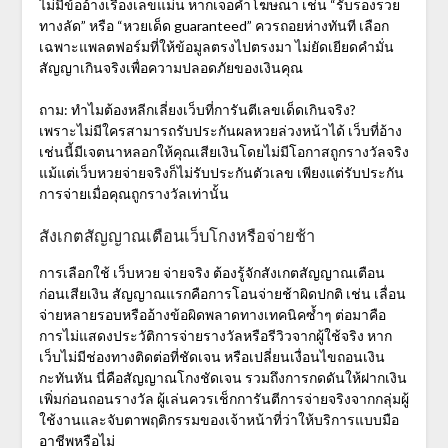
ไม่มีข้ออ้างเรื่องเลขแม่น หากเจอคำโฆษณา เช่น “รับรองรวย
ทางลัด” หรือ “หวยเด็ด guaranteed” ควรถอยห่างทันที เลือก
เฉพาะแพลตฟอร์มที่ให้ข้อมูลตรงไปตรงมา ไม่ยัดเยียดคำมั่น
สัญญาเกินจริงเพื่อความปลอดภัยของเงินคุณ
ถาม: ทำไมต้องหลีกเลี่ยงเว็บที่การันตีเลขเด็ดเกินจริง?
เพราะไม่มีใครสามารถรับประกันผลหวยล่วงหน้าได้ เว็บที่อ้าง
เช่นนี้มีเจตนาหลอกให้คุณเสียเงินโดยไม่มีโอกาสถูกรางวัลจริง
แม้แต่เว็บหวยจ่ายจริงก็ไม่รับประกันตัวเลข เพียงแต่รับประกัน
การจ่ายเมื่อคุณถูกรางวัลเท่านั้น
สังเกตสัญญาณเตือนเว็บโกงหรือจ่ายช้า
การเลือกใช้
เว็บหวย จ่ายจริง
ต้องรู้จักสังเกตสัญญาณเตือน
ก่อนเสียเงิน สัญญาณแรกคือการโอนจ่ายช้าผิดปกติ เช่น เลื่อน
จ่ายหลายรอบหรืออ้างข้อผิดพลาดทางเทคนิคซ้ำๆ ต่อมาคือ
การไม่แสดงประวัติการจ่ายรางวัลหรือรีวิวจากผู้ใช้จริง หาก
เว็บไม่มีช่องทางติดต่อที่ชัดเจน หรือเปลี่ยนเงื่อนไขถอนเงิน
กะทันหัน นี่คือสัญญาณโกงชัดเจน รวมถึงการกดดันให้ฝากเงิน
เพิ่มก่อนถอนรางวัล ผู้เล่นควรเช็กการันตีการจ่ายจริงจากกลุ่มผู้
ใช้งานและจับตาพฤติกรรมของเจ้าหน้าที่ว่าให้บริการแบบมือ
อาชีพหรือไม่