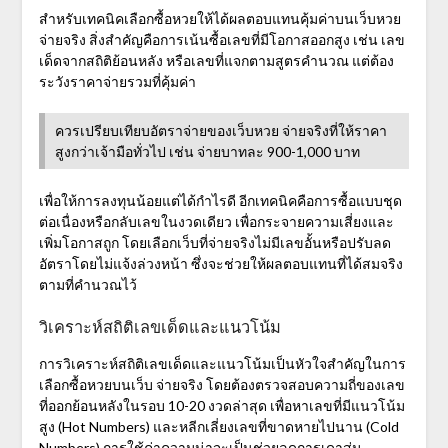
สำหรับเทคนิคเลือกซื้อหวยให้ได้ผลตอบแทนคุ้มค่าบน
เว็บหวย
จ่ายจริง
สิ่งสำคัญคือการเน้นซื้อเลขที่มีโอกาสออกสูง เช่น เลข
เด็ดจากสถิติย้อนหลัง หรือเลขที่แจกตามสูตรคำนวณ แต่ต้อง
ระวังราคาจ่ายรวมที่คุ้มค่า
ควรเปรียบเทียบอัตราจ่ายของเว็บหวย จ่ายจริงที่ให้ราคา
สูงกว่าเจ้ามือทั่วไป เช่น จ่ายบาทละ 900-1,000 บาท
เพื่อให้การลงทุนน้อยแต่ได้กำไรดี อีกเทคนิคคือการซื้อแบบชุด
ต่อเนื่องหรือกลับเลขในงวดเดียว เพื่อกระจายความเสี่ยงและ
เพิ่มโอกาสถูก โดยเลือกเว็บที่จ่ายจริงไม่มีเลขอั้นหรือปรับลด
อัตราโดยไม่แจ้งล่วงหน้า ซึ่งจะช่วยให้ผลตอบแทนที่ได้สมจริง
ตามที่คำนวณไว้
วิเคราะห์สถิติเลขเด็ดและแนวโน้ม
การวิเคราะห์สถิติเลขเด็ดและแนวโน้มเป็นหัวใจสำคัญในการ
เลือกซื้อหวยบนเว็บ จ่ายจริง โดยต้องตรวจสอบความถี่ของเลข
ที่ออกย้อนหลังในรอบ 10-20 งวดล่าสุด เพื่อหาเลขที่มีแนวโน้ม
สูง (Hot Numbers) และหลีกเลี่ยงเลขที่ขาดหายไปนาน (Cold
Numbers) การใช้ค่าความน่าจะเป็นช่วยลดการเดาสุ่ม