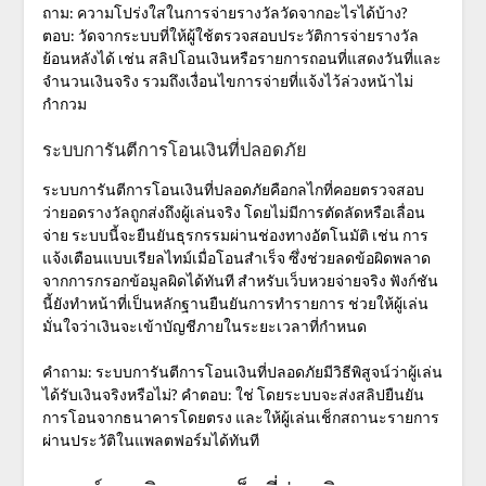
ถาม: ความโปร่งใสในการจ่ายรางวัลวัดจากอะไรได้บ้าง?
ตอบ: วัดจากระบบที่ให้ผู้ใช้ตรวจสอบประวัติการจ่ายรางวัล
ย้อนหลังได้ เช่น สลิปโอนเงินหรือรายการถอนที่แสดงวันที่และ
จำนวนเงินจริง รวมถึงเงื่อนไขการจ่ายที่แจ้งไว้ล่วงหน้าไม่
กำกวม
ระบบการันตีการโอนเงินที่ปลอดภัย
ระบบการันตีการโอนเงินที่ปลอดภัยคือกลไกที่คอยตรวจสอบ
ว่ายอดรางวัลถูกส่งถึงผู้เล่นจริง โดยไม่มีการตัดลัดหรือเลื่อน
จ่าย ระบบนี้จะยืนยันธุรกรรมผ่านช่องทางอัตโนมัติ เช่น การ
แจ้งเตือนแบบเรียลไทม์เมื่อโอนสำเร็จ ซึ่งช่วยลดข้อผิดพลาด
จากการกรอกข้อมูลผิดได้ทันที สำหรับเว็บหวยจ่ายจริง ฟังก์ชัน
นี้ยังทำหน้าที่เป็นหลักฐานยืนยันการทำรายการ ช่วยให้ผู้เล่น
มั่นใจว่าเงินจะเข้าบัญชีภายในระยะเวลาที่กำหนด
คำถาม: ระบบการันตีการโอนเงินที่ปลอดภัย
มีวิธีพิสูจน์ว่าผู้เล่น
ได้รับเงินจริงหรือไม่?
คำตอบ:
ใช่ โดยระบบจะส่งสลิปยืนยัน
การโอนจากธนาคารโดยตรง และให้ผู้เล่นเช็กสถานะรายการ
ผ่านประวัติในแพลตฟอร์มได้ทันที