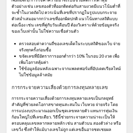
ตัวอย่างเช่น เลขสองตัวที่ออกติดต่อกันสามงวดมีแนวโน้มต่ำที่
จะซ้ำในงวดถัดไป ควรเน้นที่เลขที่ปรากฏในรูปแบบกระจาย
ตัวสม่ำเสมอมากกว่าเลขที่ออกผิดปกติ
แนวโน้มทางสถิติแบบ
ต่อเนื่อง
เช่น เลขที่คู่กับวันเดือนปี ต้องวิเคราะห์ด้วยข้อมูลจริง
ของเว็บเท่านั้น ไม่ใช่ความเชื่อส่วนตัว
ตรวจสอบค่าความถี่ของเลขเด็ดในระบบสถิติของเว็บ จ่าย
จริงทุกครั้งก่อนซื้อ
ขจัดเลขที่มีอัตราการออกต่ำกว่า 10% ในรอบ 20 งวด เพื่อ
เพิ่มโอกาสคุ้มค่า
ใช้ข้อมูลย้อนหลังเฉพาะจากแพลตฟอร์มที่อัปเดตเรียลไทม์
ไม่ใช่ข้อมูลล้าสมัย
การกระจายความเสี่ยงด้วยการลงทุนหลายเลข
การกระจายความเสี่ยงด้วยการลงทุนหลายเลขเป็นกลยุทธ์
สำคัญที่ช่วยลดโอกาสขาดทุนสะสมใน
เว็บหวย จ่ายจริง
โดย
การแบ่งงบประมาณออกเป็นชุดเลขหลายตัว แทนการทุ่มเงิน
ก้อนใหญ่ไปที่เลขเดียว. วิธีนี้ช่วยกระจายความน่าจะเป็นให้
ครอบคลุมเลขหลากหลายหลัก เช่น สามตัวบน สองตัวล่าง หรือ
เลขวิ่ง ซึ่งทำให้แม้บางเลขไม่ถูก แต่เลขอื่นอาจชดเชยผล